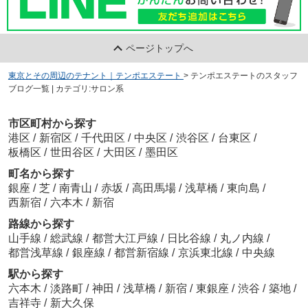
ページトップへ
東京とその周辺のテナント｜テンポエステート
>
テンポエステートのスタッフ
ブログ一覧 | カテゴリ:サロン系
市区町村から探す
港区
/
新宿区
/
千代田区
/
中央区
/
渋谷区
/
台東区
/
板橋区
/
世田谷区
/
大田区
/
墨田区
町名から探す
銀座
/
芝
/
南青山
/
赤坂
/
高田馬場
/
浅草橋
/
東向島
/
西新宿
/
六本木
/
新宿
路線から探す
山手線
/
総武線
/
都営大江戸線
/
日比谷線
/
丸ノ内線
/
都営浅草線
/
銀座線
/
都営新宿線
/
京浜東北線
/
中央線
駅から探す
六本木
/
淡路町
/
神田
/
浅草橋
/
新宿
/
東銀座
/
渋谷
/
築地
/
吉祥寺
/
新大久保