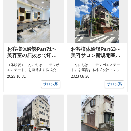
お客様体験談Part71〜
お客様体験談Part63～
美容室の居抜きで即開
美容サロン新規開業編
業編〜
～
＜体験談＞こんにちは！「テンポ
こんにちは！「テンポエステー
エステート」を運営する株式会社
ト」を運営する株式会社インフィ
インフィニティライフの伊礼で
ニティライフの海本です。テンポ
2023-10-31
2023-09-20
す。&nbs...
エステート ...
サロン系
サロン系