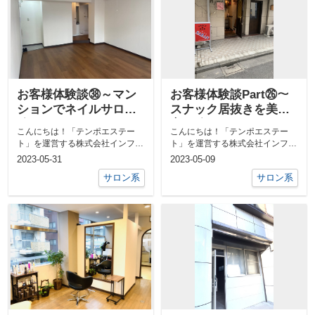
お客様体験談㊳～マン
お客様体験談Part㉖～
ションでネイルサロン
スナック居抜きを美容
編～
室に編～
こんにちは！「テンポエステー
こんにちは！「テンポエステー
ト」を運営する株式会社インフィ
ト」を運営する株式会社インフィ
ニティライフの海本です。テンポ
ニティライフの伊礼です。テンポ
2023-05-31
2023-05-09
エステート ...
エステート ...
サロン系
サロン系