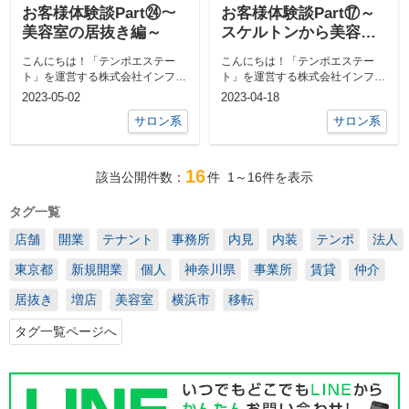
お客様体験談Part㉔～
お客様体験談Part⑰～
美容室の居抜き編～
スケルトンから美容室
へ編～
こんにちは！「テンポエステー
こんにちは！「テンポエステー
ト」を運営する株式会社インフィ
ト」を運営する株式会社インフィ
ニティライフの伊礼です。テンポ
ニティライフの伊礼です。テンポ
2023-05-02
2023-04-18
エステート ...
エステート ...
サロン系
サロン系
16
該当公開件数：
件
1～16
件を表示
タグ一覧
店舗
開業
テナント
事務所
内見
内装
テンポ
法人
東京都
新規開業
個人
神奈川県
事業所
賃貸
仲介
居抜き
増店
美容室
横浜市
移転
タグ一覧ページへ