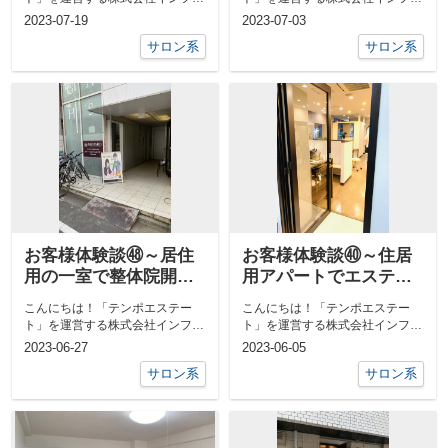
ニティライフの海本です。テンポ
ニティライフの社本です。テンポ
2023-07-19
2023-07-03
エステート ...
エステート ...
サロン系
サロン系
お客様体験談㊽～居住
お客様体験談㊵～住居
用の一室で整体院開業
用アパートでエステサ
編～
ロン開業～
こんにちは！「テンポエステー
こんにちは！「テンポエステー
ト」を運営する株式会社インフィ
ト」を運営する株式会社インフィ
ニティライフの伊礼です。テンポ
ニティライフの伊礼です。テンポ
2023-06-27
2023-06-05
エステート ...
エステート ...
サロン系
サロン系