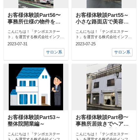
お客様体験談Part56〜
お客様体験談Part55～
事務所仕様の物件をお
小さな路面店で美容室
しゃれサロンに〜
独立個人開業編～
こんにちは！「テンポエステー
こんにちは！「テンポエステー
ト」を運営する株式会社インフィ
ト」を運営する株式会社インフィ
ニティライフの社本です。テンポ
ニティライフの伊礼です。テンポ
2023-07-31
2023-07-25
エステート ...
エステート ...
サロン系
サロン系
お客様体験談Part53～
お客様体験談Part㊾～
整体院開業編～
事務所居抜きでヘアカ
ット専門店開業編～
こんにちは！「テンポエステー
こんにちは！「テンポエステー
ト」を運営する株式会社インフィ
ト」を運営する株式会社インフィ