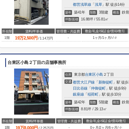
都営浅草線
「
浅草
」駅 徒歩14分
築41年
3階建
鉄骨
築年
階数
構造
16.88坪 / 55.81㎡
坪数/面積
敷金/礼金/保証金/償却/敷引
所在階
賃料/坪単価
管理費・共益費
19
万
2,500
円
1階
-
1ヶ月
/
1ヶ月
/
-
/
-
/
-
/
1.14
万円
台東区小島２丁目の店舗事務所
東京都
台東区
小島
２丁目
住所
交通
都営大江戸線
「
新御徒町
」駅 徒歩
日比谷線
「
仲御徒町
」駅 徒歩9分
銀座線
「
稲荷町
」駅 徒歩10分
築42年
5階建
鉄骨
築年
階数
構造
8.81坪 / 29.13㎡
坪数/面積
敷金/礼金/保証金/償却/敷引
所在階
賃料/坪単価
管理費・共益費
19
万
8,000
円
1階
-
0ヶ月
/
2ヶ月
/
6ヶ月
/
-
/
-
/
2.25
万円