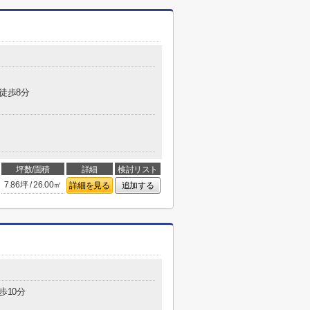
 徒歩8分
造
坪数/面積
詳細
検討リスト
7.86坪 / 26.00㎡
詳細を見る
追加する
歩10分