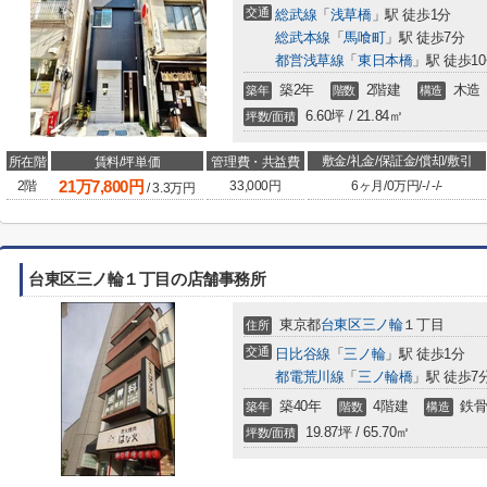
交通
総武線
「
浅草橋
」駅 徒歩1分
総武本線
「
馬喰町
」駅 徒歩7分
都営浅草線
「
東日本橋
」駅 徒歩1
築2年
2階建
木造
築年
階数
構造
6.60坪 / 21.84㎡
坪数/面積
敷金/礼金/保証金/償却/敷引
所在階
賃料/坪単価
管理費・共益費
21
万
7,800
円
2階
33,000円
6ヶ月
/
0万円
/
-
/
-
/
-
/
3.3
万円
台東区三ノ輪１丁目の店舗事務所
東京都
台東区
三ノ輪
１丁目
住所
交通
日比谷線
「
三ノ輪
」駅 徒歩1分
都電荒川線
「
三ノ輪橋
」駅 徒歩7
築40年
4階建
鉄骨
築年
階数
構造
19.87坪 / 65.70㎡
坪数/面積