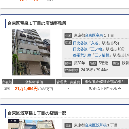
台東区竜泉１丁目の店舗事務所
東京都
台東区
竜泉
１丁目
住所
交通
日比谷線
「
入谷
」駅 徒歩5分
日比谷線
「
三ノ輪
」駅 徒歩10分
都電荒川線
「
三ノ輪橋
」駅 徒歩1
築32年
5階建
鉄骨
築年
階数
構造
24.03坪 / 79.44㎡
坪数/面積
敷金/礼金/保証金/償却/敷引
所在階
賃料/坪単価
管理費・共益費
21
万
1,464
円
2階
-
0万円
/
1ヶ月
/
4ヶ月
/
-
/
-
/
0.88
万円
台東区浅草橋１丁目の店舗一部
東京都
台東区
浅草橋
１丁目
住所