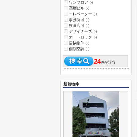
ワンフロア
(-)
高層ビル
(-)
エレベーター
(-)
事務所可
(-)
飲食店可
(-)
デザイナーズ
(-)
オートロック
(-)
居抜物件
(-)
個別空調
(-)
24
件が該当
新着物件