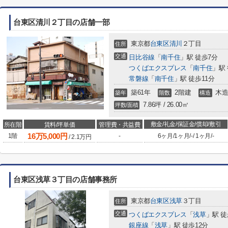
台東区清川２丁目の店舗一部
東京都
台東区
清川
２丁目
住所
交通
日比谷線
「
南千住
」駅 徒歩7分
つくばエクスプレス
「
南千住
」駅
常磐線
「
南千住
」駅 徒歩11分
築61年
2階建
木
築年
階数
構造
7.86坪 / 26.00㎡
坪数/面積
敷金/礼金/保証金/償却/敷引
所在階
賃料/坪単価
管理費・共益費
16
万
5,000
円
1階
-
6ヶ月
/
1ヶ月
/
-
/
1ヶ月
/
-
/
2.1
万円
台東区浅草３丁目の店舗事務所
東京都
台東区
浅草
３丁目
住所
交通
つくばエクスプレス
「
浅草
」駅 徒
銀座線
「
浅草
」駅 徒歩12分