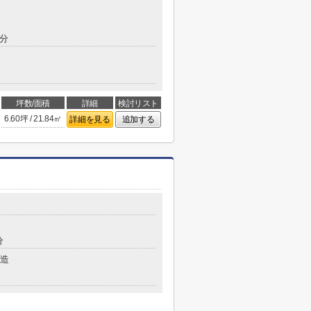
0分
坪数/面積
詳細
検討リスト
6.60坪 / 21.84㎡
詳細を見る
追加する
分
造