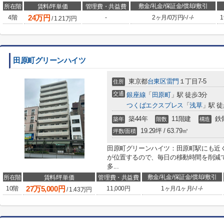
敷金/礼金/保証金/償却/敷引
所在階
賃料/坪単価
管理費・共益費
24
万円
4階
-
2ヶ月
/
0万円
/
-
/
-
/
-
1
/
1.21
万円
田原町グリーンハイツ
東京都
台東区
雷門
１丁目7-5
住所
交通
銀座線
「
田原町
」駅 徒歩3分
つくばエクスプレス
「
浅草
」駅 徒
築44年
11階建
鉄
築年
階数
構造
19.29坪 / 63.79㎡
坪数/面積
田原町グリーンハイツ：田原町駅にも近
が位置するので、毎日の移動時間を削減で
多...
敷金/礼金/保証金/償却/敷引
所在階
賃料/坪単価
管理費・共益費
27
万
5,000
円
10階
11,000円
1ヶ月
/
1ヶ月
/
-
/
-
/
-
/
1.43
万円