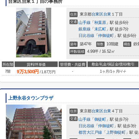
台東区台東１丁目の事務所
東京都
台東区
台東
１丁目
住所
交通
山手線
「
秋葉原
」駅 徒歩6分
銀座線
「
末広町
」駅 徒歩7分
日比谷線
「
仲御徒町
」駅 徒歩6分
築47年
10階建
鉄
築年
階数
構造
4.99坪 / 16.52㎡
坪数/面積
敷金/礼金/保証金/償却/敷引
所在階
賃料/坪単価
管理費・共益費
9
万
3,500
円
7階
-
1ヶ月
/
1ヶ月
/
-
/
-
/
-
/
1.87
万円
上野永谷タウンプラザ
東京都
台東区
台東
４丁目
住所
交通
山手線
「
御徒町
」駅 徒歩7分
日比谷線
「
仲御徒町
」駅 徒歩3分
都営大江戸線
「
上野御徒町
」駅 徒