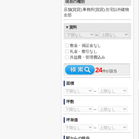
現在の種別
店舗(賃貸),事務所(賃貸),住宅以外建物
全部
▼賃料
～
敷金・保証金なし
礼金・敷引なし
共益費・管理費込み
24
件が該当
面積
～
坪数
～
坪単価
～
駅からの徒歩