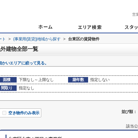
営
ート
>
(事業用(賃貸))地域から探す
>
台東区の賃貸物件
以外建物全部一覧
細かいエリアに絞って見る。
面積
下限なし～上限なし
築年数
指定しない
間取り
指定なし
並び順：
空き物件のみ表示
該当公