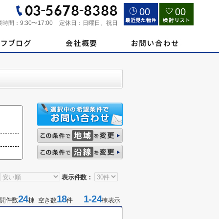
00
00
業時間：
9:30〜17:00
定休日：
日曜日、祝日
表示件数：
24
18
1-24
開件数
棟 空き数
件
棟表示