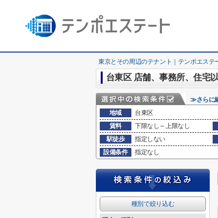
東京とその周辺のテナント｜テンポエステ
台東区 店舗、事務所、住宅
≫さらに
地域
台東区
賃料
下限なし～上限なし
駅徒歩
指定しない
設備条件
指定なし
種別で絞り込む