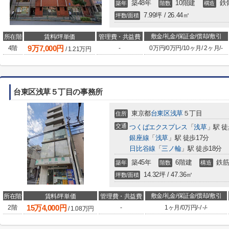
築48年
10階建
鉄
築年
階数
構造
7.99坪 / 26.44㎡
坪数/面積
敷金/礼金/保証金/償却/敷引
所在階
賃料/坪単価
管理費・共益費
9
万
7,000
円
4階
-
0万円
/
0万円
/
10ヶ月
/
2ヶ月
/
-
/
1.21
万円
台東区浅草５丁目の事務所
東京都
台東区
浅草
５丁目
住所
交通
つくばエクスプレス
「
浅草
」駅 徒
銀座線
「
浅草
」駅 徒歩17分
日比谷線
「
三ノ輪
」駅 徒歩18分
築45年
6階建
鉄筋
築年
階数
構造
14.32坪 / 47.36㎡
坪数/面積
敷金/礼金/保証金/償却/敷引
所在階
賃料/坪単価
管理費・共益費
15
万
4,000
円
2階
-
1ヶ月
/
0万円
/
-
/
-
/
-
/
1.08
万円