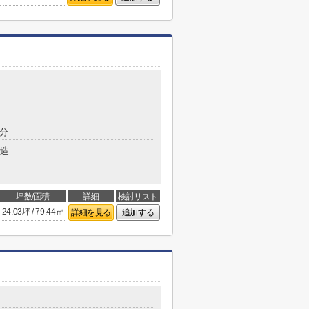
4分
造
坪数/面積
詳細
検討リスト
24.03坪 / 79.44㎡
詳細を見る
追加する