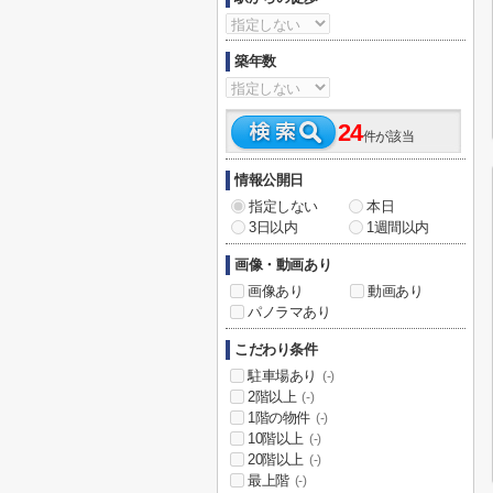
築年数
24
件が該当
情報公開日
指定しない
本日
3日以内
1週間以内
画像・動画あり
画像あり
動画あり
パノラマあり
こだわり条件
駐車場あり
(-)
2階以上
(-)
1階の物件
(-)
10階以上
(-)
20階以上
(-)
最上階
(-)