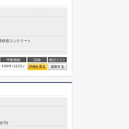
骨鉄筋コンクリート
坪数/面積
詳細
検討リスト
4.99坪 / 16.52㎡
詳細を見る
追加する
歩7分