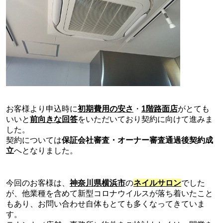
お客様より申込時に
初期費用の安さ
・
1階路面店
が
とても
いい
と
前向きな回答
をいただいており契約に向けて進みま
した。
契約については
保証会社審査
・オーナー審査通過後契約成
立
へとなりました。
今回のお客様は、
神奈川県横浜市
の
ネイルサロン
でした
が、他業種を含めて新型コロナウイルスが落ち着いたこと
もあり、お問い合わせ自体もとても多くなってきていま
す。