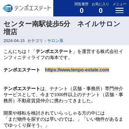
閲覧履歴
お気に入り
メニュー
0
0
センター南駅徒歩5分 ネイルサロン
増店
2024-04-15
カテゴリ：
サロン系
こんにちは！
「
テンポエステート
」を運
営する株式会社イ
ンフィニティライフの海本です。
テンポエステート
https://www.tenpo-estate.com
テンポエステート
は、テナント（店舗・事務所）専門仲介
サービスとして、今まで
1000
件以上のテナント（店舗・事
務所）不動産賃貸仲介に携わってきました。
開業や移転を検討されていらっしゃる方の中には
「まだ物件を探すのは早いのでは。」「いい物件があるま
でゆっくり探そう。」