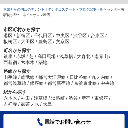
東京とその周辺のテナント｜テンポエステート
>
ブログ記事一覧
>
センター南
駅徒歩5分 ネイルサロン増店
市区町村から探す
港区
/
新宿区
/
千代田区
/
中央区
/
渋谷区
/
台東区
/
板橋区
/
大田区
/
豊島区
/
文京区
町名から探す
銀座
/
赤坂
/
芝
/
高田馬場
/
浅草橋
/
大森北
/
南青山
/
西新宿
/
六本木
/
築地
路線から探す
山手線
/
総武線
/
都営大江戸線
/
日比谷線
/
丸ノ内線
/
都営浅草線
/
銀座線
/
都営新宿線
/
京浜東北線
/
中央線
駅から探す
六本木
/
神田
/
浅草橋
/
淡路町
/
渋谷
/
新宿
/
東銀座
/
吉祥寺
/
御茶ノ水
/
大島
電話でお問い合わせ