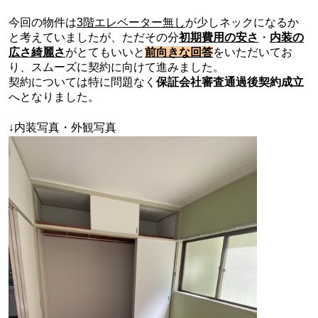
今回の物件は
3階エレベーター無し
が少しネックになるか
と考えていましたが、
ただその分
初期費用の安さ
・
内装の
広さ
綺麗さ
が
とてもいい
と
前向きな回答
をいただいてお
り、スムーズに契約に向けて進みました。
契約については特に問題なく
保証会社審査通過後契約成立
へとなりました。
↓内装写真・外観写真