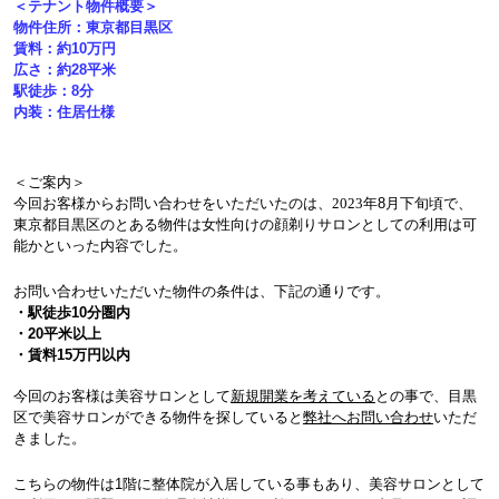
＜テナント物件概要＞
物件住所：東京都目黒区
賃料：約10
万円
広さ：約28
平米
駅徒歩：8
分
内装：住居仕様
＜ご案内＞
今回お客様からお問い合わせをいただいたのは、
2023
年8
月下旬頃で、
東京都目黒区のとある物件は女性向けの顔剃りサロンとしての利用は可
能かといった内容でした。
お問い合わせいただいた物件の条件は、下記の通りです。
・駅徒歩10
分圏内
・20
平米以上
・賃料15万円以内
今回のお客様は美容サロンとして
新規開業を考えている
との事で、目黒
区で美容サロンができる物件を探していると
弊社へお問い合わせ
いただ
きました。
こちらの物件は1階に整体院が入居している事もあり、美容サロンとして