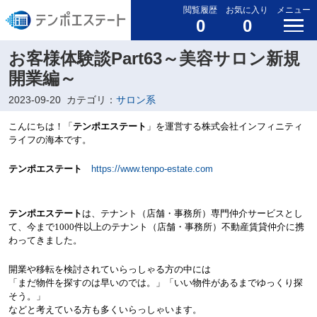
閲覧履歴
お気に入り
メニュー
0
0
お客様体験談Part63～美容サロン新規
開業編～
2023-09-20
カテゴリ：
サロン系
こんにちは！「
テンポエステート
」を運営する株式会社インフィニティ
ライフの海本です。
テンポエステート
https://www.tenpo-estate.com
テンポエステート
は、テナント（店舗・事務所）専門仲介サービスとし
て、今まで
1000
件以上のテナント（店舗・事務所）不動産賃貸仲介に携
わってきました。
開業や移転を検討されていらっしゃる方の中には
「まだ物件を探すのは早いのでは。」「いい物件があるまでゆっくり探
そう。」
などと考えている方も多くいらっしゃいます。