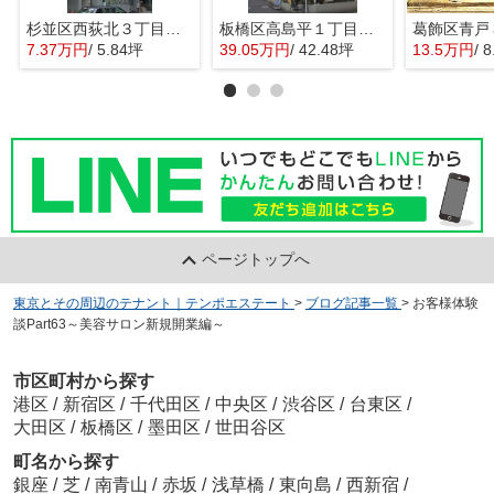
杉並区西荻北３丁目の店舗事務所
板橋区高島平１丁目の店舗事務所
7.37万円
/ 5.84坪
39.05万円
/ 42.48坪
13.5万円
/ 
ページトップへ
東京とその周辺のテナント｜テンポエステート
>
ブログ記事一覧
>
お客様体験
談Part63～美容サロン新規開業編～
市区町村から探す
港区
/
新宿区
/
千代田区
/
中央区
/
渋谷区
/
台東区
/
大田区
/
板橋区
/
墨田区
/
世田谷区
町名から探す
銀座
/
芝
/
南青山
/
赤坂
/
浅草橋
/
東向島
/
西新宿
/