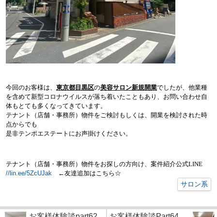
今回のお客様は、
東京都目黒区
の
美容サロン新規開業
でしたが、他業種
を含めて新型コロナウイルスが落ち着いたこともあり、お問い合わせ自
体もとても多くなってきています。
テナント（店舗・事務所）物件をご検討もしくは、開業を検討された時
点からでも
是非テンポエステートにお声掛けください。
テナント（店舗・事務所）物件をお探しの方向け、案件紹介公式
LINE
//lin.ee/5ZcUJak
←
友達追加はこちら
☆
サロン系
お客様体験談part62...
お客様体験談Part64...