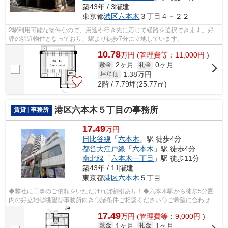
築43年 / 3階建
東京都
港区
六本木
３丁目４－２２
2駅利用可能な物件なので、用途や行き先に応じて経路を選択できます。好
評の駅近物件となっており、駅より徒歩7分に立地しています。
10.78
万
円
(管理費等：11,000円 )
2ヶ月
0ヶ月
敷金
礼金
1.38
万円
坪単価
2階 / 7.79坪(25.77㎡)
港区六本木５丁目の事務所
賃貸 | 事務所
17.49
万円
日比谷線
「
六本木
」駅 徒歩4分
都営大江戸線
「
六本木
」駅 徒歩4分
南北線
「
六本木一丁目
」駅 徒歩11分
築43年 / 11階建
東京都
港区
六本木
５丁目
◆弊社に工事のご依頼をいただければ割引あり！◆六本木駅から徒歩5分圏
内の好立地◎眺望◎事務所向き◇諸条件ご相談ください◇ご希望に合わせて
物件のご提案が可能です◇お気軽にお問い合わ...
17.49
万
円
(管理費等：9,000円 )
1ヶ月
1ヶ月
敷金
礼金