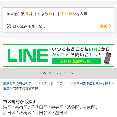
6
5
1～6
該当物件数
棟
空き数
件
棟を表示
変更
絞り込み条件：
なし
ページトップへ
東京とその周辺のテナント｜テンポエステート
>
(事業用(賃貸))地域から探す
>
港区
>
六本木の賃貸物件
市区町村から探す
港区
/
新宿区
/
千代田区
/
中央区
/
渋谷区
/
台東区
/
大田区
/
板橋区
/
世田谷区
/
墨田区