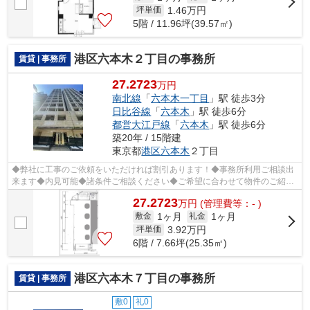
1.46
万円
坪単価
5階 / 11.96坪(39.57㎡)
港区六本木２丁目の事務所
賃貸 | 事務所
27.2723
万円
南北線
「
六本木一丁目
」駅 徒歩3分
日比谷線
「
六本木
」駅 徒歩6分
都営大江戸線
「
六本木
」駅 徒歩6分
築20年 / 15階建
東京都
港区
六本木
２丁目
◆弊社に工事のご依頼をいただければ割引あります！◆事務所利用ご相談出
来ます◆内見可能◆諸条件ご相談ください◆ご希望に合わせて物件のご紹介
可能です◆業種・ご希望条件等お気軽にお問...
27.2723
万
円
(管理費等：- )
1ヶ月
1ヶ月
敷金
礼金
3.92
万円
坪単価
6階 / 7.66坪(25.35㎡)
港区六本木７丁目の事務所
賃貸 | 事務所
敷0
礼0