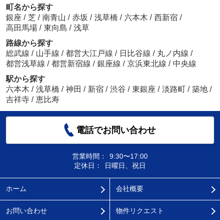
町名から探す
銀座
/
芝
/
南青山
/
赤坂
/
浅草橋
/
六本木
/
西新宿
/
高田馬場
/
東向島
/
浅草
路線から探す
総武線
/
山手線
/
都営大江戸線
/
日比谷線
/
丸ノ内線
/
都営浅草線
/
都営新宿線
/
銀座線
/
京浜東北線
/
中央線
駅から探す
六本木
/
浅草橋
/
神田
/
新宿
/
渋谷
/
東銀座
/
淡路町
/
築地
/
吉祥寺
/
恵比寿
電話でお問い合わせ
営業時間：
9:30〜17:00
定休日：
日曜日、祝日
ホーム
会社概要
お問い合わせ
物件リクエスト