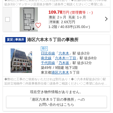
◆弊社に工事のご依頼をいただければ割引あり！◆店舗利用可能◇六本木駅
徒歩3分◇マッサージ店居抜き物件◇諸条件ご相談ください◇ご希望に合わ
せて物件のご提案が可能です◇お気軽にお問い...
109.78
万
円
(管理費等：- )
2ヶ月
1ヶ月
敷金
礼金
2.69
万円
坪単価
1-2階 / 40.83坪(135.00㎡)
港区六本木５丁目の事務所
賃貸 | 事務所
敷0
日比谷線
「
六本木
」駅 徒歩2分
南北線
「
六本木一丁目
」駅 徒歩8分
千代田線
「
乃木坂
」駅 徒歩12分
築49年 / 9階建 地下1階
東京都
港区
六本木
５丁目
◆弊社に工事のご依頼をいただければ割引あり！◆◇六本木駅徒歩2分◇駅
近好立地物件◇内装事務所仕様◇諸条件ご相談ください◇ご希望に合わせて
物件のご提案が可能です◇お気軽にお問い合わせ...
現在空き物件情報がありません。
「港区六本木５丁目の事務所」への
お問い合わせはこちら