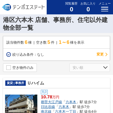
閲覧履歴
お気に入り
メニュー
0
0
港区六本木 店舗、事務所、住宅以外建
物全部一覧
6
5
1～6
該当物件数
棟
空き数
件
棟を表示
変更
絞り込み条件：
なし
空き物件のみ
Ｕハイム
賃貸 | 事務所
礼0
10.78
万円
都営大江戸線
「
六本木
」駅 徒歩7分
日比谷線
「
六本木
」駅 徒歩7分
南北線
「
六本木一丁目
」駅 徒歩4分