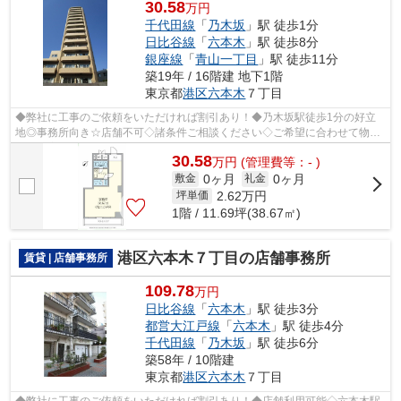
30.58
万円
千代田線
「
乃木坂
」駅 徒歩1分
日比谷線
「
六本木
」駅 徒歩8分
銀座線
「
青山一丁目
」駅 徒歩11分
築19年 / 16階建 地下1階
東京都
港区
六本木
７丁目
◆弊社に工事のご依頼をいただければ割引あり！◆乃木坂駅徒歩1分の好立
地◎事務所向き☆店舗不可◇諸条件ご相談ください◇ご希望に合わせて物件
のご提案が可能です◇お気軽にお問い合わせく...
30.58
万
円
(管理費等：- )
0ヶ月
0ヶ月
敷金
礼金
2.62
万円
坪単価
1階 / 11.69坪(38.67㎡)
港区六本木７丁目の店舗事務所
賃貸 | 店舗事務所
109.78
万円
日比谷線
「
六本木
」駅 徒歩3分
都営大江戸線
「
六本木
」駅 徒歩4分
千代田線
「
乃木坂
」駅 徒歩6分
築58年 / 10階建
東京都
港区
六本木
７丁目