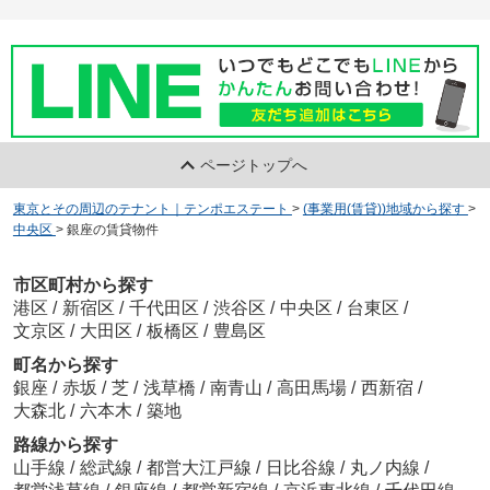
ページトップへ
東京とその周辺のテナント｜テンポエステート
>
(事業用(賃貸))地域から探す
>
中央区
>
銀座の賃貸物件
市区町村から探す
港区
/
新宿区
/
千代田区
/
渋谷区
/
中央区
/
台東区
/
文京区
/
大田区
/
板橋区
/
豊島区
町名から探す
銀座
/
赤坂
/
芝
/
浅草橋
/
南青山
/
高田馬場
/
西新宿
/
大森北
/
六本木
/
築地
路線から探す
山手線
/
総武線
/
都営大江戸線
/
日比谷線
/
丸ノ内線
/