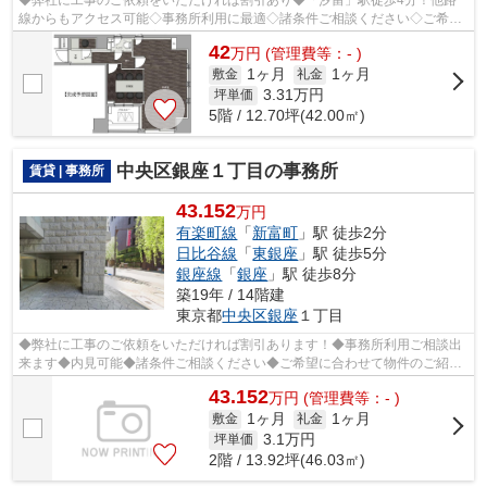
◆弊社に工事のご依頼をいただければ割引あり◆「汐留」駅徒歩4分！他路
線からもアクセス可能◇事務所利用に最適◇諸条件ご相談ください◇ご希望
に合わせて物件のご提案が可能です◇お気軽に...
42
万
円
(管理費等：- )
1ヶ月
1ヶ月
敷金
礼金
3.31
万円
坪単価
5階 / 12.70坪(42.00㎡)
中央区銀座１丁目の事務所
賃貸 | 事務所
43.152
万円
有楽町線
「
新富町
」駅 徒歩2分
日比谷線
「
東銀座
」駅 徒歩5分
銀座線
「
銀座
」駅 徒歩8分
築19年 / 14階建
東京都
中央区
銀座
１丁目
◆弊社に工事のご依頼をいただければ割引あります！◆事務所利用ご相談出
来ます◆内見可能◆諸条件ご相談ください◆ご希望に合わせて物件のご紹介
可能です◆業種・ご希望条件等お気軽にお問...
43.152
万
円
(管理費等：- )
1ヶ月
1ヶ月
敷金
礼金
3.1
万円
坪単価
2階 / 13.92坪(46.03㎡)