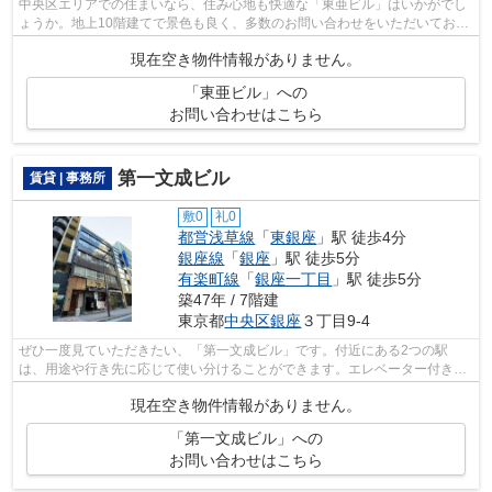
中央区エリアでの住まいなら、住み心地も快適な「東亜ビル」はいかがでし
ょうか。地上10階建てで景色も良く、多数のお問い合わせをいただいており
ます。お部屋から徒歩1分の場所に駅が...
現在空き物件情報がありません。
「東亜ビル」への
お問い合わせはこちら
第一文成ビル
賃貸 | 事務所
敷0
礼0
都営浅草線
「
東銀座
」駅 徒歩4分
銀座線
「
銀座
」駅 徒歩5分
有楽町線
「
銀座一丁目
」駅 徒歩5分
築47年 / 7階建
東京都
中央区
銀座
３丁目9-4
ぜひ一度見ていただきたい、「第一文成ビル」です。付近にある2つの駅
は、用途や行き先に応じて使い分けることができます。エレベーター付きの
物件です。駅まで4分と、駅近でアクセス...
現在空き物件情報がありません。
「第一文成ビル」への
お問い合わせはこちら