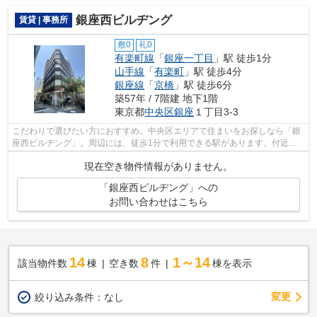
銀座西ビルヂング
賃貸 | 事務所
敷0
礼0
有楽町線
「
銀座一丁目
」駅 徒歩1分
山手線
「
有楽町
」駅 徒歩4分
銀座線
「
京橋
」駅 徒歩6分
築57年 / 7階建 地下1階
東京都
中央区
銀座
１丁目3-3
こだわりで選びたい方におすすめ。中央区エリアで住まいをお探しなら「銀
座西ビルヂング」。周辺には、徒歩1分で利用できる駅があります。付近に
ある2つの駅は、用途や行き先に応じて...
現在空き物件情報がありません。
「銀座西ビルヂング」への
お問い合わせはこちら
14
8
1～14
該当物件数
棟
空き数
件
棟を表示
変更
絞り込み条件：
なし