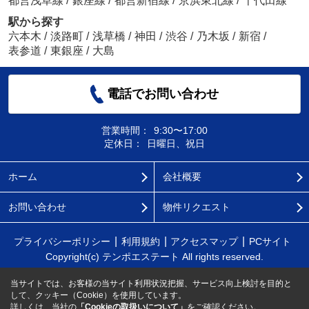
都営浅草線
/
銀座線
/
都営新宿線
/
京浜東北線
/
千代田線
駅から探す
六本木
/
淡路町
/
浅草橋
/
神田
/
渋谷
/
乃木坂
/
新宿
/
表参道
/
東銀座
/
大島
電話でお問い合わせ
営業時間：
9:30〜17:00
定休日：
日曜日、祝日
ホーム
会社概要
お問い合わせ
物件リクエスト
プライバシーポリシー
利用規約
アクセスマップ
PCサイト
Copyright(c) テンポエステート All rights reserved.
当サイトでは、お客様の当サイト利用状況把握、サービス向上検討を目的と
して、クッキー（Cookie）を使用しています。
詳しくは、当社の
「Cookieの取扱いについて」
をご確認ください。