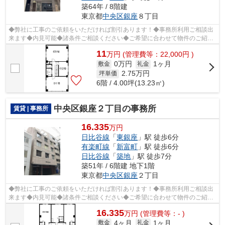
築64年 / 8階建
東京都
中央区
銀座
８丁目
◆弊社に工事のご依頼をいただければ割引あります！◆事務所利用ご相談出
来ます◆内見可能◆諸条件ご相談ください◆ご希望に合わせて物件のご紹介
可能です◆業種・ご希望条件等お気軽にお問...
11
万
円
(管理費等：22,000円 )
0万円
1ヶ月
敷金
礼金
2.75
万円
坪単価
6階 / 4.00坪(13.23㎡)
中央区銀座２丁目の事務所
賃貸 | 事務所
16.335
万円
日比谷線
「
東銀座
」駅 徒歩6分
有楽町線
「
新富町
」駅 徒歩6分
日比谷線
「
築地
」駅 徒歩7分
築51年 / 6階建 地下1階
東京都
中央区
銀座
２丁目
◆弊社に工事のご依頼をいただければ割引あります！◆事務所利用ご相談出
来ます◆内見可能◆諸条件ご相談ください◆ご希望に合わせて物件のご紹介
可能です◆業種・ご希望条件等お気軽にお問...
16.335
万
円
(管理費等：- )
4ヶ月
1ヶ月
敷金
礼金