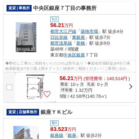
中央区銀座７丁目の事務所
賃貸 | 事務所
礼0
56.21
万円
都営大江戸線
「
築地市場
」駅 徒歩4分
日比谷線
「
東銀座
」駅 徒歩7分
都営浅草線
「
新橋
」駅 徒歩9分
築48年 / 9階建
東京都
中央区
銀座
７丁目
◆弊社に工事のご依頼をいただければ割引あり！◆築地市場駅徒歩4分◎東
銀座駅徒歩7分◎最上階オフィス◇諸条件ご相談ください◇ご希望に合わせ
て物件のご提案が可能です◇お気軽にお問い合わ...
56.21
万
円
(管理費等：140,514円 )
10ヶ月
0ヶ月
敷金
礼金
1.32
万円
坪単価
9階 / 42.58坪(140.78㎡)
銀座ＹＫビル
賃貸 | 店舗事務所
敷0
83.523
万円
銀座線
「
銀座
」駅 徒歩2分