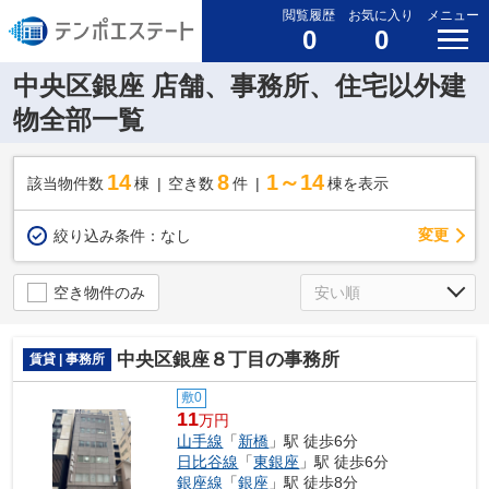
閲覧履歴
お気に入り
メニュー
0
0
中央区銀座 店舗、事務所、住宅以外建
物全部一覧
14
8
1～14
該当物件数
棟
空き数
件
棟を表示
変更
絞り込み条件：
なし
空き物件のみ
中央区銀座８丁目の事務所
賃貸 | 事務所
敷0
11
万円
山手線
「
新橋
」駅 徒歩6分
日比谷線
「
東銀座
」駅 徒歩6分
銀座線
「
銀座
」駅 徒歩8分