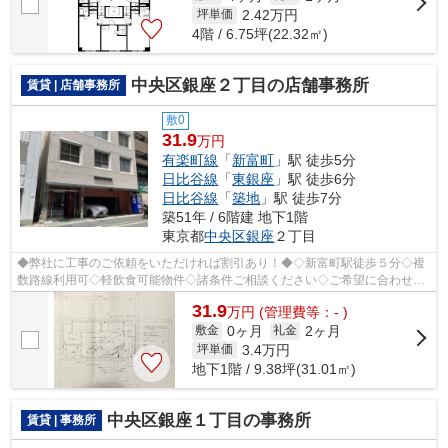
2.42
万円
坪単価
4階 / 6.75坪(22.32㎡)
中央区銀座２丁目の店舗事務所
賃貸 | 店舗事務所
敷0
31.9
万円
有楽町線
「
新富町
」駅 徒歩5分
日比谷線
「
東銀座
」駅 徒歩6分
日比谷線
「
築地
」駅 徒歩7分
築51年 / 6階建 地下1階
東京都
中央区
銀座
２丁目
◆弊社に工事のご依頼をいただければ割引あり！◆◇新富町駅徒歩５分◇複
数路線利用可◇軽飲食可能物件◇諸条件ご相談ください◇ご希望に合わせて
物件のご提案が可能です◇お気軽にお問い合わ...
31.9
万
円
(管理費等：- )
0ヶ月
2ヶ月
敷金
礼金
3.4
万円
坪単価
地下1階 / 9.38坪(31.01㎡)
中央区銀座１丁目の事務所
賃貸 | 事務所