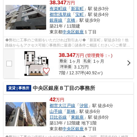
38.347
万円
有楽町線
「
新富町
」駅 徒歩3分
都営浅草線
「
宝町
」駅 徒歩4分
銀座線
「
京橋
」駅 徒歩9分
築21年 / 11階建
東京都
中央区
銀座
１丁目
◆弊社に工事のご依頼をいただければ割引あり◆「新富町」駅徒歩3分！他
路線からもアクセス可能◇事務所に最適◇諸条件ご相談ください◇ご希望に
合わせて物件のご提案が可能です◇お気軽にお...
38.347
万
円
(管理費等：- )
1ヶ月
1ヶ月
敷金
礼金
3.1
万円
坪単価
7階 / 12.37坪(40.92㎡)
中央区銀座８丁目の事務所
賃貸 | 事務所
42
万円
都営大江戸線
「
汐留
」駅 徒歩4分
山手線
「
新橋
」駅 徒歩6分
日比谷線
「
東銀座
」駅 徒歩8分
築13年 / 12階建 地下1階
東京都
中央区
銀座
８丁目