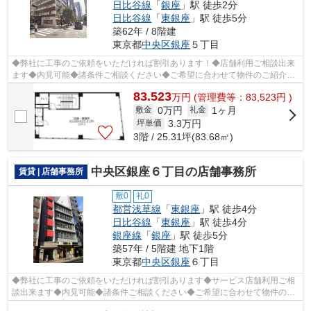
日比谷線
「
銀座
」駅 徒歩2分
日比谷線
「
東銀座
」駅 徒歩5分
築62年 / 8階建
東京都
中央区
銀座
５丁目
◆弊社に工事のご依頼をいただければ割引あります！◆店舗利用ご相談出来
ます◆内見可能◆諸条件ご相談ください◆ご希望に合わせて物件のご紹介可
能です◆業種・ご希望条件等お気軽にお問い...
83.523
万
円
(管理費等：83,523円 )
0万円
1ヶ月
敷金
礼金
3.3
万円
坪単価
3階 / 25.31坪(83.68㎡)
中央区銀座６丁目の店舗事務所
賃貸 | 店舗事務所
敷0
礼0
都営浅草線
「
東銀座
」駅 徒歩4分
日比谷線
「
東銀座
」駅 徒歩4分
銀座線
「
銀座
」駅 徒歩5分
築57年 / 5階建 地下1階
東京都
中央区
銀座
６丁目
◆弊社に工事のご依頼をいただければ割引あります◆サービス店舗利用ご相
談出来ます◆内見可能◆諸条件ご相談ください◆ご希望に合わせて物件のご
紹介可能です◆業種・ご希望条件等お気軽に...