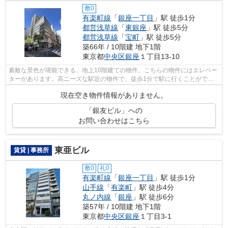
敷0
有楽町線
「
銀座一丁目
」駅 徒歩1分
都営浅草線
「
東銀座
」駅 徒歩5分
都営浅草線
「
宝町
」駅 徒歩5分
築66年 / 10階建 地下1階
東京都
中央区
銀座
１丁目13-10
素敵な景色が堪能できる、地上10階建ての物件。こちらの物件にはエレベー
ターがあります。高ニーズな駅近の物件で、徒歩1分で駅に行くことができ
ます。2駅利用できる場所にあり、行き...
現在空き物件情報がありません。
「銀友ビル」への
お問い合わせはこちら
東亜ビル
賃貸 | 事務所
敷0
礼0
有楽町線
「
銀座一丁目
」駅 徒歩1分
山手線
「
有楽町
」駅 徒歩4分
丸ノ内線
「
銀座
」駅 徒歩6分
築57年 / 10階建 地下1階
東京都
中央区
銀座
１丁目3-1