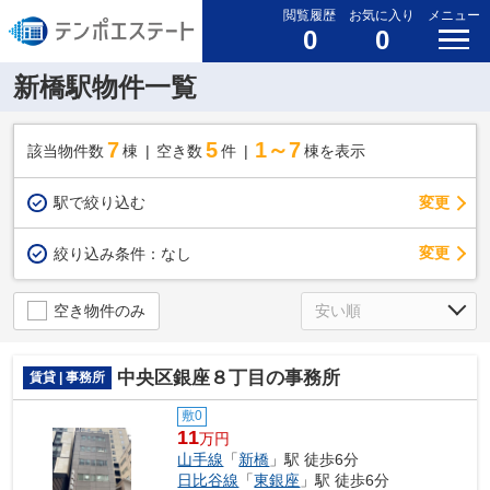
閲覧履歴
お気に入り
メニュー
0
0
新橋駅物件一覧
7
5
1～7
該当物件数
棟
空き数
件
棟を表示
駅で絞り込む
変更
変更
絞り込み条件：
なし
空き物件のみ
中央区銀座８丁目の事務所
賃貸 | 事務所
敷0
11
万円
山手線
「
新橋
」駅 徒歩6分
日比谷線
「
東銀座
」駅 徒歩6分