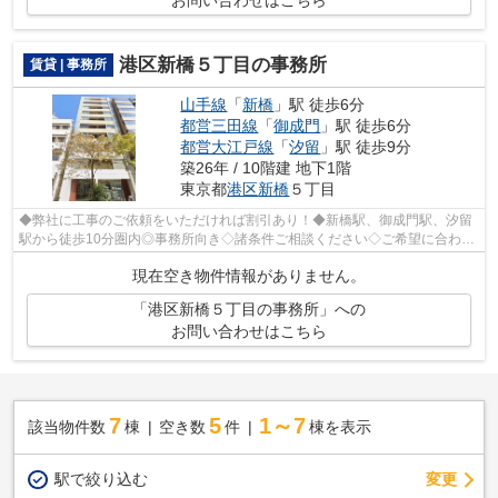
お問い合わせはこちら
港区新橋５丁目の事務所
賃貸 | 事務所
山手線
「
新橋
」駅 徒歩6分
都営三田線
「
御成門
」駅 徒歩6分
都営大江戸線
「
汐留
」駅 徒歩9分
築26年 / 10階建 地下1階
東京都
港区
新橋
５丁目
◆弊社に工事のご依頼をいただければ割引あり！◆新橋駅、御成門駅、汐留
駅から徒歩10分圏内◎事務所向き◇諸条件ご相談ください◇ご希望に合わせ
て物件のご提案が可能です◇お気軽にお問い...
現在空き物件情報がありません。
「港区新橋５丁目の事務所」への
お問い合わせはこちら
7
5
1～7
該当物件数
棟
空き数
件
棟を表示
駅で絞り込む
変更