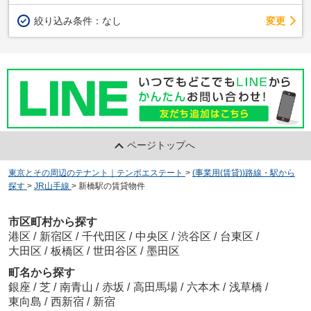
変更
絞り込み条件：
なし
ページトップへ
東京とその周辺のテナント｜テンポエステート
>
(事業用(賃貸))路線・駅から
探す
>
JR山手線
>
新橋駅の賃貸物件
市区町村から探す
港区
/
新宿区
/
千代田区
/
中央区
/
渋谷区
/
台東区
/
大田区
/
板橋区
/
世田谷区
/
墨田区
町名から探す
銀座
/
芝
/
南青山
/
赤坂
/
高田馬場
/
六本木
/
浅草橋
/
東向島
/
西新宿
/
新宿