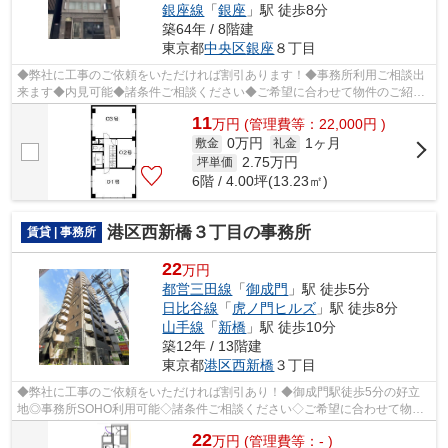
銀座線
「
銀座
」駅 徒歩8分
築64年 / 8階建
東京都
中央区
銀座
８丁目
◆弊社に工事のご依頼をいただければ割引あります！◆事務所利用ご相談出
来ます◆内見可能◆諸条件ご相談ください◆ご希望に合わせて物件のご紹介
可能です◆業種・ご希望条件等お気軽にお問...
11
万
円
(管理費等：22,000円 )
0万円
1ヶ月
敷金
礼金
2.75
万円
坪単価
6階 / 4.00坪(13.23㎡)
港区西新橋３丁目の事務所
賃貸 | 事務所
22
万円
都営三田線
「
御成門
」駅 徒歩5分
日比谷線
「
虎ノ門ヒルズ
」駅 徒歩8分
山手線
「
新橋
」駅 徒歩10分
築12年 / 13階建
東京都
港区
西新橋
３丁目
◆弊社に工事のご依頼をいただければ割引あり！◆御成門駅徒歩5分の好立
地◎事務所SOHO利用可能◇諸条件ご相談ください◇ご希望に合わせて物件
のご提案が可能です◇お気軽にお問い合わせくだ...
22
万
円
(管理費等：- )