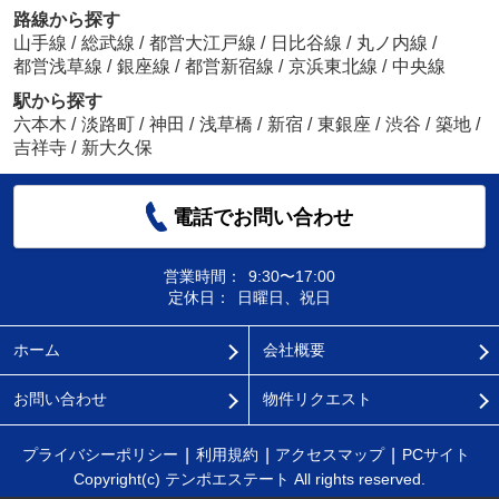
路線から探す
山手線
/
総武線
/
都営大江戸線
/
日比谷線
/
丸ノ内線
/
都営浅草線
/
銀座線
/
都営新宿線
/
京浜東北線
/
中央線
駅から探す
六本木
/
淡路町
/
神田
/
浅草橋
/
新宿
/
東銀座
/
渋谷
/
築地
/
吉祥寺
/
新大久保
電話でお問い合わせ
営業時間：
9:30〜17:00
定休日：
日曜日、祝日
ホーム
会社概要
お問い合わせ
物件リクエスト
プライバシーポリシー
利用規約
アクセスマップ
PCサイト
Copyright(c) テンポエステート All rights reserved.