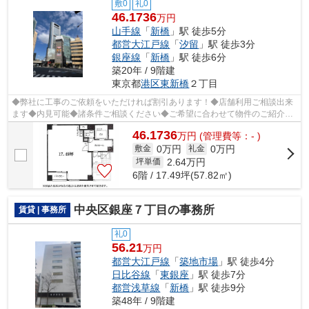
敷0
礼0
46.1736
万円
山手線
「
新橋
」駅 徒歩5分
都営大江戸線
「
汐留
」駅 徒歩3分
銀座線
「
新橋
」駅 徒歩6分
築20年 / 9階建
東京都
港区
東新橋
２丁目
◆弊社に工事のご依頼をいただければ割引あります！◆店舗利用ご相談出来
ます◆内見可能◆諸条件ご相談ください◆ご希望に合わせて物件のご紹介可
能です◆業種・ご希望条件等お気軽にお問い...
46.1736
万
円
(管理費等：- )
0万円
0万円
敷金
礼金
2.64
万円
坪単価
6階 / 17.49坪(57.82㎡)
中央区銀座７丁目の事務所
賃貸 | 事務所
礼0
56.21
万円
都営大江戸線
「
築地市場
」駅 徒歩4分
日比谷線
「
東銀座
」駅 徒歩7分
都営浅草線
「
新橋
」駅 徒歩9分
築48年 / 9階建