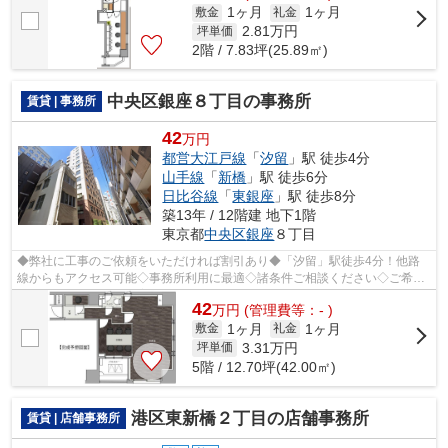
1ヶ月
1ヶ月
敷金
礼金
2.81
万円
坪単価
2階 / 7.83坪(25.89㎡)
中央区銀座８丁目の事務所
賃貸 | 事務所
42
万円
都営大江戸線
「
汐留
」駅 徒歩4分
山手線
「
新橋
」駅 徒歩6分
日比谷線
「
東銀座
」駅 徒歩8分
築13年 / 12階建 地下1階
東京都
中央区
銀座
８丁目
◆弊社に工事のご依頼をいただければ割引あり◆「汐留」駅徒歩4分！他路
線からもアクセス可能◇事務所利用に最適◇諸条件ご相談ください◇ご希望
に合わせて物件のご提案が可能です◇お気軽に...
42
万
円
(管理費等：- )
1ヶ月
1ヶ月
敷金
礼金
3.31
万円
坪単価
5階 / 12.70坪(42.00㎡)
港区東新橋２丁目の店舗事務所
賃貸 | 店舗事務所