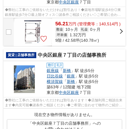
東京都
中央区
銀座
７丁目
◆弊社に工事のご依頼をいただければ割引あり！◆築地市場駅徒歩4分◎東
銀座駅徒歩7分◎最上階オフィス◇諸条件ご相談ください◇ご希望に合わせ
て物件のご提案が可能です◇お気軽にお問い合わ...
56.21
万
円
(管理費等：140,514円 )
10ヶ月
0ヶ月
敷金
礼金
1.32
万円
坪単価
9階 / 42.58坪(140.78㎡)
中央区銀座７丁目の店舗事務所
賃貸 | 店舗事務所
敷0
礼0
銀座線
「
新橋
」駅 徒歩5分
日比谷線
「
銀座
」駅 徒歩5分
横須賀線
「
新橋
」駅 徒歩5分
築63年 / 12階建 地下2階
東京都
中央区
銀座
７丁目
◆弊社に工事のご依頼をいただければ割引あります！◆店舗利用ご相談出来
ます◆内見可能◆諸条件ご相談ください◆ご希望に合わせて物件のご紹介可
能です◆業種・ご希望条件等お気軽にお問い...
現在空き物件情報がありません。
「中央区銀座７丁目の店舗事務所」への