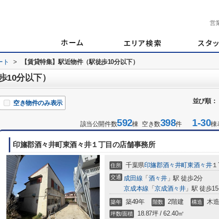
営
ート
>
【賃貸特集】駅近物件（駅徒歩10分以下）
歩10分以下）
並び順：
空き物件のみ表示
592
398
1-30
該当公開件数
棟 空き数
件
棟
印旛郡酒々井町東酒々井１丁目の店舗事務所
千葉県
印旛郡酒々井町
東酒々井
１
住所
交通
成田線
「
酒々井
」駅 徒歩2分
京成本線
「
京成酒々井
」駅 徒歩1
築49年
2階建
木
築年
階数
構造
18.87坪 / 62.40㎡
坪数/面積