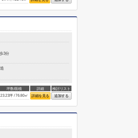
歩3分
造
坪数/面積
詳細
検討リスト
23.23坪 / 76.80㎡
詳細を見る
追加する