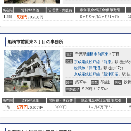
敷金/礼金/保証金/償却/敷引
所在階
賃料/坪単価
管理費・共益費
5
万円
1-2階
-
0ヶ月
/
0ヶ月
/
1ヶ月
/
1ヶ月
/
-
1
/
0.28
万円
船橋市前原東３丁目の事務所
千葉県
船橋市
前原東
３丁目
住所
交通
京成電鉄松戸線
「
前原
」駅 徒歩3
総武線
「
津田沼
」駅 徒歩17分
京成電鉄松戸線
「
新津田沼
」駅 徒
築37年
3階建
鉄骨
築年
階数
構造
5.29坪 / 17.50㎡
坪数/面積
敷金/礼金/保証金/償却/敷引
所在階
賃料/坪単価
管理費・共益費
5
万円
1階
3,000円
1ヶ月
/
0万円
/
-
/
-
/
-
5
/
0.95
万円