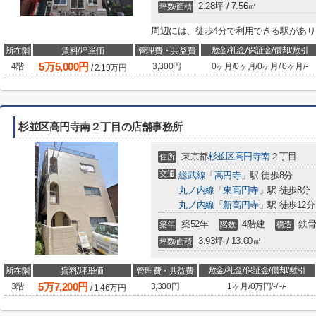
2.28坪 / 7.56㎡
坪数/面積
周辺には、徒歩4分で利用できる駅があ
敷金/礼金/保証金/償却/敷引
所在階
賃料/坪単価
管理費・共益費
5
万
5,000
円
4階
3,300円
0ヶ月
/
0ヶ月
/
0ヶ月
/
0ヶ月
/
-
/
2.19
万円
杉並区高円寺南２丁目の店舗事務所
東京都
杉並区
高円寺南
２丁目
住所
交通
総武線
「
高円寺
」駅 徒歩8分
丸ノ内線
「
東高円寺
」駅 徒歩8分
丸ノ内線
「
新高円寺
」駅 徒歩12分
築52年
4階建
鉄骨
築年
階数
構造
3.93坪 / 13.00㎡
坪数/面積
敷金/礼金/保証金/償却/敷引
所在階
賃料/坪単価
管理費・共益費
5
万
7,200
円
3階
3,300円
1ヶ月
/
0万円
/
-
/
-
/
-
/
1.46
万円