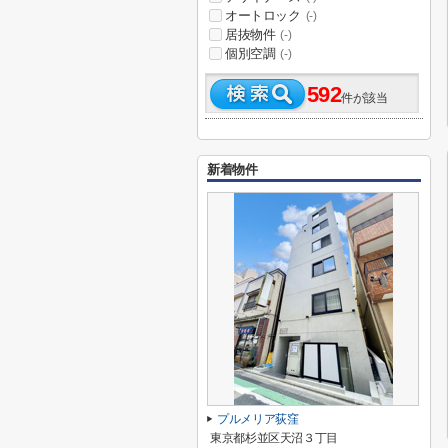
オートロック
(-)
居抜物件
(-)
個別空調
(-)
592
件が該当
新着物件
プルメリア荻窪
東京都杉並区天沼３丁目