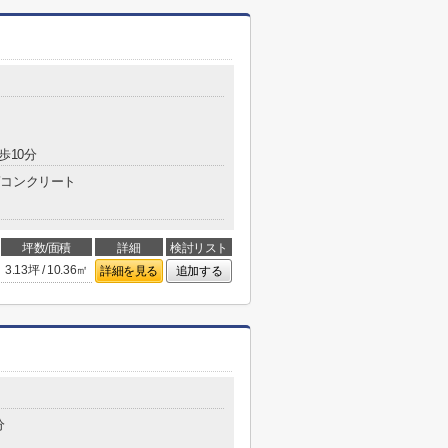
歩10分
コンクリート
坪数/面積
詳細
検討リスト
3.13坪 / 10.36㎡
詳細を見る
追加する
分