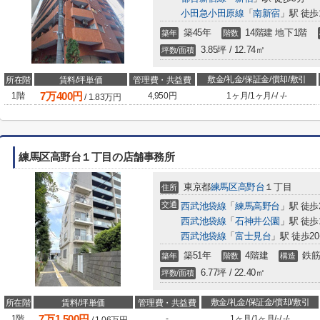
小田急小田原線
「
南新宿
」駅 徒歩
築45年
14階建 地下1階
築年
階数
3.85坪 / 12.74㎡
坪数/面積
敷金/礼金/保証金/償却/敷引
所在階
賃料/坪単価
管理費・共益費
7
万
400
円
1階
4,950円
1ヶ月
/
1ヶ月
/
-
/
-
/
-
/
1.83
万円
練馬区高野台１丁目の店舗事務所
東京都
練馬区
高野台
１丁目
住所
交通
西武池袋線
「
練馬高野台
」駅 徒歩
西武池袋線
「
石神井公園
」駅 徒歩
西武池袋線
「
富士見台
」駅 徒歩2
築51年
4階建
鉄筋
築年
階数
構造
6.77坪 / 22.40㎡
坪数/面積
敷金/礼金/保証金/償却/敷引
所在階
賃料/坪単価
管理費・共益費
7
万
1,500
円
1階
-
1ヶ月
/
1ヶ月
/
-
/
-
/
-