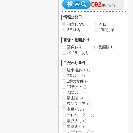
592
件が該当
情報公開日
指定しない
本日
3日以内
1週間以内
画像・動画あり
画像あり
動画あり
パノラマあり
こだわり条件
駐車場あり
(-)
2階以上
(-)
1階の物件
(-)
10階以上
(-)
20階以上
(-)
最上階
(-)
ワンフロア
(-)
高層ビル
(-)
エレベーター
(-)
事務所可
(-)
飲食店可
(-)
デザイナーズ
(-)