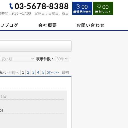
00
00
業時間：
9:30〜17:00
定休日：
日曜日、祝日
表示件数：
表示
<<前へ
1
2
3
4
5
次へ>>
最初
丁目
5分
造