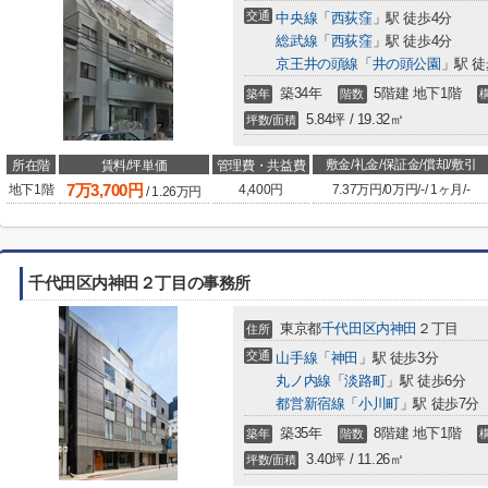
交通
中央線
「
西荻窪
」駅 徒歩4分
総武線
「
西荻窪
」駅 徒歩4分
京王井の頭線
「
井の頭公園
」駅 徒
築34年
5階建 地下1階
築年
階数
5.84坪 / 19.32㎡
坪数/面積
敷金/礼金/保証金/償却/敷引
所在階
賃料/坪単価
管理費・共益費
7
万
3,700
円
地下1階
4,400円
7.37万円
/
0万円
/
-
/
1ヶ月
/
-
/
1.26
万円
千代田区内神田２丁目の事務所
東京都
千代田区
内神田
２丁目
住所
交通
山手線
「
神田
」駅 徒歩3分
丸ノ内線
「
淡路町
」駅 徒歩6分
都営新宿線
「
小川町
」駅 徒歩7分
築35年
8階建 地下1階
築年
階数
3.40坪 / 11.26㎡
坪数/面積