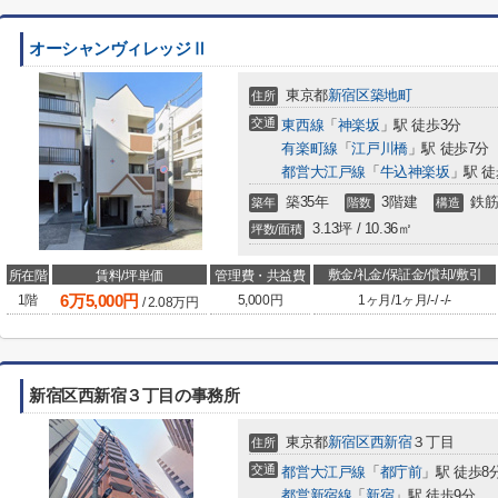
オーシャンヴィレッジⅡ
東京都
新宿区
築地町
住所
交通
東西線
「
神楽坂
」駅 徒歩3分
有楽町線
「
江戸川橋
」駅 徒歩7分
都営大江戸線
「
牛込神楽坂
」駅 徒
築35年
3階建
鉄筋
築年
階数
構造
3.13坪 / 10.36㎡
坪数/面積
敷金/礼金/保証金/償却/敷引
所在階
賃料/坪単価
管理費・共益費
6
万
5,000
円
1階
5,000円
1ヶ月
/
1ヶ月
/
-
/
-
/
-
/
2.08
万円
新宿区西新宿３丁目の事務所
東京都
新宿区
西新宿
３丁目
住所
交通
都営大江戸線
「
都庁前
」駅 徒歩8
都営新宿線
「
新宿
」駅 徒歩9分