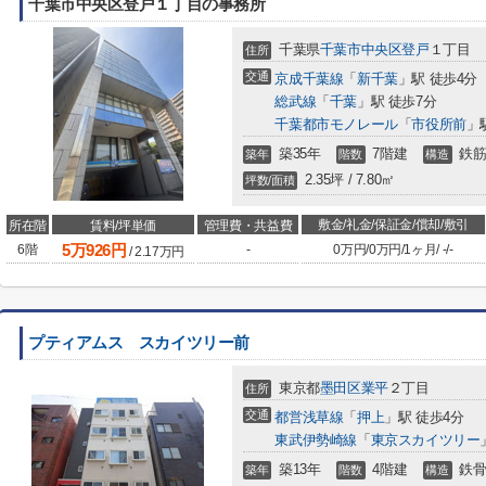
千葉市中央区登戸１丁目の事務所
千葉県
千葉市中央区
登戸
１丁目
住所
交通
京成千葉線
「
新千葉
」駅 徒歩4分
総武線
「
千葉
」駅 徒歩7分
千葉都市モノレール
「
市役所前
」
築35年
7階建
鉄筋
築年
階数
構造
2.35坪 / 7.80㎡
坪数/面積
敷金/礼金/保証金/償却/敷引
所在階
賃料/坪単価
管理費・共益費
5
万
926
円
6階
-
0万円
/
0万円
/
1ヶ月
/
-
/
-
/
2.17
万円
プティアムス スカイツリー前
東京都
墨田区
業平
２丁目
住所
交通
都営浅草線
「
押上
」駅 徒歩4分
東武伊勢崎線
「
東京スカイツリー
築13年
4階建
鉄骨
築年
階数
構造