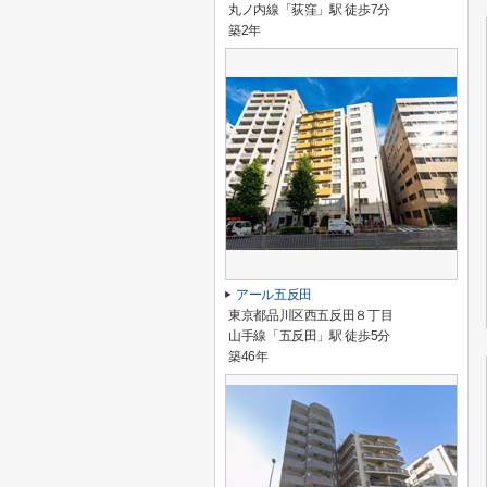
丸ノ内線「荻窪」駅 徒歩7分
築2年
アール五反田
東京都品川区西五反田８丁目
山手線「五反田」駅 徒歩5分
築46年