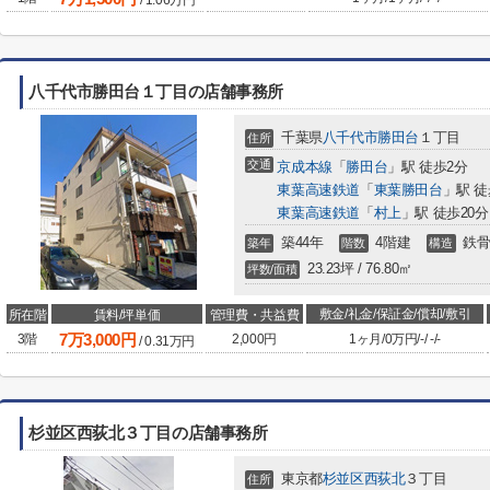
/
1.06
万円
八千代市勝田台１丁目の店舗事務所
千葉県
八千代市
勝田台
１丁目
住所
交通
京成本線
「
勝田台
」駅 徒歩2分
東葉高速鉄道
「
東葉勝田台
」駅 徒
東葉高速鉄道
「
村上
」駅 徒歩20分
築44年
4階建
鉄骨
築年
階数
構造
23.23坪 / 76.80㎡
坪数/面積
敷金/礼金/保証金/償却/敷引
所在階
賃料/坪単価
管理費・共益費
7
万
3,000
円
3階
2,000円
1ヶ月
/
0万円
/
-
/
-
/
-
/
0.31
万円
杉並区西荻北３丁目の店舗事務所
東京都
杉並区
西荻北
３丁目
住所