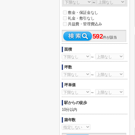
～
敷金・保証金なし
礼金・敷引なし
共益費・管理費込み
592
件が該当
面積
～
坪数
～
坪単価
～
駅からの徒歩
10分以内
築年数