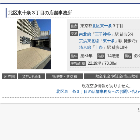
北区東十条３丁目の店舗事務所
東京都
北区
東十条
３丁目
住所
交通
南北線
「
王子神谷
」駅 徒歩5分
京浜東北線
「
東十条
」駅 徒歩7分
埼京線
「
十条
」駅 徒歩18分
築51年
14階建
鉄
築年
階数
構造
22.19坪 / 73.38㎡
坪数/面積
敷金/礼金/保証金/償却/敷引
所在階
賃料/坪単価
管理費・共益費
現在空き情報がありません。
北区東十条３丁目の店舗事務所へのお問い合わ