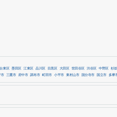
台東区
墨田区
江東区
品川区
目黒区
大田区
世田谷区
渋谷区
中野区
杉
野市
三鷹市
府中市
調布市
町田市
小平市
東村山市
国分寺市
国立市
多摩