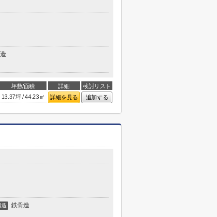
造
坪数/面積
詳細
検討リスト
13.37坪 / 44.23㎡
詳細を見る
追加する
鉄骨造
構造