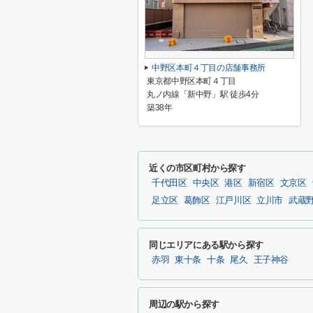
中野区本町４丁目の店舗事務所
東京都中野区本町４丁目
丸ノ内線「新中野」駅 徒歩4分
築38年
近くの市区町村から探す
千代田区
中央区
港区
新宿区
文京区
足立区
葛飾区
江戸川区
立川市
武蔵
同じエリアにある駅から探す
赤羽
東十条
十条
尾久
王子神谷
周辺の駅から探す