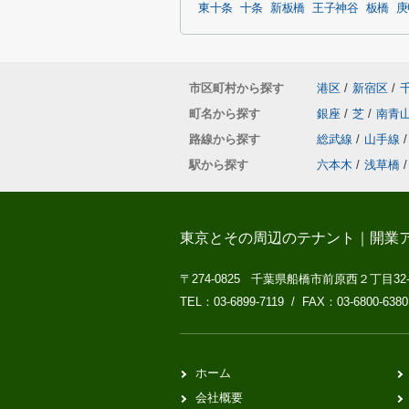
東十条
十条
新板橋
王子神谷
板橋
庚
市区町村から探す
港区
/
新宿区
/
町名から探す
銀座
/
芝
/
南青
路線から探す
総武線
/
山手線
/
駅から探す
六本木
/
浅草橋
/
東京とその周辺のテナント｜開業
〒274-0825 千葉県船橋市前原西２丁目32
TEL：03-6899-7119 / FAX：03-6800-6380
ホーム
会社概要