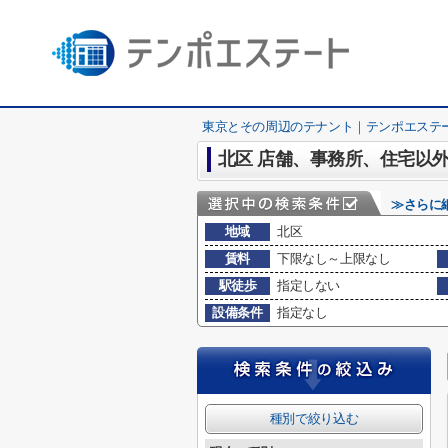
東京とその周辺のテナント｜テンポエステ
北区 店舗、事務所、住宅以
≫さらに
地域
北区
賃料
下限なし～上限なし
駅徒歩
指定しない
設備条件
指定なし
種別で絞り込む