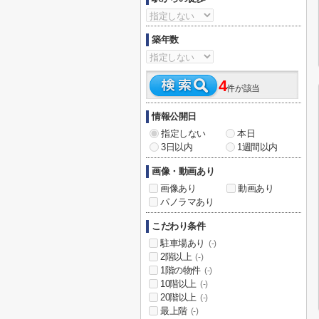
築年数
4
件が該当
情報公開日
指定しない
本日
3日以内
1週間以内
画像・動画あり
画像あり
動画あり
パノラマあり
こだわり条件
駐車場あり
(-)
2階以上
(-)
1階の物件
(-)
10階以上
(-)
20階以上
(-)
最上階
(-)