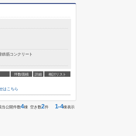
骨鉄筋コンクリート
坪数/面積
詳細
検討リスト
せはこちら
4
2
1-4
該当公開件数
棟 空き数
件
棟表示