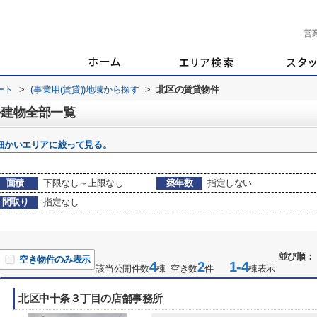
営
ート
>
(事業用(賃貸))地域から探す
>
北区の賃貸物件
外建物全部一覧
細かいエリアに絞って見る。
面積
下限なし～上限なし
築年数
指定しない
間取り
指定なし
並び順：
空き物件のみ表示
4
2
1-4
該当公開件数
棟 空き数
件
棟表示
北区中十条３丁目の店舗事務所