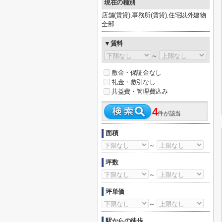
現在の種別
店舗(賃貸),事務所(賃貸),住宅以外建物
全部
▼賃料
～
敷金・保証金なし
礼金・敷引なし
共益費・管理費込み
4
件が該当
面積
～
坪数
～
坪単価
～
駅からの徒歩