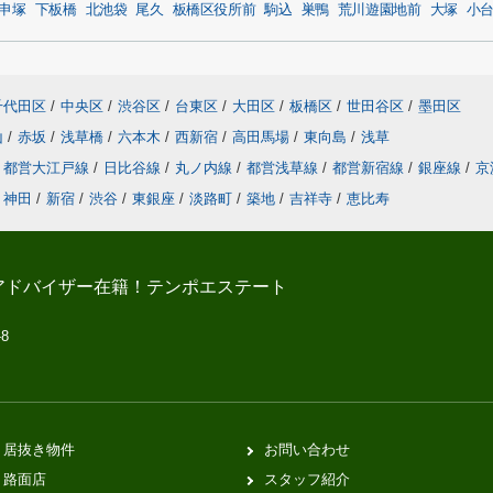
申塚
下板橋
北池袋
尾久
板橋区役所前
駒込
巣鴨
荒川遊園地前
大塚
小
千代田区
/
中央区
/
渋谷区
/
台東区
/
大田区
/
板橋区
/
世田谷区
/
墨田区
山
/
赤坂
/
浅草橋
/
六本木
/
西新宿
/
高田馬場
/
東向島
/
浅草
都営大江戸線
/
日比谷線
/
丸ノ内線
/
都営浅草線
/
都営新宿線
/
銀座線
/
京
神田
/
新宿
/
渋谷
/
東銀座
/
淡路町
/
築地
/
吉祥寺
/
恵比寿
アドバイザー在籍！テンポエステート
-8
居抜き物件
お問い合わせ
路面店
スタッフ紹介