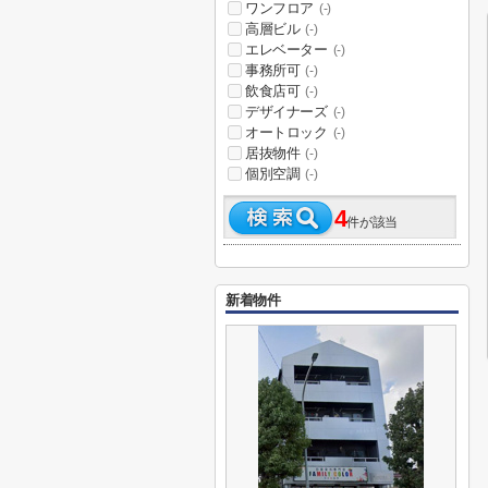
ワンフロア
(-)
高層ビル
(-)
エレベーター
(-)
事務所可
(-)
飲食店可
(-)
デザイナーズ
(-)
オートロック
(-)
居抜物件
(-)
個別空調
(-)
4
件が該当
新着物件