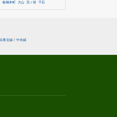
台
板橋本町
大山
宮ノ前
千石
浜東北線
/
中央線