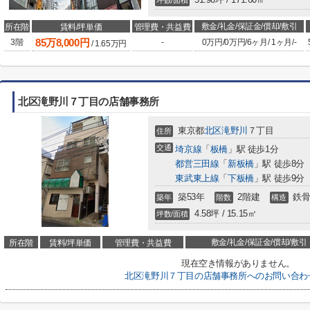
坪数/面積
敷金/礼金/保証金/償却/敷引
所在階
賃料/坪単価
管理費・共益費
85
万
8,000
円
3階
-
0万円
/
0万円
/
6ヶ月
/
1ヶ月
/
-
/
1.65
万円
北区滝野川７丁目の店舗事務所
東京都
北区
滝野川
７丁目
住所
交通
埼京線
「
板橋
」駅 徒歩1分
都営三田線
「
新板橋
」駅 徒歩8分
東武東上線
「
下板橋
」駅 徒歩9分
築53年
2階建
鉄骨
築年
階数
構造
4.58坪 / 15.15㎡
坪数/面積
敷金/礼金/保証金/償却/敷引
所在階
賃料/坪単価
管理費・共益費
現在空き情報がありません。
北区滝野川７丁目の店舗事務所へのお問い合わ