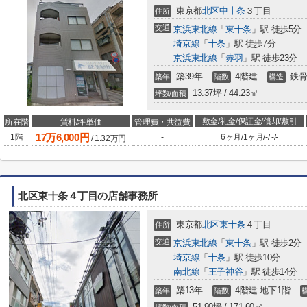
東京都
北区
中十条
３丁目
住所
交通
京浜東北線
「
東十条
」駅 徒歩5分
埼京線
「
十条
」駅 徒歩7分
京浜東北線
「
赤羽
」駅 徒歩23分
築39年
4階建
鉄骨
築年
階数
構造
13.37坪 / 44.23㎡
坪数/面積
敷金/礼金/保証金/償却/敷引
所在階
賃料/坪単価
管理費・共益費
17
万
6,000
円
1階
-
6ヶ月
/
1ヶ月
/
-
/
-
/
-
/
1.32
万円
北区東十条４丁目の店舗事務所
東京都
北区
東十条
４丁目
住所
交通
京浜東北線
「
東十条
」駅 徒歩2分
埼京線
「
十条
」駅 徒歩10分
南北線
「
王子神谷
」駅 徒歩14分
築13年
4階建 地下1階
築年
階数
51.90坪 / 171.60㎡