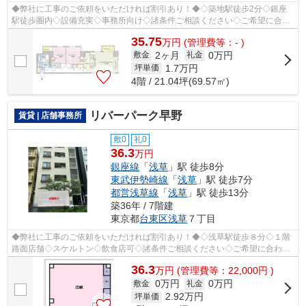
◆弊社に工事のご依頼をいただければ割引あり！◆◇築地駅徒歩2分◇銀座
駅徒歩圏内◇設備充実◇事務所向け◇諸条件ご相談ください◇ご希望に合わ
せて物件のご提案が可能です◇お気軽にお問い合...
35.75
万
円
(管理費等：- )
2ヶ月
0万円
敷金
礼金
1.7
万円
坪単価
4階 / 21.04坪(69.57㎡)
リバーパーク早野
賃貸 | 店舗事務所
敷0
礼0
36.3
万円
銀座線
「
浅草
」駅 徒歩8分
東武伊勢崎線
「
浅草
」駅 徒歩7分
都営浅草線
「
浅草
」駅 徒歩13分
築36年 / 7階建
東京都
台東区
浅草
７丁目
◆弊社に工事のご依頼をいただければ割引あり！◆◇浅草駅徒歩８分◇１階
路面店舗◇スケルトン◇飲食店可◇諸条件ご相談ください◇ご希望に合わせ
て物件のご提案が可能です◇お気軽にお問い合わ...
36.3
万
円
(管理費等：22,000円 )
0万円
0万円
敷金
礼金
2.92
万円
坪単価