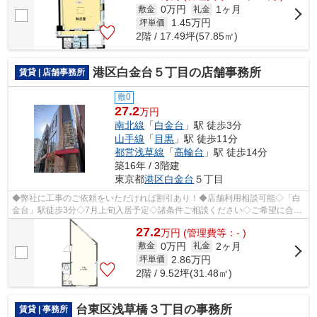
0万円
1ヶ月
敷金
礼金
1.45
万円
坪単価
2階 / 17.49坪(57.85㎡)
港区白金台５丁目の店舗事務所
賃貸 | 店舗事務所
敷0
27.2
万円
南北線
「
白金台
」駅 徒歩3分
山手線
「
目黒
」駅 徒歩11分
都営浅草線
「
高輪台
」駅 徒歩14分
築16年 / 3階建
東京都
港区
白金台
５丁目
◆弊社に工事のご依頼をいただければ割引あり！◆店舗利用相談可能◇「白
金台」駅徒歩3分◇7月上旬入居予定◇諸条件ご相談ください◇ご希望に合わ
せて物件のご提案が可能です◇お気軽にお問い...
27.2
万
円
(管理費等：- )
0万円
2ヶ月
敷金
礼金
2.86
万円
坪単価
2階 / 9.52坪(31.48㎡)
台東区浅草橋３丁目の事務所
賃貸 | 事務所