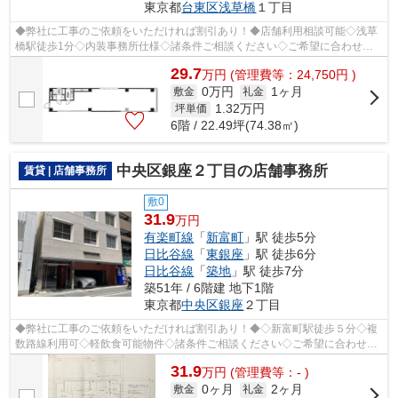
東京都
台東区
浅草橋
１丁目
◆弊社に工事のご依頼をいただければ割引あり！◆店舗利用相談可能◇浅草
橋駅徒歩1分◇内装事務所仕様◇諸条件ご相談ください◇ご希望に合わせて
物件のご提案が可能です◇お気軽にお問い合わ...
29.7
万
円
(管理費等：24,750円 )
0万円
1ヶ月
敷金
礼金
1.32
万円
坪単価
6階 / 22.49坪(74.38㎡)
中央区銀座２丁目の店舗事務所
賃貸 | 店舗事務所
敷0
31.9
万円
有楽町線
「
新富町
」駅 徒歩5分
日比谷線
「
東銀座
」駅 徒歩6分
日比谷線
「
築地
」駅 徒歩7分
築51年 / 6階建 地下1階
東京都
中央区
銀座
２丁目
◆弊社に工事のご依頼をいただければ割引あり！◆◇新富町駅徒歩５分◇複
数路線利用可◇軽飲食可能物件◇諸条件ご相談ください◇ご希望に合わせて
物件のご提案が可能です◇お気軽にお問い合わ...
31.9
万
円
(管理費等：- )
0ヶ月
2ヶ月
敷金
礼金