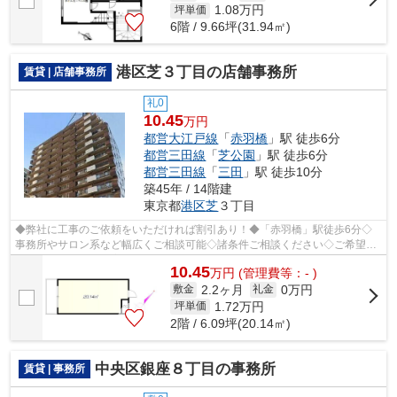
1.08
万円
坪単価
6階 / 9.66坪(31.94㎡)
港区芝３丁目の店舗事務所
賃貸 | 店舗事務所
礼0
10.45
万円
都営大江戸線
「
赤羽橋
」駅 徒歩6分
都営三田線
「
芝公園
」駅 徒歩6分
都営三田線
「
三田
」駅 徒歩10分
築45年 / 14階建
東京都
港区
芝
３丁目
◆弊社に工事のご依頼をいただければ割引あり！◆「赤羽橋」駅徒歩6分◇
事務所やサロン系など幅広くご相談可能◇諸条件ご相談ください◇ご希望に
合わせて物件のご提案が可能◇お気軽にお問い...
10.45
万
円
(管理費等：- )
2.2ヶ月
0万円
敷金
礼金
1.72
万円
坪単価
2階 / 6.09坪(20.14㎡)
中央区銀座８丁目の事務所
賃貸 | 事務所