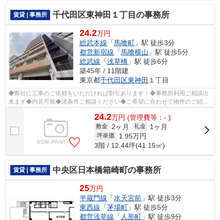
千代田区東神田１丁目の事務所
賃貸 | 事務所
24.2
万円
総武本線
「
馬喰町
」駅 徒歩3分
都営新宿線
「
馬喰横山
」駅 徒歩5分
総武線
「
浅草橋
」駅 徒歩6分
築45年 / 11階建
東京都
千代田区
東神田
１丁目
◆弊社に工事のご依頼をいただければ割引あります！◆事務所利用ご相談出
来ます◆内見可能◆諸条件ご相談ください◆ご希望に合わせて物件のご紹介
可能です◆業種・ご希望条件等お気軽にお問...
24.2
万
円
(管理費等：- )
2ヶ月
1ヶ月
敷金
礼金
1.95
万円
坪単価
3階 / 12.44坪(41.15㎡)
中央区日本橋箱崎町の事務所
賃貸 | 事務所
25
万円
半蔵門線
「
水天宮前
」駅 徒歩3分
東西線
「
茅場町
」駅 徒歩5分
都営浅草線
「
人形町
」駅 徒歩9分