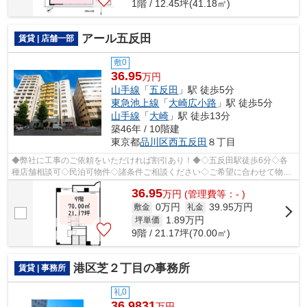
1階 / 12.45坪(41.18㎡)
アール五反田
賃貸 | 店舗一部
敷0
36.95
万円
山手線
「
五反田
」駅 徒歩5分
東急池上線
「
大崎広小路
」駅 徒歩5分
山手線
「
大崎
」駅 徒歩13分
築46年 / 10階建
東京都
品川区
西五反田
８丁目
◆弊社に工事のご依頼をいただければ割引あり！◆◇五反田駅徒歩6分◇各
種店舗相談可◇民泊可物件◇諸条件ご相談ください◇ご希望に合わせて物件
のご提案が可能です◇お気軽にお問い合わせくだ...
36.95
万
円
(管理費等：- )
0万円
39.95万円
敷金
礼金
1.89
万円
坪単価
9階 / 21.17坪(70.00㎡)
港区芝２丁目の事務所
賃貸 | 事務所
礼0
36.9831
万円