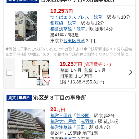
19.25
万円
つくばエクスプレス
「
浅草
」駅 徒歩10分
銀座線
「
浅草
」駅 徒歩12分
都営浅草線
「
浅草
」駅 徒歩14分
築41年 / 3階建
東京都
台東区
浅草
３丁目
◆弊社に工事のご依頼をいただければ割引あり◆◇浅草駅徒歩１０分◇設備
充実◇事務所や物販、スクール整体等◇諸条件ご相談ください◇ご希望に合
わせて物件のご提案が可能です◇お気軽にお問...
19.25
万
円
(管理費等：- )
1ヶ月
1ヶ月
敷金
礼金
1.14
万円
坪単価
1階 / 16.88坪(55.81㎡)
港区芝３丁目の事務所
賃貸 | 事務所
20
万円
都営三田線
「
芝公園
」駅 徒歩2分
都営大江戸線
「
赤羽橋
」駅 徒歩6分
都営浅草線
「
三田
」駅 徒歩7分
築24年 / 15階建 地下1階
東京都
港区
芝
３丁目