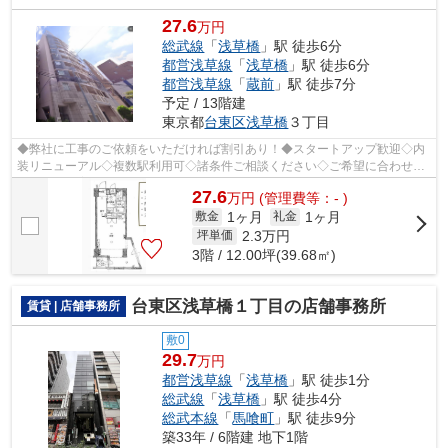
27.6
万円
総武線
「
浅草橋
」駅 徒歩6分
都営浅草線
「
浅草橋
」駅 徒歩6分
都営浅草線
「
蔵前
」駅 徒歩7分
予定 / 13階建
東京都
台東区
浅草橋
３丁目
◆弊社に工事のご依頼をいただければ割引あり！◆スタートアップ歓迎◇内
装リニューアル◇複数駅利用可◇諸条件ご相談ください◇ご希望に合わせて
物件のご提案が可能です◇お気軽にお問い合わ...
27.6
万
円
(管理費等：- )
1ヶ月
1ヶ月
敷金
礼金
2.3
万円
坪単価
3階 / 12.00坪(39.68㎡)
台東区浅草橋１丁目の店舗事務所
賃貸 | 店舗事務所
敷0
29.7
万円
都営浅草線
「
浅草橋
」駅 徒歩1分
総武線
「
浅草橋
」駅 徒歩4分
総武本線
「
馬喰町
」駅 徒歩9分
築33年 / 6階建 地下1階