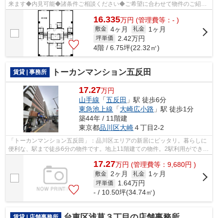
来ます◆内見可能◆諸条件ご相談ください◆ご希望に合わせて物件のご紹介
可能です◆業種・ご希望条件等お気軽にお問...
16.335
万
円
(管理費等：- )
4ヶ月
1ヶ月
敷金
礼金
2.42
万円
坪単価
4階 / 6.75坪(22.32㎡)
トーカンマンション五反田
賃貸 | 事務所
17.27
万円
山手線
「
五反田
」駅 徒歩6分
東急池上線
「
大崎広小路
」駅 徒歩1分
築44年 / 11階建
東京都
品川区
大崎
４丁目2-2
「トーカンマンション五反田」：品川区エリアの新居にピッタリ。暮らしに
便利な、駅まで徒歩6分の物件です。地上11階建ての物件。2駅利用ができ
て、電車での移動に役立つ物件です。
17.27
万
円
(管理費等：9,680円 )
2ヶ月
1ヶ月
敷金
礼金
1.64
万円
坪単価
- / 10.50坪(34.74㎡)
台東区浅草３丁目の店舗事務所
賃貸 | 店舗事務所