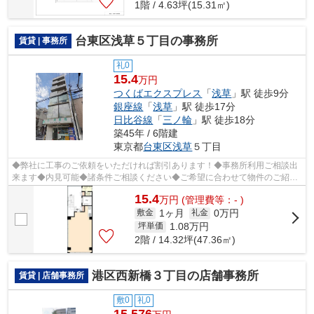
1階 / 4.63坪(15.31㎡)
台東区浅草５丁目の事務所
賃貸 | 事務所
礼0
15.4
万円
つくばエクスプレス
「
浅草
」駅 徒歩9分
銀座線
「
浅草
」駅 徒歩17分
日比谷線
「
三ノ輪
」駅 徒歩18分
築45年 / 6階建
東京都
台東区
浅草
５丁目
◆弊社に工事のご依頼をいただければ割引あります！◆事務所利用ご相談出
来ます◆内見可能◆諸条件ご相談ください◆ご希望に合わせて物件のご紹介
可能です◆業種・ご希望条件等お気軽にお問...
15.4
万
円
(管理費等：- )
1ヶ月
0万円
敷金
礼金
1.08
万円
坪単価
2階 / 14.32坪(47.36㎡)
港区西新橋３丁目の店舗事務所
賃貸 | 店舗事務所
敷0
礼0
15.576