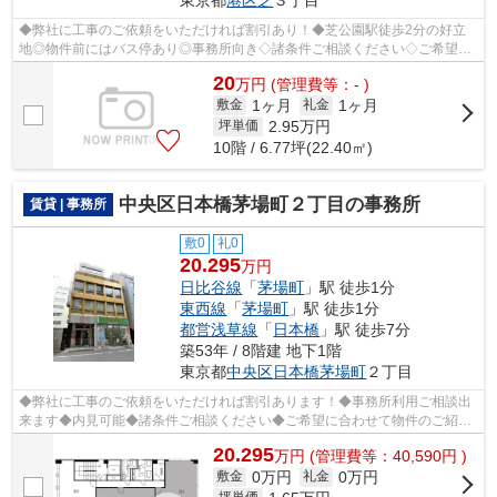
◆弊社に工事のご依頼をいただければ割引あり！◆芝公園駅徒歩2分の好立
地◎物件前にはバス停あり◎事務所向き◇諸条件ご相談ください◇ご希望に
合わせて物件のご提案が可能です◇お気軽にお...
20
万
円
(管理費等：- )
1ヶ月
1ヶ月
敷金
礼金
2.95
万円
坪単価
10階 / 6.77坪(22.40㎡)
中央区日本橋茅場町２丁目の事務所
賃貸 | 事務所
敷0
礼0
20.295
万円
日比谷線
「
茅場町
」駅 徒歩1分
東西線
「
茅場町
」駅 徒歩1分
都営浅草線
「
日本橋
」駅 徒歩7分
築53年 / 8階建 地下1階
東京都
中央区
日本橋茅場町
２丁目
◆弊社に工事のご依頼をいただければ割引あります！◆事務所利用ご相談出
来ます◆内見可能◆諸条件ご相談ください◆ご希望に合わせて物件のご紹介
可能です◆業種・ご希望条件等お気軽にお問...
20.295
万
円
(管理費等：40,590円 )
0万円
0万円
敷金
礼金