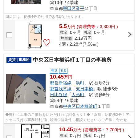
築13年 / 4階建
東京都
墨田区
業平
２丁目
周辺には、徒歩4分で利用できる駅があります。
5.5
万
円
(管理費等：3,300円 )
0ヶ月
0ヶ月
敷金
礼金
2.19
万円
坪単価
4階 / 2.28坪(7.56㎡)
中央区日本橋浜町１丁目の事務所
賃貸 | 事務所
敷0
礼0
10.45
万円
都営新宿線
「
浜町
」駅 徒歩2分
都営浅草線
「
東日本橋
」駅 徒歩3分
日比谷線
「
人形町
」駅 徒歩6分
築54年 / 6階建
東京都
中央区
日本橋浜町
１丁目
◆弊社に工事のご依頼をいただければ割引あり！◆「浜町」駅徒歩2分！ア
クセス良好◇事務所利用に最適◇諸条件ご相談ください◇ご希望に合わせて
物件のご提案が可能です◇お気軽にお問い合わ...
10.45
万
円
(管理費等：7,700円 )
0万円
0万円
敷金
礼金