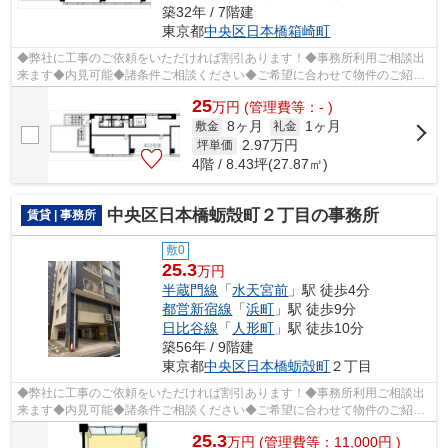
築32年 / 7階建
東京都
中央区
日本橋箱崎町
◆弊社に工事のご依頼をいただければ割引あります！◆事務所利用ご相談出
来ます◆内見可能◆諸条件ご相談ください◆ご希望に合わせて物件のご紹介
可能です◆業種・ご希望条件等お気軽にお問...
25
万
円
(管理費等：- )
8ヶ月
1ヶ月
敷金
礼金
2.97
万円
坪単価
4階 / 8.43坪(27.87㎡)
中央区日本橋蛎殻町２丁目の事務所
賃貸 | 事務所
敷0
25.3
万円
半蔵門線
「
水天宮前
」駅 徒歩4分
都営新宿線
「
浜町
」駅 徒歩9分
日比谷線
「
人形町
」駅 徒歩10分
築56年 / 9階建
東京都
中央区
日本橋蛎殻町
２丁目
◆弊社に工事のご依頼をいただければ割引あります！◆事務所利用ご相談出
来ます◆内見可能◆諸条件ご相談ください◆ご希望に合わせて物件のご紹介
可能です◆業種・ご希望条件等お気軽にお問...
25.3
万
円
(管理費等：11,000円 )