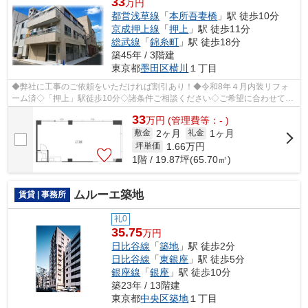
33
万円
都営浅草線
「
本所吾妻橋
」駅 徒歩10分
京成押上線
「
押上
」駅 徒歩11分
総武線
「
錦糸町
」駅 徒歩18分
築45年 / 3階建
東京都
墨田区
横川
１丁目
◆弊社に工事のご依頼をいただければ割引あり！◆令和8年４月内装リフォ
ーム済◇「押上」駅徒歩10分◇諸条件ご相談ください◇ご希望に合わせて物
件のご提案が可能です◇お気軽にお問い合わせ...
33
万
円
(管理費等：- )
2ヶ月
1ヶ月
敷金
礼金
1.66
万円
坪単価
1階 / 19.87坪(65.70㎡)
ムルーエ築地
賃貸 | 事務所
礼0
35.75
万円
日比谷線
「
築地
」駅 徒歩2分
日比谷線
「
東銀座
」駅 徒歩5分
銀座線
「
銀座
」駅 徒歩10分
築23年 / 13階建
東京都
中央区
築地
１丁目