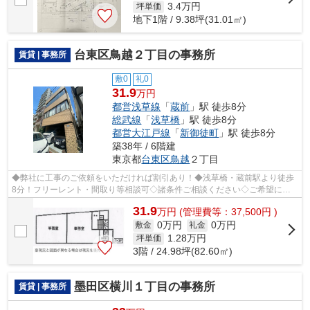
3.4
万円
坪単価
地下1階 / 9.38坪(31.01㎡)
台東区鳥越２丁目の事務所
賃貸 | 事務所
敷0
礼0
31.9
万円
都営浅草線
「
蔵前
」駅 徒歩8分
総武線
「
浅草橋
」駅 徒歩8分
都営大江戸線
「
新御徒町
」駅 徒歩8分
築38年 / 6階建
東京都
台東区
鳥越
２丁目
◆弊社に工事のご依頼をいただければ割引あり！◆浅草橋・蔵前駅より徒歩
8分！フリーレント・間取り等相談可◇諸条件ご相談ください◇ご希望に合
わせて物件のご提案が可能です◇お気軽にお...
31.9
万
円
(管理費等：37,500円 )
0万円
0万円
敷金
礼金
1.28
万円
坪単価
3階 / 24.98坪(82.60㎡)
墨田区横川１丁目の事務所
賃貸 | 事務所