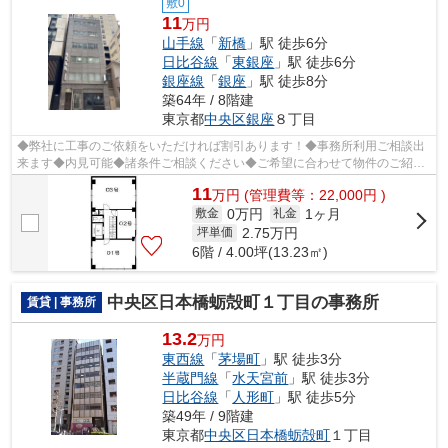
敷0
11
万円
山手線
「
新橋
」駅 徒歩6分
日比谷線
「
東銀座
」駅 徒歩6分
銀座線
「
銀座
」駅 徒歩8分
築64年 / 8階建
東京都
中央区
銀座
８丁目
◆弊社に工事のご依頼をいただければ割引あります！◆事務所利用ご相談出
来ます◆内見可能◆諸条件ご相談ください◆ご希望に合わせて物件のご紹介
可能です◆業種・ご希望条件等お気軽にお問...
11
万
円
(管理費等：22,000円 )
0万円
1ヶ月
敷金
礼金
2.75
万円
坪単価
6階 / 4.00坪(13.23㎡)
中央区日本橋蛎殻町１丁目の事務所
賃貸 | 事務所
13.2
万円
東西線
「
茅場町
」駅 徒歩3分
半蔵門線
「
水天宮前
」駅 徒歩3分
日比谷線
「
人形町
」駅 徒歩5分
築49年 / 9階建
東京都
中央区
日本橋蛎殻町
１丁目