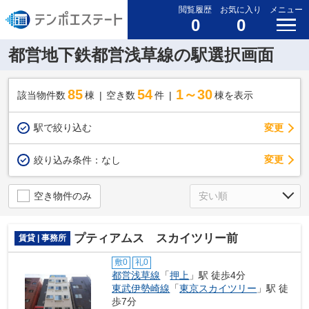
閲覧履歴
お気に入り
メニュー
0
0
都営地下鉄都営浅草線の駅選択画面
85
54
1～30
該当物件数
棟
空き数
件
棟を表示
駅で絞り込む
変更
変更
絞り込み条件：
なし
空き物件のみ
プティアムス スカイツリー前
賃貸 | 事務所
敷0
礼0
都営浅草線
「
押上
」駅 徒歩4分
東武伊勢崎線
「
東京スカイツリー
」駅 徒
歩7分