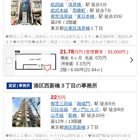
総武線
「
浅草橋
」駅 徒歩1分
総武本線
「
馬喰町
」駅 徒歩7分
都営浅草線
「
東日本橋
」駅 徒歩10分
築2年 / 2階建
東京都
台東区
浅草橋
１丁目
◆弊社に工事のご依頼をいただければ割引あります！◆店舗利用ご相談出来
ます◆内見可能◆諸条件ご相談ください◆ご希望に合わせて物件のご紹介可
能です◆業種・ご希望条件等お気軽にお問い...
21.78
万
円
(管理費等：33,000円 )
6ヶ月
0万円
敷金
礼金
3.3
万円
坪単価
2階 / 6.60坪(21.84㎡)
港区西新橋３丁目の事務所
賃貸 | 事務所
22
万円
都営三田線
「
御成門
」駅 徒歩5分
日比谷線
「
虎ノ門ヒルズ
」駅 徒歩8分
山手線
「
新橋
」駅 徒歩10分
築12年 / 13階建
東京都
港区
西新橋
３丁目
◆弊社に工事のご依頼をいただければ割引あり！◆御成門駅徒歩5分の好立