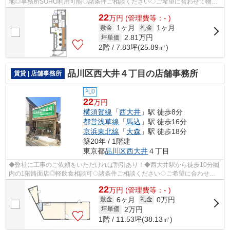
地◎事務所SOHO利用可能◇諸条件ご相談ください◇ご希望に合わせて物件
のご提案が可能です◇お気軽にお問い合わせくだ...
22
万
円
(管理費等：- )
1ヶ月
1ヶ月
敷金
礼金
2.81
万円
坪単価
2階 / 7.83坪(25.89㎡)
品川区西大井４丁目の店舗事務所
賃貸 | 店舗事務所
礼0
22
万円
横須賀線
「
西大井
」駅 徒歩8分
都営浅草線
「
馬込
」駅 徒歩16分
京浜東北線
「
大森
」駅 徒歩18分
築20年 / 1階建
東京都
品川区
西大井
４丁目
◆弊社に工事のご依頼をいただければ割引あり！◆西大井駅から徒歩10分圏
内の1階路面店◎軽飲食相談可◇諸条件ご相談ください◇ご希望に合わせて
物件のご提案が可能です◇お気軽にお問い合わ...
22
万
円
(管理費等：- )
6ヶ月
0万円
敷金
礼金
2
万円
坪単価
1階 / 11.53坪(38.13㎡)