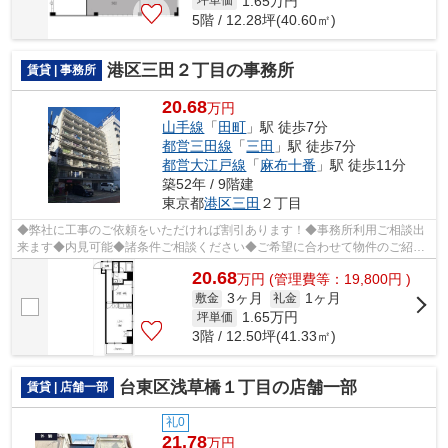
1.65
万円
坪単価
5階 / 12.28坪(40.60㎡)
港区三田２丁目の事務所
賃貸 | 事務所
20.68
万円
山手線
「
田町
」駅 徒歩7分
都営三田線
「
三田
」駅 徒歩7分
都営大江戸線
「
麻布十番
」駅 徒歩11分
築52年 / 9階建
東京都
港区
三田
２丁目
◆弊社に工事のご依頼をいただければ割引あります！◆事務所利用ご相談出
来ます◆内見可能◆諸条件ご相談ください◆ご希望に合わせて物件のご紹介
可能です◆業種・ご希望条件等お気軽にお問...
20.68
万
円
(管理費等：19,800円 )
3ヶ月
1ヶ月
敷金
礼金
1.65
万円
坪単価
3階 / 12.50坪(41.33㎡)
台東区浅草橋１丁目の店舗一部
賃貸 | 店舗一部
礼0
21.78
万円