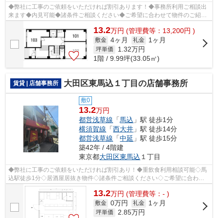
◆弊社に工事のご依頼をいただければ割引あります！◆事務所利用ご相談出
来ます◆内見可能◆諸条件ご相談ください◆ご希望に合わせて物件のご紹介
可能です◆業種・ご希望条件等お気軽にお問...
13.2
万
円
(管理費等：13,200円 )
4ヶ月
1ヶ月
敷金
礼金
1.32
万円
坪単価
1階 / 9.99坪(33.05㎡)
大田区東馬込１丁目の店舗事務所
賃貸 | 店舗事務所
敷0
13.2
万円
都営浅草線
「
馬込
」駅 徒歩1分
横須賀線
「
西大井
」駅 徒歩14分
都営浅草線
「
中延
」駅 徒歩15分
築42年 / 4階建
東京都
大田区
東馬込
１丁目
◆弊社に工事のご依頼をいただければ割引あり！◆重飲食利用相談可能◇馬
込駅徒歩1分◇居酒屋居抜き物件◇諸条件ご相談ください◇ご希望に合わせ
て物件のご提案が可能です◇お気軽にお問い合...
13.2
万
円
(管理費等：- )
0万円
1ヶ月
敷金
礼金
2.85
万円
坪単価