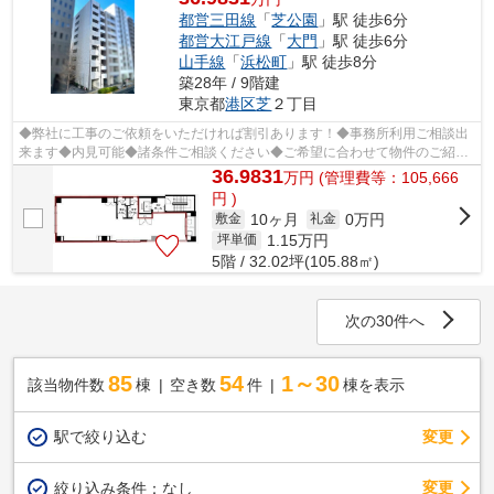
都営三田線
「
芝公園
」駅 徒歩6分
都営大江戸線
「
大門
」駅 徒歩6分
山手線
「
浜松町
」駅 徒歩8分
築28年 / 9階建
東京都
港区
芝
２丁目
◆弊社に工事のご依頼をいただければ割引あります！◆事務所利用ご相談出
来ます◆内見可能◆諸条件ご相談ください◆ご希望に合わせて物件のご紹介
可能です◆業種・ご希望条件等お気軽にお問...
36.9831
万
円
(管理費等：105,666
円 )
10ヶ月
0万円
敷金
礼金
1.15
万円
坪単価
5階 / 32.02坪(105.88㎡)
次の30件へ
85
54
1～30
該当物件数
棟
空き数
件
棟を表示
駅で絞り込む
変更
変更
絞り込み条件：
なし