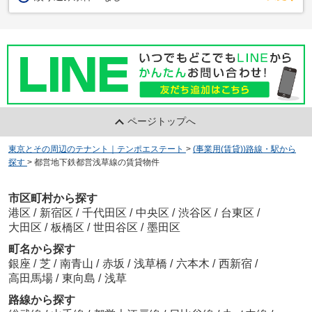
ページトップへ
東京とその周辺のテナント｜テンポエステート
>
(事業用(賃貸))路線・駅から
探す
>
都営地下鉄都営浅草線の賃貸物件
市区町村から探す
港区
/
新宿区
/
千代田区
/
中央区
/
渋谷区
/
台東区
/
大田区
/
板橋区
/
世田谷区
/
墨田区
町名から探す
銀座
/
芝
/
南青山
/
赤坂
/
浅草橋
/
六本木
/
西新宿
/
高田馬場
/
東向島
/
浅草
路線から探す