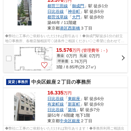
万円
都営三田線
「
御成門
」駅 徒歩1分
日比谷線
「
神谷町
」駅 徒歩5分
都営浅草線
「
大門
」駅 徒歩8分
築46年 / 11階建
東京都
港区
西新橋
３丁目
◆弊社に工事のご依頼をいただければ割引あり！◆御成門駅徒歩1分の好立
地◎事務所、各種店舗相談可◇諸条件ご相談ください◇ご希望に合わせて物
件のご提案が可能です◇お気軽にお問い合わせ...
15.576
万
円
(管理費等：- )
0万円
0万円
敷金
礼金
1.76
万円
坪単価
3階 / 8.85坪(29.27㎡)
中央区銀座２丁目の事務所
賃貸 | 事務所
16.335
万円
日比谷線
「
東銀座
」駅 徒歩6分
有楽町線
「
新富町
」駅 徒歩6分
日比谷線
「
築地
」駅 徒歩7分
築51年 / 6階建 地下1階
東京都
中央区
銀座
２丁目
◆弊社に工事のご依頼をいただければ割引あります！◆事務所利用ご相談出