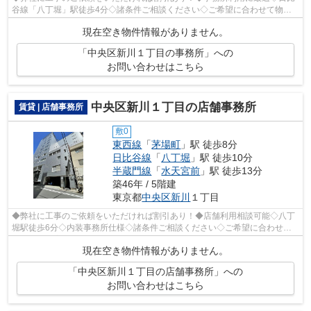
谷線「八丁堀」駅徒歩4分◇諸条件ご相談ください◇ご希望に合わせて物件
のご提案が可能です◇お気軽にお問い合わせく...
現在空き物件情報がありません。
「中央区新川１丁目の事務所」への
お問い合わせはこちら
中央区新川１丁目の店舗事務所
賃貸 | 店舗事務所
敷0
東西線
「
茅場町
」駅 徒歩8分
日比谷線
「
八丁堀
」駅 徒歩10分
半蔵門線
「
水天宮前
」駅 徒歩13分
築46年 / 5階建
東京都
中央区
新川
１丁目
◆弊社に工事のご依頼をいただければ割引あり！◆店舗利用相談可能◇八丁
堀駅徒歩6分◇内装事務所仕様◇諸条件ご相談ください◇ご希望に合わせて
物件のご提案が可能です◇お気軽にお問い合わ...
現在空き物件情報がありません。
「中央区新川１丁目の店舗事務所」への
お問い合わせはこちら