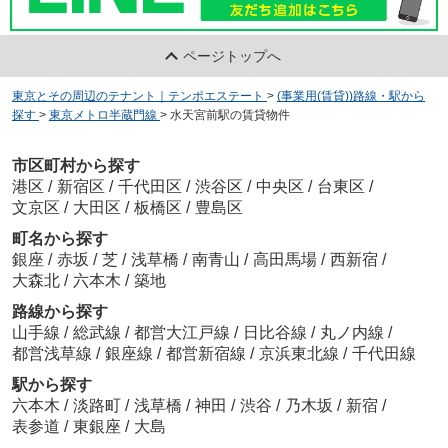
ページトップへ
東京とその周辺のテナント｜テンポエステート
>
(事業用(賃貸))路線・駅から
探す
>
東京メトロ半蔵門線
>
水天宮前駅の賃貸物件
市区町村から探す
港区
/
新宿区
/
千代田区
/
渋谷区
/
中央区
/
台東区
/
文京区
/
大田区
/
板橋区
/
豊島区
町名から探す
銀座
/
赤坂
/
芝
/
浅草橋
/
南青山
/
高田馬場
/
西新宿
/
大森北
/
六本木
/
築地
路線から探す
山手線
/
総武線
/
都営大江戸線
/
日比谷線
/
丸ノ内線
/
都営浅草線
/
銀座線
/
都営新宿線
/
京浜東北線
/
千代田線
駅から探す
六本木
/
淡路町
/
浅草橋
/
神田
/
渋谷
/
乃木坂
/
新宿
/
表参道
/
東銀座
/
大島