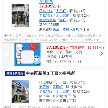
敷0
礼0
37.1052
万円
日比谷線
「
人形町
」駅 徒歩1分
半蔵門線
「
水天宮前
」駅 徒歩2分
都営新宿線
「
浜町
」駅 徒歩8分
築4年 / 9階建
東京都
中央区
日本橋人形町
２丁目
◆弊社に工事のご依頼をいただければ割引あり！◆◇人形町駅徒歩1分◇複
数路線利用可◇セキュリティ完備◇諸条件ご相談ください◇ご希望に合わせ
て物件のご提案が可能です◇お気軽にお問い合わ...
37.1052
万
円
(管理費等：92,763円 )
0万円
0万円
敷金
礼金
1.32
万円
坪単価
3階 / 28.11坪(92.93㎡)
中央区新川１丁目の事務所
賃貸 | 事務所
日比谷線
「
八丁堀
」駅 徒歩4分
東西線
「
茅場町
」駅 徒歩7分
半蔵門線
「
水天宮前
」駅 徒歩15分
築29年 / 10階建 地下1階
東京都
中央区
新川
１丁目
◆弊社に工事のご依頼をいただければ割引あり！◆事務所利用に最適◇日比