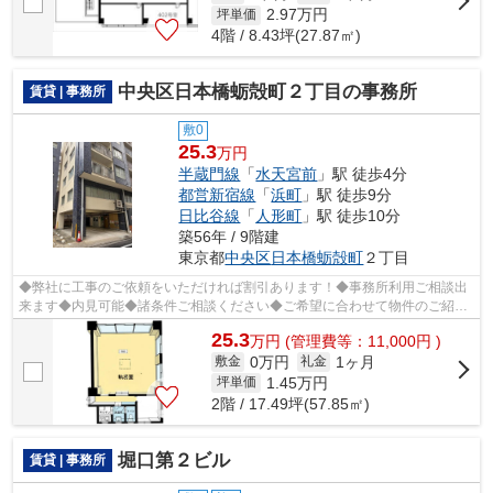
2.97
万円
坪単価
4階 / 8.43坪(27.87㎡)
中央区日本橋蛎殻町２丁目の事務所
賃貸 | 事務所
敷0
25.3
万円
半蔵門線
「
水天宮前
」駅 徒歩4分
都営新宿線
「
浜町
」駅 徒歩9分
日比谷線
「
人形町
」駅 徒歩10分
築56年 / 9階建
東京都
中央区
日本橋蛎殻町
２丁目
◆弊社に工事のご依頼をいただければ割引あります！◆事務所利用ご相談出
来ます◆内見可能◆諸条件ご相談ください◆ご希望に合わせて物件のご紹介
可能です◆業種・ご希望条件等お気軽にお問...
25.3
万
円
(管理費等：11,000円 )
0万円
1ヶ月
敷金
礼金
1.45
万円
坪単価
2階 / 17.49坪(57.85㎡)
堀口第２ビル
賃貸 | 事務所