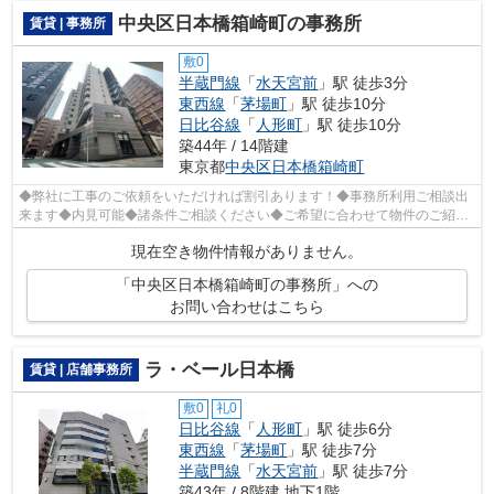
中央区日本橋箱崎町の事務所
賃貸 | 事務所
敷0
半蔵門線
「
水天宮前
」駅 徒歩3分
東西線
「
茅場町
」駅 徒歩10分
日比谷線
「
人形町
」駅 徒歩10分
築44年 / 14階建
東京都
中央区
日本橋箱崎町
◆弊社に工事のご依頼をいただければ割引あります！◆事務所利用ご相談出
来ます◆内見可能◆諸条件ご相談ください◆ご希望に合わせて物件のご紹介
可能です◆業種・ご希望条件等お気軽にお問...
現在空き物件情報がありません。
「中央区日本橋箱崎町の事務所」への
お問い合わせはこちら
ラ・ベール日本橋
賃貸 | 店舗事務所
敷0
礼0
日比谷線
「
人形町
」駅 徒歩6分
東西線
「
茅場町
」駅 徒歩7分
半蔵門線
「
水天宮前
」駅 徒歩7分
築43年 / 8階建 地下1階