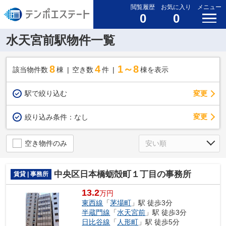
閲覧履歴
お気に入り
メニュー
0
0
水天宮前駅物件一覧
8
4
1～8
該当物件数
棟
空き数
件
棟を表示
駅で絞り込む
変更
変更
絞り込み条件：
なし
空き物件のみ
中央区日本橋蛎殻町１丁目の事務所
賃貸 | 事務所
13.2
万円
東西線
「
茅場町
」駅 徒歩3分
半蔵門線
「
水天宮前
」駅 徒歩3分
日比谷線
「
人形町
」駅 徒歩5分