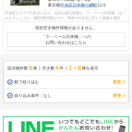
東京都
中央区
日本橋小網町
12-5
中央区エリアでの住まいなら、住み心地も快適な「ラ・ベール日本橋」はい
かがでしょうか。2駅利用可能なので、用途や行き先に応じて経路を選択で
きます。
現在空き物件情報がありません。
「ラ・ベール日本橋」への
お問い合わせはこちら
8
4
1～8
該当物件数
棟
空き数
件
棟を表示
駅で絞り込む
変更
変更
絞り込み条件：
なし