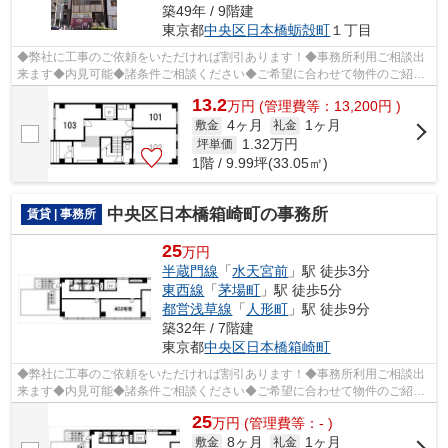
築49年 / 9階建
東京都
中央区
日本橋蛎殻町
１丁目
◆弊社に工事のご依頼をいただければ割引あります！◆事務所利用ご相談出
来ます◆内見可能◆諸条件ご相談ください◆ご希望に合わせて物件のご紹介
可能です◆業種・ご希望条件等お気軽にお問...
13.2
万
円
(管理費等：13,200円 )
4ヶ月
1ヶ月
敷金
礼金
1.32
万円
坪単価
1階 / 9.99坪(33.05㎡)
中央区日本橋箱崎町の事務所
賃貸 | 事務所
25
万円
半蔵門線
「
水天宮前
」駅 徒歩3分
東西線
「
茅場町
」駅 徒歩5分
都営浅草線
「
人形町
」駅 徒歩9分
築32年 / 7階建
東京都
中央区
日本橋箱崎町
◆弊社に工事のご依頼をいただければ割引あります！◆事務所利用ご相談出
来ます◆内見可能◆諸条件ご相談ください◆ご希望に合わせて物件のご紹介
可能です◆業種・ご希望条件等お気軽にお問...
25
万
円
(管理費等：- )
8ヶ月
1ヶ月
敷金
礼金