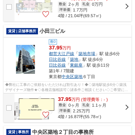
2ヶ月
0万円
敷金
礼金
1.7
万円
坪単価
4階 / 21.04坪(69.57㎡)
小田三ビル
賃貸 | 店舗事務所
敷0
37.95
万円
都営大江戸線
「
築地市場
」駅 徒歩6分
日比谷線
「
築地
」駅 徒歩6分
日比谷線
「
東銀座
」駅 徒歩11分
築1年 / 7階建
東京都
中央区
築地
６丁目
◆弊社に工事のご依頼をいただければ割引あり！◆◇築地駅徒歩6分◇築浅
デザイナーズ物件★◇各種店舗相談可◇諸条件ご相談ください◇ご希望に合
わせて物件のご提案が可能です◇お気軽にお問い...
37.95
万
円
(管理費等：- )
0ヶ月
1.1ヶ月
敷金
礼金
2.25
万円
坪単価
4階 / 16.87坪(55.78㎡)
中央区築地２丁目の事務所
賃貸 | 事務所