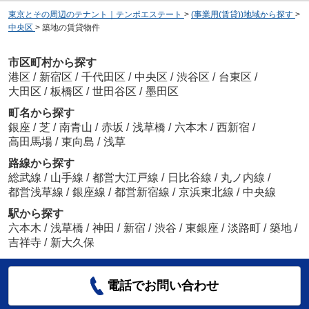
東京とその周辺のテナント｜テンポエステート
>
(事業用(賃貸))地域から探す
>
中央区
>
築地の賃貸物件
市区町村から探す
港区
/
新宿区
/
千代田区
/
中央区
/
渋谷区
/
台東区
/
大田区
/
板橋区
/
世田谷区
/
墨田区
町名から探す
銀座
/
芝
/
南青山
/
赤坂
/
浅草橋
/
六本木
/
西新宿
/
高田馬場
/
東向島
/
浅草
路線から探す
総武線
/
山手線
/
都営大江戸線
/
日比谷線
/
丸ノ内線
/
都営浅草線
/
銀座線
/
都営新宿線
/
京浜東北線
/
中央線
駅から探す
六本木
/
浅草橋
/
神田
/
新宿
/
渋谷
/
東銀座
/
淡路町
/
築地
/
吉祥寺
/
新大久保
電話でお問い合わせ