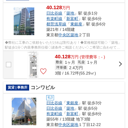
40.128
万円
日比谷線
「
築地
」駅 徒歩1分
有楽町線
「
新富町
」駅 徒歩6分
都営浅草線
「
東銀座
」駅 徒歩6分
築21年 / 14階建
東京都
中央区
築地
２丁目
◆弊社に工事のご依頼をいただければ割引あり！◆業種相談可能◇「築地」
駅徒歩1分◇内装事務所仕様◇諸条件ご相談ください◇ご希望に合わせて物
件のご提案が可能です◇お気軽にお問い合わせ...
40.128
万
円
(管理費等：- )
1ヶ月
1ヶ月
敷金
礼金
2.4
万円
坪単価
3階 / 16.72坪(55.29㎡)
コンワビル
賃貸 | 事務所
礼0
日比谷線
「
東銀座
」駅 徒歩3分
日比谷線
「
築地
」駅 徒歩5分
有楽町線
「
新富町
」駅 徒歩8分
築55年 / 13階建 地下3階
東京都
中央区
築地
１丁目12-22