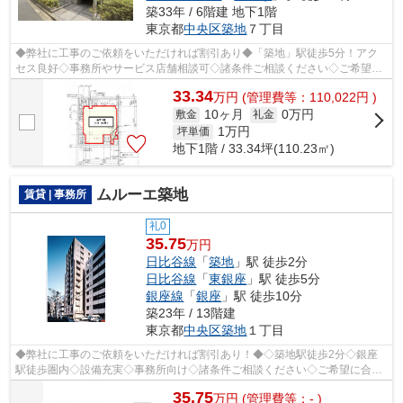
築33年 / 6階建 地下1階
東京都
中央区
築地
７丁目
◆弊社に工事のご依頼をいただければ割引あり◆「築地」駅徒歩5分！アク
セス良好◇事務所やサービス店舗相談可◇諸条件ご相談ください◇ご希望に
合わせて物件のご提案が可能です◇お気軽にお...
33.34
万
円
(管理費等：110,022円 )
10ヶ月
0万円
敷金
礼金
1
万円
坪単価
地下1階 / 33.34坪(110.23㎡)
ムルーエ築地
賃貸 | 事務所
礼0
35.75
万円
日比谷線
「
築地
」駅 徒歩2分
日比谷線
「
東銀座
」駅 徒歩5分
銀座線
「
銀座
」駅 徒歩10分
築23年 / 13階建
東京都
中央区
築地
１丁目
◆弊社に工事のご依頼をいただければ割引あり！◆◇築地駅徒歩2分◇銀座
駅徒歩圏内◇設備充実◇事務所向け◇諸条件ご相談ください◇ご希望に合わ
せて物件のご提案が可能です◇お気軽にお問い合...
35.75
万
円
(管理費等：- )