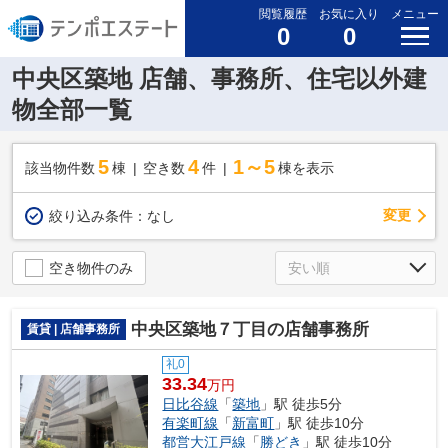
閲覧履歴
お気に入り
メニュー
0
0
中央区築地 店舗、事務所、住宅以外建
物全部一覧
5
4
1～5
該当物件数
棟
空き数
件
棟を表示
変更
絞り込み条件：
なし
空き物件のみ
中央区築地７丁目の店舗事務所
賃貸 | 店舗事務所
礼0
33.34
万円
日比谷線
「
築地
」駅 徒歩5分
有楽町線
「
新富町
」駅 徒歩10分
都営大江戸線
「
勝どき
」駅 徒歩10分