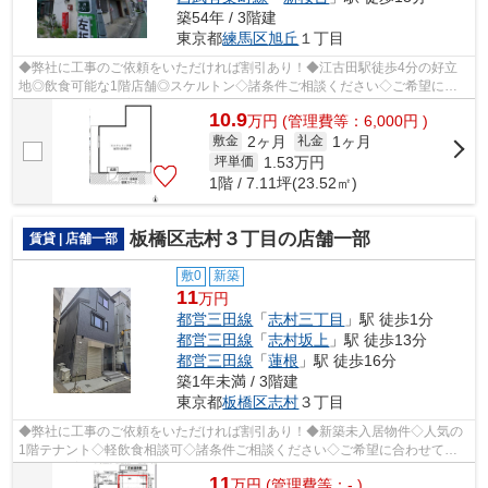
築54年 / 3階建
東京都
練馬区
旭丘
１丁目
◆弊社に工事のご依頼をいただければ割引あり！◆江古田駅徒歩4分の好立
地◎飲食可能な1階店舗◎スケルトン◇諸条件ご相談ください◇ご希望に合
わせて物件のご提案が可能です◇お気軽にお問い...
10.9
万
円
(管理費等：6,000円 )
2ヶ月
1ヶ月
敷金
礼金
1.53
万円
坪単価
1階 / 7.11坪(23.52㎡)
板橋区志村３丁目の店舗一部
賃貸 | 店舗一部
敷0
新築
11
万円
都営三田線
「
志村三丁目
」駅 徒歩1分
都営三田線
「
志村坂上
」駅 徒歩13分
都営三田線
「
蓮根
」駅 徒歩16分
築1年未満 / 3階建
東京都
板橋区
志村
３丁目
◆弊社に工事のご依頼をいただければ割引あり！◆新築未入居物件◇人気の
1階テナント◇軽飲食相談可◇諸条件ご相談ください◇ご希望に合わせて物
件のご提案が可能です◇お気軽にお問い合わせ...
11
万
円
(管理費等：- )