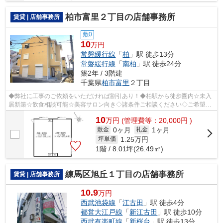
柏市富里２丁目の店舗事務所
賃貸 | 店舗事務所
敷0
10
万円
常磐緩行線
「
柏
」駅 徒歩13分
常磐緩行線
「
南柏
」駅 徒歩24分
築2年 / 3階建
千葉県
柏市
富里
２丁目
◆弊社に工事のご依頼をいただければ割引あり！◆柏駅から徒歩圏内☆未入
居新築☆飲食相談可能☆美容サロン向き◇諸条件ご相談ください◇ご希望に
合わせて物件のご提案が可能です◇お気軽にお...
10
万
円
(管理費等：20,000円 )
0ヶ月
1ヶ月
敷金
礼金
1.25
万円
坪単価
1階 / 8.01坪(26.49㎡)
練馬区旭丘１丁目の店舗事務所
賃貸 | 店舗事務所
10.9
万円
西武池袋線
「
江古田
」駅 徒歩4分
都営大江戸線
「
新江古田
」駅 徒歩10分
西武有楽町線
「
新桜台
」駅 徒歩13分