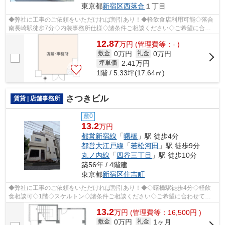
東京都
新宿区
西落合
１丁目
◆弊社に工事のご依頼をいただければ割引あり！◆軽飲食店利用可能◇落合
南長崎駅徒歩7分◇内装事務所仕様◇諸条件ご相談ください◇ご希望に合わ
せて物件のご提案が可能です◇お気軽にお問い...
12.87
万
円
(管理費等：- )
0万円
0万円
敷金
礼金
2.41
万円
坪単価
1階 / 5.33坪(17.64㎡)
さつきビル
賃貸 | 店舗事務所
敷0
13.2
万円
都営新宿線
「
曙橋
」駅 徒歩4分
都営大江戸線
「
若松河田
」駅 徒歩9分
丸ノ内線
「
四谷三丁目
」駅 徒歩10分
築56年 / 4階建
東京都
新宿区
住吉町
◆弊社に工事のご依頼をいただければ割引あり！◆◇曙橋駅徒歩4分◇軽飲
食相談可◇1階◇スケルトン◇諸条件ご相談ください◇ご希望に合わせて物
件のご提案が可能です◇お気軽にお問い合わせくだ...
13.2
万
円
(管理費等：16,500円 )
0万円
1ヶ月
敷金
礼金