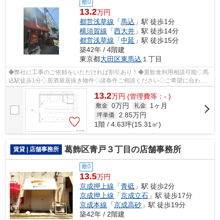
敷0
13.2
万円
都営浅草線
「
馬込
」駅 徒歩1分
横須賀線
「
西大井
」駅 徒歩14分
都営浅草線
「
中延
」駅 徒歩15分
築42年 / 4階建
東京都
大田区
東馬込
１丁目
◆弊社に工事のご依頼をいただければ割引あり！◆重飲食利用相談可能◇馬
込駅徒歩1分◇居酒屋居抜き物件◇諸条件ご相談ください◇ご希望に合わせ
て物件のご提案が可能です◇お気軽にお問い合...
13.2
万
円
(管理費等：- )
0万円
1ヶ月
敷金
礼金
2.85
万円
坪単価
1階 / 4.63坪(15.31㎡)
葛飾区青戸３丁目の店舗事務所
賃貸 | 店舗事務所
敷0
13.5
万円
京成押上線
「
青砥
」駅 徒歩2分
京成押上線
「
京成立石
」駅 徒歩17分
京成本線
「
京成高砂
」駅 徒歩19分
築42年 / 2階建