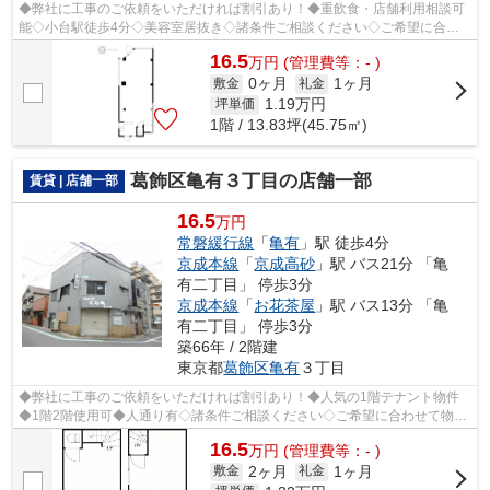
◆弊社に工事のご依頼をいただければ割引あり！◆重飲食・店舗利用相談可
能◇小台駅徒歩4分◇美容室居抜き◇諸条件ご相談ください◇ご希望に合わ
せて物件のご提案が可能です◇お気軽にお問い...
16.5
万
円
(管理費等：- )
0ヶ月
1ヶ月
敷金
礼金
1.19
万円
坪単価
1階 / 13.83坪(45.75㎡)
葛飾区亀有３丁目の店舗一部
賃貸 | 店舗一部
16.5
万円
常磐緩行線
「
亀有
」駅 徒歩4分
京成本線
「
京成高砂
」駅 バス21分 「亀
有二丁目」 停歩3分
京成本線
「
お花茶屋
」駅 バス13分 「亀
有二丁目」 停歩3分
築66年 / 2階建
東京都
葛飾区
亀有
３丁目
◆弊社に工事のご依頼をいただければ割引あり！◆人気の1階テナント物件
◆1階2階使用可◆人通り有◇諸条件ご相談ください◇ご希望に合わせて物件
のご提案が可能です◇お気軽にお問い合わせく...
16.5
万
円
(管理費等：- )
2ヶ月
1ヶ月
敷金
礼金