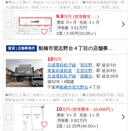
◆弊社に工事のご依頼をいただければ割引あり！◆軽飲食店舗相談可能◇西
小山駅徒歩2分◇内装スケルトン◇諸条件ご相談ください◇ご希望に合わせ
て物件のご提案が可能です◇お気軽にお問い合...
9.9
万
円
(管理費等：- )
0ヶ月
1ヶ月
敷金
礼金
3.61
万円
坪単価
1階 / 3.05坪(10.09㎡)
船橋市習志野台４丁目の店舗事務所
賃貸 | 店舗事務所
10
万円
京成電鉄松戸線
「
習志野
」駅 徒歩3分
東葉高速鉄道
「
北習志野
」駅 徒歩9分
京成電鉄松戸線
「
薬園台
」駅 徒歩16分
築52年 / 4階建
千葉県
船橋市
習志野台
４丁目
◆弊社に工事のご依頼をいただければ割引あり！◆店舗利用相談可能◇習志
野駅徒歩3分◇内装スケルトン物件◇諸条件ご相談ください◇ご希望に合わ
せて物件のご提案が可能です◇お気軽にお問い...
10
万
円
(管理費等：10,000円 )
3ヶ月
1ヶ月
敷金
礼金
0.82
万円
坪単価
1階 / 12.25坪(40.50㎡)