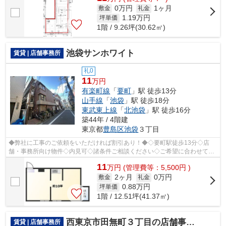
0万円
1ヶ月
敷金
礼金
1.19
万円
坪単価
1階 / 9.26坪(30.62㎡)
池袋サンホワイト
賃貸 | 店舗事務所
礼0
11
万円
有楽町線
「
要町
」駅 徒歩13分
山手線
「
池袋
」駅 徒歩18分
東武東上線
「
北池袋
」駅 徒歩16分
築44年 / 4階建
東京都
豊島区
池袋
３丁目
◆弊社に工事のご依頼をいただければ割引あり！◆◇要町駅徒歩13分◇店
舗・事務所向け物件◇内見可◇諸条件ご相談ください◇ご希望に合わせて物
件のご提案が可能です◇お気軽にお問い合わせく...
11
万
円
(管理費等：5,500円 )
2ヶ月
0万円
敷金
礼金
0.88
万円
坪単価
1階 / 12.51坪(41.37㎡)
西東京市田無町３丁目の店舗事務所
賃貸 | 店舗事務所