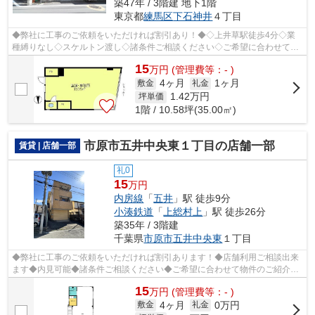
築47年 / 3階建 地下1階
東京都
練馬区
下石神井
４丁目
◆弊社に工事のご依頼をいただければ割引あり！◆◇上井草駅徒歩4分◇業
種縛りなし◇スケルトン渡し◇諸条件ご相談ください◇ご希望に合わせて物
件のご提案が可能です◇お気軽にお問い合わせく...
15
万
円
(管理費等：- )
4ヶ月
1ヶ月
敷金
礼金
1.42
万円
坪単価
1階 / 10.58坪(35.00㎡)
市原市五井中央東１丁目の店舗一部
賃貸 | 店舗一部
礼0
15
万円
内房線
「
五井
」駅 徒歩9分
小湊鉄道
「
上総村上
」駅 徒歩26分
築35年 / 3階建
千葉県
市原市
五井中央東
１丁目
◆弊社に工事のご依頼をいただければ割引あります！◆店舗利用ご相談出来
ます◆内見可能◆諸条件ご相談ください◆ご希望に合わせて物件のご紹介可
能です◆業種・ご希望条件等お気軽にお問い...
15
万
円
(管理費等：- )
4ヶ月
0万円
敷金
礼金