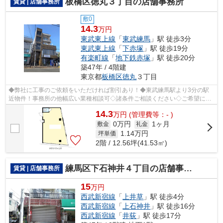
板橋区徳丸３丁目の店舗事務所
賃貸 | 店舗事務所
敷0
14.3
万円
東武東上線
「
東武練馬
」駅 徒歩3分
東武東上線
「
下赤塚
」駅 徒歩19分
有楽町線
「
地下鉄赤塚
」駅 徒歩20分
築47年 / 4階建
東京都
板橋区
徳丸
３丁目
◆弊社に工事のご依頼をいただければ割引あり！◆東武練馬駅より3分の駅
近物件！事務所の他幅広い業種相談可◇諸条件ご相談ください◇ご希望に合
わせて物件のご提案が可能です◇お気軽にお...
14.3
万
円
(管理費等：- )
0万円
1ヶ月
敷金
礼金
1.14
万円
坪単価
2階 / 12.56坪(41.53㎡)
練馬区下石神井４丁目の店舗事務所
賃貸 | 店舗事務所
15
万円
西武新宿線
「
上井草
」駅 徒歩4分
西武新宿線
「
上石神井
」駅 徒歩16分
西武新宿線
「
井荻
」駅 徒歩17分