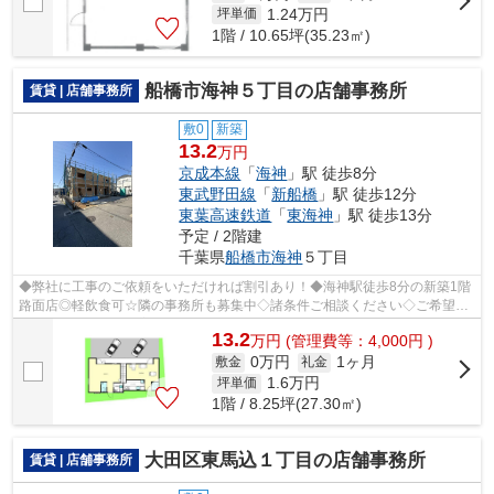
1.24
万円
坪単価
1階 / 10.65坪(35.23㎡)
船橋市海神５丁目の店舗事務所
賃貸 | 店舗事務所
敷0
新築
13.2
万円
京成本線
「
海神
」駅 徒歩8分
東武野田線
「
新船橋
」駅 徒歩12分
東葉高速鉄道
「
東海神
」駅 徒歩13分
予定 / 2階建
千葉県
船橋市
海神
５丁目
◆弊社に工事のご依頼をいただければ割引あり！◆海神駅徒歩8分の新築1階
路面店◎軽飲食可☆隣の事務所も募集中◇諸条件ご相談ください◇ご希望に
合わせて物件のご提案が可能です◇お気軽にお...
13.2
万
円
(管理費等：4,000円 )
0万円
1ヶ月
敷金
礼金
1.6
万円
坪単価
1階 / 8.25坪(27.30㎡)
大田区東馬込１丁目の店舗事務所
賃貸 | 店舗事務所