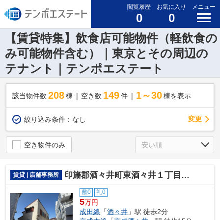
閲覧履歴
お気に入り
メニュー
0
0
【賃貸特集】飲食店可能物件（軽飲食の
み可能物件含む）｜東京とその周辺の
テナント｜テンポエステート
208
149
1～30
該当物件数
棟
空き数
件
棟を表示
変更
絞り込み条件：
なし
空き物件のみ
印旛郡酒々井町東酒々井１丁目の店舗事務所
賃貸 | 店舗事務所
敷0
礼0
5
万円
成田線
「
酒々井
」駅 徒歩2分