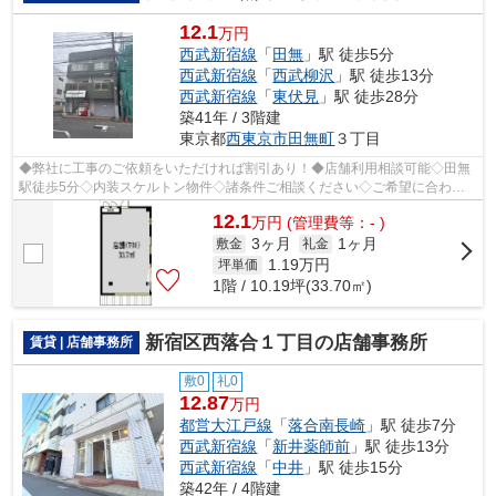
12.1
万円
西武新宿線
「
田無
」駅 徒歩5分
西武新宿線
「
西武柳沢
」駅 徒歩13分
西武新宿線
「
東伏見
」駅 徒歩28分
築41年 / 3階建
東京都
西東京市
田無町
３丁目
◆弊社に工事のご依頼をいただければ割引あり！◆店舗利用相談可能◇田無
駅徒歩5分◇内装スケルトン物件◇諸条件ご相談ください◇ご希望に合わせ
て物件のご提案が可能です◇お気軽にお問い合...
12.1
万
円
(管理費等：- )
3ヶ月
1ヶ月
敷金
礼金
1.19
万円
坪単価
1階 / 10.19坪(33.70㎡)
新宿区西落合１丁目の店舗事務所
賃貸 | 店舗事務所
敷0
礼0
12.87
万円
都営大江戸線
「
落合南長崎
」駅 徒歩7分
西武新宿線
「
新井薬師前
」駅 徒歩13分
西武新宿線
「
中井
」駅 徒歩15分
築42年 / 4階建