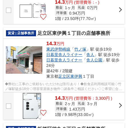
14.3
万
円
(管理費等：- )
1ヶ月
0万円
敷金
礼金
0.94
万円
坪単価
1階 / 23.50坪(77.70㎡)
足立区東伊興１丁目の店舗事務所
賃貸 | 店舗事務所
14.3
万円
東武伊勢崎線
「
竹ノ塚
」駅 徒歩19分
日暮里舎人ライナー
「
舎人
」駅 徒歩19分
日暮里舎人ライナー
「
舎人公園
」駅 徒歩
24分
築42年 / 2階建
東京都
足立区
東伊興
１丁目
◆弊社に工事のご依頼をいただければ割引あり！◆飲食店利用相談可能◇竹
ノ塚駅徒歩18分◇理容室居抜き物件◇諸条件ご相談ください◇ご希望に合わ
せて物件のご提案が可能です◇お気軽にお問い...
14.3
万
円
(管理費等：3,300円 )
2ヶ月
3ヶ月
敷金
礼金
1.43
万円
坪単価
1階 / 9.98坪(33.00㎡)