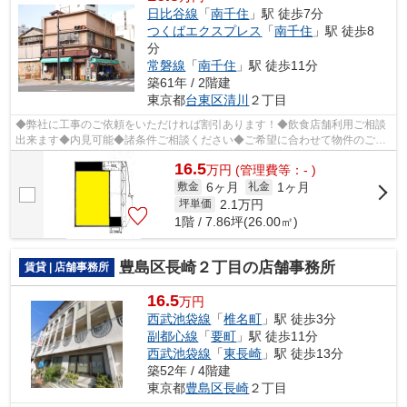
日比谷線
「
南千住
」駅 徒歩7分
つくばエクスプレス
「
南千住
」駅 徒歩8
分
常磐線
「
南千住
」駅 徒歩11分
築61年 / 2階建
東京都
台東区
清川
２丁目
◆弊社に工事のご依頼をいただければ割引あります！◆飲食店舗利用ご相談
出来ます◆内見可能◆諸条件ご相談ください◆ご希望に合わせて物件のご紹
介可能です◆業種・ご希望条件等お気軽にお...
16.5
万
円
(管理費等：- )
6ヶ月
1ヶ月
敷金
礼金
2.1
万円
坪単価
1階 / 7.86坪(26.00㎡)
豊島区長崎２丁目の店舗事務所
賃貸 | 店舗事務所
16.5
万円
西武池袋線
「
椎名町
」駅 徒歩3分
副都心線
「
要町
」駅 徒歩11分
西武池袋線
「
東長崎
」駅 徒歩13分
築52年 / 4階建
東京都
豊島区
長崎
２丁目