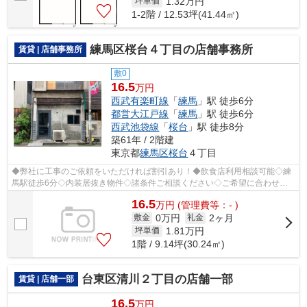
1.32
万円
坪単価
1-2階 / 12.53坪(41.44㎡)
練馬区桜台４丁目の店舗事務所
賃貸 | 店舗事務所
敷0
16.5
万円
西武有楽町線
「
練馬
」駅 徒歩6分
都営大江戸線
「
練馬
」駅 徒歩6分
西武池袋線
「
桜台
」駅 徒歩8分
築61年 / 2階建
東京都
練馬区
桜台
４丁目
◆弊社に工事のご依頼をいただければ割引あり！◆飲食店利用相談可能◇練
馬駅徒歩6分◇内装居抜き物件◇諸条件ご相談ください◇ご希望に合わせて
物件のご提案が可能です◇お気軽にお問い合わ...
16.5
万
円
(管理費等：- )
0万円
2ヶ月
敷金
礼金
1.81
万円
坪単価
1階 / 9.14坪(30.24㎡)
台東区清川２丁目の店舗一部
賃貸 | 店舗一部
16.5
万円