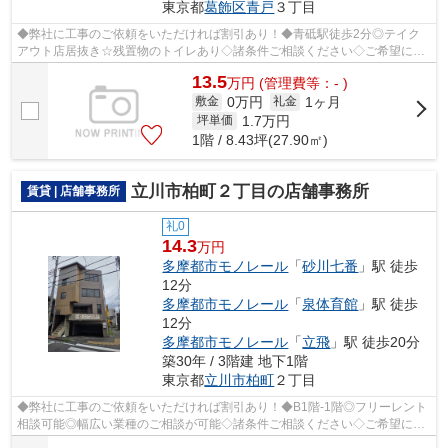
東京都
葛飾区
青戸
３丁目
◆弊社に工事のご依頼をいただければ割引あり！◆青砥駅徒歩2分◎テイク
アウト店居抜き☆残置物のトイレあり◇諸条件ご相談ください◇ご希望に合
わせて物件のご提案が可能です◇お気軽にお問...
13.5
万
円
(管理費等：- )
0万円
1ヶ月
敷金
礼金
1.7
万円
坪単価
1階 / 8.43坪(27.90㎡)
立川市柏町２丁目の店舗事務所
賃貸 | 店舗事務所
礼0
14.3
万円
多摩都市モノレール
「
砂川七番
」駅 徒歩
12分
多摩都市モノレール
「
泉体育館
」駅 徒歩
12分
多摩都市モノレール
「
立飛
」駅 徒歩20分
築30年 / 3階建 地下1階
東京都
立川市
柏町
２丁目
◆弊社に工事のご依頼をいただければ割引あり！◆B1階-1階◎フリーレント
相談可能◎幅広い業種のご相談が可能◇諸条件ご相談ください◇ご希望に合
わせて物件のご提案が可能です◇お気軽にお問...