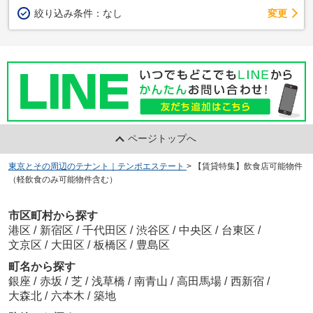
変更
絞り込み条件：
なし
ページトップへ
東京とその周辺のテナント｜テンポエステート
>
【賃貸特集】飲食店可能物件
（軽飲食のみ可能物件含む）
市区町村から探す
港区
/
新宿区
/
千代田区
/
渋谷区
/
中央区
/
台東区
/
文京区
/
大田区
/
板橋区
/
豊島区
町名から探す
銀座
/
赤坂
/
芝
/
浅草橋
/
南青山
/
高田馬場
/
西新宿
/
大森北
/
六本木
/
築地