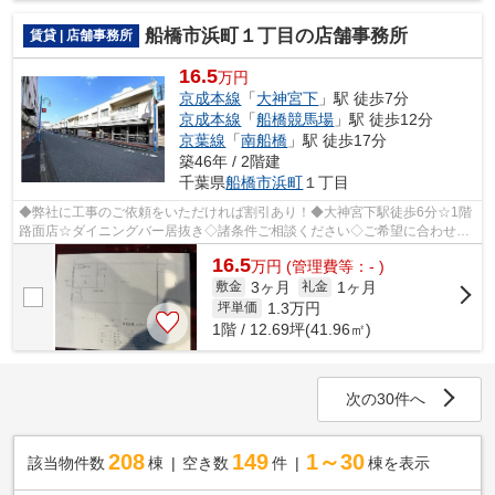
船橋市浜町１丁目の店舗事務所
賃貸 | 店舗事務所
16.5
万円
京成本線
「
大神宮下
」駅 徒歩7分
京成本線
「
船橋競馬場
」駅 徒歩12分
京葉線
「
南船橋
」駅 徒歩17分
築46年 / 2階建
千葉県
船橋市
浜町
１丁目
◆弊社に工事のご依頼をいただければ割引あり！◆大神宮下駅徒歩6分☆1階
路面店☆ダイニングバー居抜き◇諸条件ご相談ください◇ご希望に合わせて
物件のご提案が可能です◇お気軽にお問い合わ...
16.5
万
円
(管理費等：- )
3ヶ月
1ヶ月
敷金
礼金
1.3
万円
坪単価
1階 / 12.69坪(41.96㎡)
次の30件へ
208
149
1～30
該当物件数
棟
空き数
件
棟を表示