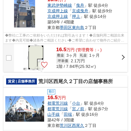
東武伊勢崎線
「
曳舟
」駅 徒歩4分
京成押上線
「
京成曳舟
」駅 徒歩9分
京成押上線
「
押上
」駅 徒歩14分
築58年 / 4階建
東京都
墨田区
東向島
２丁目
◆弊社に工事のご依頼をいただければ割引あります！◆店舗利用ご相談出来
ます◆内見可能◆諸条件ご相談ください◆ご希望に合わせて物件のご紹介可
能です◆業種・ご希望条件等お気軽にお問い...
16.5
万
円
(管理費等：- )
3ヶ月
1ヶ月
敷金
礼金
2.1
万円
坪単価
1階 / 7.84坪(25.92㎡)
荒川区西尾久２丁目の店舗事務所
賃貸 | 店舗事務所
敷0
16.5
万円
都電荒川線
「
小台
」駅 徒歩4分
都電荒川線
「
宮ノ前
」駅 徒歩7分
山手線
「
田端
」駅 徒歩16分
築42年 / 3階建
東京都
荒川区
西尾久
２丁目