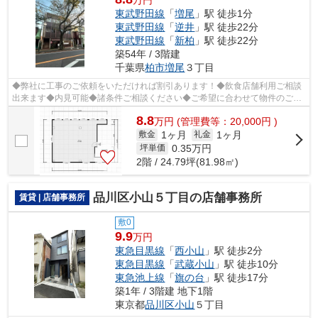
東武野田線
「
増尾
」駅 徒歩1分
東武野田線
「
逆井
」駅 徒歩22分
東武野田線
「
新柏
」駅 徒歩22分
築54年 / 3階建
千葉県
柏市
増尾
３丁目
◆弊社に工事のご依頼をいただければ割引あります！◆飲食店舗利用ご相談
出来ます◆内見可能◆諸条件ご相談ください◆ご希望に合わせて物件のご紹
介可能です◆業種・ご希望条件等お気軽にお...
8.8
万
円
(管理費等：20,000円 )
1ヶ月
1ヶ月
敷金
礼金
0.35
万円
坪単価
2階 / 24.79坪(81.98㎡)
品川区小山５丁目の店舗事務所
賃貸 | 店舗事務所
敷0
9.9
万円
東急目黒線
「
西小山
」駅 徒歩2分
東急目黒線
「
武蔵小山
」駅 徒歩10分
東急池上線
「
旗の台
」駅 徒歩17分
築1年 / 3階建 地下1階
東京都
品川区
小山
５丁目