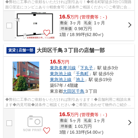
◆弊社に工事のご依頼をいただければ割引あり！◆椎名町駅徒歩3分◎1階路
面◎至近にコンビニあり☆軽飲食可◇諸条件ご相談ください◇ご希望に合わ
せて物件のご提案が可能です◇お気軽にお問い...
16.5
万
円
(管理費等：- )
3ヶ月
1ヶ月
敷金
礼金
0.98
万円
坪単価
1階 / 18.99坪(62.80㎡)
大田区千鳥３丁目の店舗一部
賃貸 | 店舗一部
16.5
万円
東急多摩川線
「
下丸子
」駅 徒歩3分
東急池上線
「
千鳥町
」駅 徒歩5分
東急池上線
「
池上
」駅 徒歩19分
築57年 / 4階建
東京都
大田区
千鳥
３丁目
◆弊社に工事のご依頼をいただければ割引あります！◆店舗利用ご相談出来
ます◆内見可能◆諸条件ご相談ください◆ご希望に合わせて物件のご紹介可
能です◆業種・ご希望条件等お気軽にお問い...
16.5
万
円
(管理費等：- )
5ヶ月
1ヶ月
敷金
礼金
1.01
万円
坪単価
3階 / 16.33坪(54.00㎡)