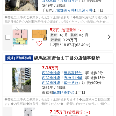
京成本線
「
京成酒々井
」駅 徒歩15分
築49年 / 2階建
千葉県
印旛郡酒々井町
東酒々井
１丁目
◆弊社に工事のご依頼をいただければ割引あり！◆店舗利用相談可能◇酒々
井駅徒歩2分◇内装事務所仕様◇諸条件ご相談ください◇ご希望に合わせて
物件のご提案が可能です◇お気軽にお問い合わ...
5
万
円
(管理費等：- )
0ヶ月
0ヶ月
敷金
礼金
0.28
万円
坪単価
1-2階 / 18.87坪(62.40㎡)
練馬区高野台１丁目の店舗事務所
賃貸 | 店舗事務所
7.15
万円
西武池袋線
「
練馬高野台
」駅 徒歩2分
西武池袋線
「
石神井公園
」駅 徒歩13分
西武池袋線
「
富士見台
」駅 徒歩20分
築51年 / 4階建
東京都
練馬区
高野台
１丁目
◆弊社に工事のご依頼をいただければ割引あります！◆店舗利用ご相談出来
ます◆内見可能◆諸条件ご相談ください◆ご希望に合わせて物件のご紹介可
能です◆業種・ご希望条件等お気軽にお問い...
7.15
万
円
(管理費等：- )