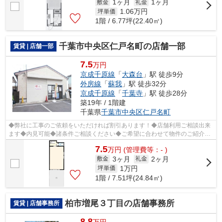
1ヶ月
1ヶ月
敷金
礼金
1.06
万円
坪単価
1階 / 6.77坪(22.40㎡)
千葉市中央区仁戸名町の店舗一部
賃貸 | 店舗一部
7.5
万円
京成千原線
「
大森台
」駅 徒歩9分
外房線
「
蘇我
」駅 徒歩32分
京成千原線
「
千葉寺
」駅 徒歩28分
築19年 / 1階建
千葉県
千葉市中央区
仁戸名町
◆弊社に工事のご依頼をいただければ割引あります！◆店舗利用ご相談出来
ます◆内見可能◆諸条件ご相談ください◆ご希望に合わせて物件のご紹介可
能です◆業種・ご希望条件等お気軽にお問い...
7.5
万
円
(管理費等：- )
3ヶ月
2ヶ月
敷金
礼金
1
万円
坪単価
1階 / 7.51坪(24.84㎡)
柏市増尾３丁目の店舗事務所
賃貸 | 店舗事務所
8.8
万円