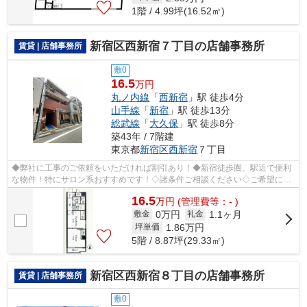
1階 / 4.99坪(16.52㎡)
新宿区西新宿７丁目の店舗事務所
賃貸 | 店舗事務所
敷0
16.5
万円
丸ノ内線
「
西新宿
」駅 徒歩4分
山手線
「
新宿
」駅 徒歩13分
総武線
「
大久保
」駅 徒歩8分
築43年 / 7階建
東京都
新宿区
西新宿
７丁目
◆弊社に工事のご依頼をいただければ割引あり！◆新宿徒歩圏、駅近で便利
な物件！特にサロン系おすすめです！◇諸条件ご相談ください◇ご希望に合
わせて物件のご提案が可能です◇お気軽にお...
16.5
万
円
(管理費等：- )
0万円
1.1ヶ月
敷金
礼金
1.86
万円
坪単価
5階 / 8.87坪(29.33㎡)
新宿区西新宿８丁目の店舗事務所
賃貸 | 店舗事務所
敷0