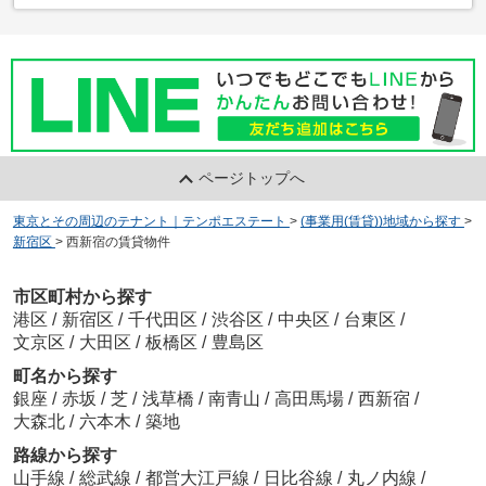
ページトップへ
東京とその周辺のテナント｜テンポエステート
>
(事業用(賃貸))地域から探す
>
新宿区
>
西新宿の賃貸物件
市区町村から探す
港区
/
新宿区
/
千代田区
/
渋谷区
/
中央区
/
台東区
/
文京区
/
大田区
/
板橋区
/
豊島区
町名から探す
銀座
/
赤坂
/
芝
/
浅草橋
/
南青山
/
高田馬場
/
西新宿
/
大森北
/
六本木
/
築地
路線から探す
山手線
/
総武線
/
都営大江戸線
/
日比谷線
/
丸ノ内線
/