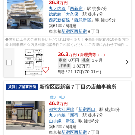
36.3
万円
丸ノ内線
「
西新宿
」駅 徒歩7分
総武線
「
大久保
」駅 徒歩7分
西武新宿線
「
西武新宿
」駅 徒歩9分
築61年 / 5階建
東京都
新宿区
西新宿
８丁目
◆弊社に工事のご依頼をいただければ割引あり！◆西新宿駅徒歩10分圏内◎
最上階事務所☆内見可能◇諸条件ご相談ください◇ご希望に合わせて物件の
ご提案が可能です◇お気軽にお問い合わせくだ...
36.3
万
円
(管理費等：- )
0万円
1ヶ月
敷金
礼金
1.82
万円
坪単価
5階 / 21.17坪(70.01㎡)
新宿区西新宿７丁目の店舗事務所
賃貸 | 店舗事務所
敷0
礼0
46.2
万円
都営大江戸線
「
新宿西口
」駅 徒歩3分
丸ノ内線
「
新宿
」駅 徒歩7分
山手線
「
新宿
」駅 徒歩8分
築52年 / 5階建
東京都
新宿区
西新宿
７丁目