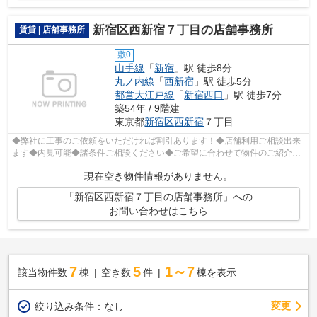
新宿区西新宿７丁目の店舗事務所
賃貸 | 店舗事務所
敷0
山手線
「
新宿
」駅 徒歩8分
丸ノ内線
「
西新宿
」駅 徒歩5分
都営大江戸線
「
新宿西口
」駅 徒歩7分
築54年 / 9階建
東京都
新宿区
西新宿
７丁目
◆弊社に工事のご依頼をいただければ割引あります！◆店舗利用ご相談出来
ます◆内見可能◆諸条件ご相談ください◆ご希望に合わせて物件のご紹介可
能です◆業種・ご希望条件等お気軽にお問い...
現在空き物件情報がありません。
「新宿区西新宿７丁目の店舗事務所」への
お問い合わせはこちら
7
5
1～7
該当物件数
棟
空き数
件
棟を表示
変更
絞り込み条件：
なし