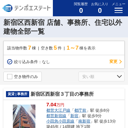
閲覧履歴
お気に入り
メニュー
0
0
新宿区西新宿 店舗、事務所、住宅以外
建物全部一覧
7
5
1～7
該当物件数
棟
空き数
件
棟を表示
変更
絞り込み条件：
なし
空き物件のみ
新宿区西新宿３丁目の事務所
賃貸 | 事務所
7.04
万円
都営大江戸線
「
都庁前
」駅 徒歩8分
都営新宿線
「
新宿
」駅 徒歩9分
小田急小田原線
「
南新宿
」駅 徒歩13分
築45年 / 14階建 地下1階