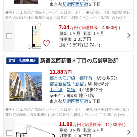
東京都
新宿区
西新宿
３丁目
◆弊社に工事のご依頼をいただければ割引あり！◆新宿駅、都庁前駅徒歩10
分圏内の好立地◎事務所向き◇諸条件ご相談ください◇ご希望に合わせて物
件のご提案が可能です◇お気軽にお問い合わ...
7.04
万
円
(管理費等：4,950円 )
1ヶ月
1ヶ月
敷金
礼金
1.83
万円
坪単価
1階 / 3.85坪(12.74㎡)
新宿区西新宿３丁目の店舗事務所
賃貸 | 店舗事務所
11.88
万円
都営大江戸線
「
都庁前
」駅 徒歩5分
都営新宿線
「
新宿
」駅 徒歩8分
山手線
「
新宿
」駅 徒歩12分
築40年 / 9階建 地下1階
東京都
新宿区
西新宿
３丁目
◆弊社に工事のご依頼をいただければ割引あり！◆店舗利用相談可能◇都庁
前駅徒歩5分◇内装事務所仕様◇諸条件ご相談ください◇ご希望に合わせて
物件のご提案が可能です◇お気軽にお問い合わ...
11.88
万
円
(管理費等：11,000円 )
8ヶ月
2ヶ月
敷金
礼金
2.38
万円
坪単価