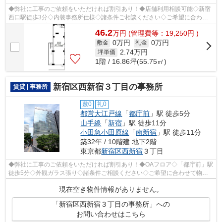
◆弊社に工事のご依頼をいただければ割引あり！◆店舗利用相談可能◇新宿
⻄⼝駅徒歩3分◇内装事務所仕様◇諸条件ご相談ください◇ご希望に合わせ
て物件のご提案が可能です◇お気軽にお問い合...
46.2
万
円
(管理費等：19,250円 )
0万円
0万円
敷金
礼金
2.74
万円
坪単価
1階 / 16.86坪(55.75㎡)
新宿区西新宿３丁目の事務所
賃貸 | 事務所
敷0
礼0
都営大江戸線
「
都庁前
」駅 徒歩5分
山手線
「
新宿
」駅 徒歩11分
小田急小田原線
「
南新宿
」駅 徒歩11分
築32年 / 10階建 地下2階
東京都
新宿区
西新宿
３丁目
◆弊社に工事のご依頼をいただければ割引あり！◆OAフロア◇「都庁前」駅
徒歩5分◇外観ガラス張り◇諸条件ご相談ください◇ご希望に合わせて物件
のご提案が可能です◇お気軽にお問い合わせく...
現在空き物件情報がありません。
「新宿区西新宿３丁目の事務所」への
お問い合わせはこちら