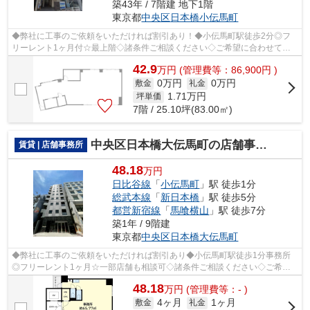
築43年 / 7階建 地下1階
東京都
中央区
日本橋小伝馬町
◆弊社に工事のご依頼をいただければ割引あり！◆小伝馬町駅徒歩2分◎フ
リーレント1ヶ月付☆最上階◇諸条件ご相談ください◇ご希望に合わせて物
件のご提案が可能です◇お気軽にお問い合わせく...
42.9
万
円
(管理費等：86,900円 )
0万円
0万円
敷金
礼金
1.71
万円
坪単価
7階 / 25.10坪(83.00㎡)
中央区日本橋大伝馬町の店舗事務所
賃貸 | 店舗事務所
48.18
万円
日比谷線
「
小伝馬町
」駅 徒歩1分
総武本線
「
新日本橋
」駅 徒歩5分
都営新宿線
「
馬喰横山
」駅 徒歩7分
築1年 / 9階建
東京都
中央区
日本橋大伝馬町
◆弊社に工事のご依頼をいただければ割引あり◆小伝馬町駅徒歩1分事務所
◎フリーレント1ヶ月☆一部店舗も相談可◇諸条件ご相談ください◇ご希望
に合わせて物件のご提案が可能です◇お気軽にお...
48.18
万
円
(管理費等：- )
4ヶ月
1ヶ月
敷金
礼金