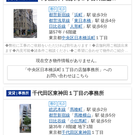
敷0
礼0
都営新宿線
「
浜町
」駅 徒歩3分
都営浅草線
「
東日本橋
」駅 徒歩4分
日比谷線
「
人形町
」駅 徒歩6分
築57年 / 6階建
東京都
中央区
日本橋浜町
１丁目
◆弊社に工事のご依頼をいただければ割引あります！◆店舗利用ご相談出来
ます◆内見可能◆諸条件ご相談ください◆ご希望に合わせて物件のご紹介可
能です◆業種・ご希望条件等お気軽にお問い...
現在空き物件情報がありません。
「中央区日本橋浜町１丁目の店舗事務所」への
お問い合わせはこちら
千代田区東神田１丁目の事務所
賃貸 | 事務所
敷0
礼0
総武本線
「
馬喰町
」駅 徒歩2分
都営新宿線
「
馬喰横山
」駅 徒歩5分
日比谷線
「
小伝馬町
」駅 徒歩5分
築35年 / 8階建 地下1階
東京都
千代田区
東神田
１丁目