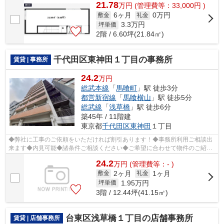
21.78
万
円
(管理費等：33,000円 )
6ヶ月
0万円
敷金
礼金
3.3
万円
坪単価
2階 / 6.60坪(21.84㎡)
千代田区東神田１丁目の事務所
賃貸 | 事務所
24.2
万円
総武本線
「
馬喰町
」駅 徒歩3分
都営新宿線
「
馬喰横山
」駅 徒歩5分
総武線
「
浅草橋
」駅 徒歩6分
築45年 / 11階建
東京都
千代田区
東神田
１丁目
◆弊社に工事のご依頼をいただければ割引あります！◆事務所利用ご相談出
来ます◆内見可能◆諸条件ご相談ください◆ご希望に合わせて物件のご紹介
可能です◆業種・ご希望条件等お気軽にお問...
24.2
万
円
(管理費等：- )
2ヶ月
1ヶ月
敷金
礼金
1.95
万円
坪単価
3階 / 12.44坪(41.15㎡)
台東区浅草橋１丁目の店舗事務所
賃貸 | 店舗事務所