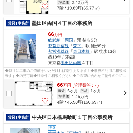
2.42
万円
坪単価
7階 / 19.89坪(65.77㎡)
墨田区両国４丁目の事務所
賃貸 | 事務所
66
万円
総武線
「
両国
」駅 徒歩5分
都営新宿線
「
森下
」駅 徒歩9分
都営浅草線
「
東日本橋
」駅 徒歩13分
築18年 / 5階建
東京都
墨田区
両国
４丁目
◆弊社に工事のご依頼をいただければ割引あります！◆事務所利用ご相談出
来ます◆内見可能◆諸条件ご相談ください◆ご希望に合わせて物件のご紹介
可能です◆業種・ご希望条件等お気軽にお問...
66
万
円
(管理費等：- )
6ヶ月
1ヶ月
敷金
礼金
1.45
万円
坪単価
4階 / 45.58坪(150.69㎡)
中央区日本橋馬喰町１丁目の事務所
賃貸 | 事務所
敷0