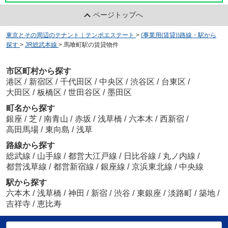
ページトップへ
東京とその周辺のテナント｜テンポエステート
>
(事業用(賃貸))路線・駅から
探す
>
JR総武本線
>
馬喰町駅の賃貸物件
市区町村から探す
港区
/
新宿区
/
千代田区
/
中央区
/
渋谷区
/
台東区
/
大田区
/
板橋区
/
世田谷区
/
墨田区
町名から探す
銀座
/
芝
/
南青山
/
赤坂
/
浅草橋
/
六本木
/
西新宿
/
高田馬場
/
東向島
/
浅草
路線から探す
総武線
/
山手線
/
都営大江戸線
/
日比谷線
/
丸ノ内線
/
都営浅草線
/
都営新宿線
/
銀座線
/
京浜東北線
/
中央線
駅から探す
六本木
/
浅草橋
/
神田
/
新宿
/
渋谷
/
東銀座
/
淡路町
/
築地
/
吉祥寺
/
恵比寿