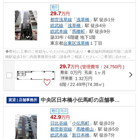
敷0
29.7
万円
都営浅草線
「
浅草橋
」駅 徒歩1分
総武線
「
浅草橋
」駅 徒歩4分
総武本線
「
馬喰町
」駅 徒歩9分
築33年 / 6階建 地下1階
東京都
台東区
浅草橋
１丁目
◆弊社に工事のご依頼をいただければ割引あり！◆店舗利用相談可能◇浅草
橋駅徒歩1分◇内装事務所仕様◇諸条件ご相談ください◇ご希望に合わせて
物件のご提案が可能です◇お気軽にお問い合わ...
29.7
万
円
(管理費等：24,750円 )
0万円
1ヶ月
敷金
礼金
1.32
万円
坪単価
6階 / 22.49坪(74.38㎡)
中央区日本橋小伝馬町の店舗事務所
賃貸 | 店舗事務所
敷0
礼0
42.9
万円
日比谷線
「
小伝馬町
」駅 徒歩2分
都営新宿線
「
馬喰横山
」駅 徒歩5分
総武本線
「
新日本橋
」駅 徒歩7分