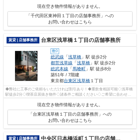
紹介可能です◆業種・ご希望条件等お気軽に...
現在空き物件情報がありません。
「千代田区東神田１丁目の店舗事務所」への
お問い合わせはこちら
台東区浅草橋１丁目の店舗事務所
賃貸 | 店舗事務所
敷0
総武線
「
浅草橋
」駅 徒歩2分
都営浅草線
「
浅草橋
」駅 徒歩2分
総武本線
「
馬喰町
」駅 徒歩8分
築51年 / 7階建
東京都
台東区
浅草橋
１丁目
◆弊社に工事のご依頼をいただければ割引あり！◆重飲食相談可能◇浅草橋
駅徒歩2分◇喫茶店居抜き物件◇諸条件ご相談ください◇ご希望に合わせて
物件のご提案が可能です◇お気軽にお問い合わ...
現在空き物件情報がありません。
「台東区浅草橋１丁目の店舗事務所」への
お問い合わせはこちら
中央区日本橋浜町１丁目の店舗事務所
賃貸 | 店舗事務所