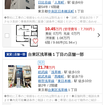
日比谷線
「
人形町
」駅 徒歩6分
築54年 / 6階建
東京都
中央区
日本橋浜町
１丁目
◆弊社に工事のご依頼をいただければ割引あり！◆「浜町」駅徒歩2分！ア
クセス良好◇事務所利用に最適◇諸条件ご相談ください◇ご希望に合わせて
物件のご提案が可能です◇お気軽にお問い合わ...
10.45
万
円
(管理費等：7,700円 )
0万円
0万円
敷金
礼金
1.08
万円
坪単価
6階 / 9.66坪(31.94㎡)
台東区浅草橋１丁目の店舗一部
賃貸 | 店舗一部
礼0
21.78
万円
総武線
「
浅草橋
」駅 徒歩1分
総武本線
「
馬喰町
」駅 徒歩7分
都営浅草線
「
東日本橋
」駅 徒歩10分
築2年 / 2階建
東京都
台東区
浅草橋
１丁目
◆弊社に工事のご依頼をいただければ割引あります！◆店舗利用ご相談出来
ます◆内見可能◆諸条件ご相談ください◆ご希望に合わせて物件のご紹介可
能です◆業種・ご希望条件等お気軽にお問い...