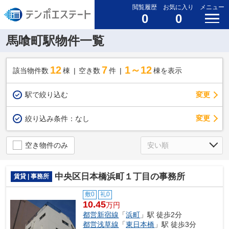
閲覧履歴
お気に入り
メニュー
0
0
馬喰町駅物件一覧
12
7
1～12
該当物件数
棟
空き数
件
棟を表示
駅で絞り込む
変更
変更
絞り込み条件：
なし
空き物件のみ
中央区日本橋浜町１丁目の事務所
賃貸 | 事務所
敷0
礼0
10.45
万円
都営新宿線
「
浜町
」駅 徒歩2分
都営浅草線
「
東日本橋
」駅 徒歩3分