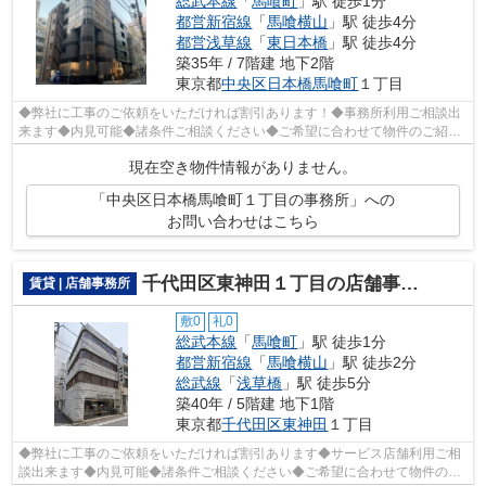
総武本線
「
馬喰町
」駅 徒歩1分
都営新宿線
「
馬喰横山
」駅 徒歩4分
都営浅草線
「
東日本橋
」駅 徒歩4分
築35年 / 7階建 地下2階
東京都
中央区
日本橋馬喰町
１丁目
◆弊社に工事のご依頼をいただければ割引あります！◆事務所利用ご相談出
来ます◆内見可能◆諸条件ご相談ください◆ご希望に合わせて物件のご紹介
可能です◆業種・ご希望条件等お気軽にお問...
現在空き物件情報がありません。
「中央区日本橋馬喰町１丁目の事務所」への
お問い合わせはこちら
千代田区東神田１丁目の店舗事務所
賃貸 | 店舗事務所
敷0
礼0
総武本線
「
馬喰町
」駅 徒歩1分
都営新宿線
「
馬喰横山
」駅 徒歩2分
総武線
「
浅草橋
」駅 徒歩5分
築40年 / 5階建 地下1階
東京都
千代田区
東神田
１丁目
◆弊社に工事のご依頼をいただければ割引あります◆サービス店舗利用ご相
談出来ます◆内見可能◆諸条件ご相談ください◆ご希望に合わせて物件のご