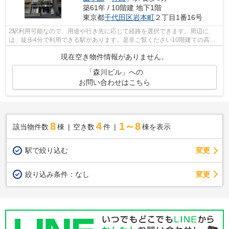
築61年 / 10階建 地下1階
東京都
千代田区
岩本町
２丁目1番16号
2駅利用可能なので、用途や行き先に応じて経路を選択できます。周辺に
は、徒歩4分で利用できる駅があります。是非ご覧ください10階建ての高層
建築。
現在空き物件情報がありません。
「森川ビル」への
お問い合わせはこちら
8
4
1～8
該当物件数
棟
空き数
件
棟を表示
駅で絞り込む
変更
変更
絞り込み条件：
なし