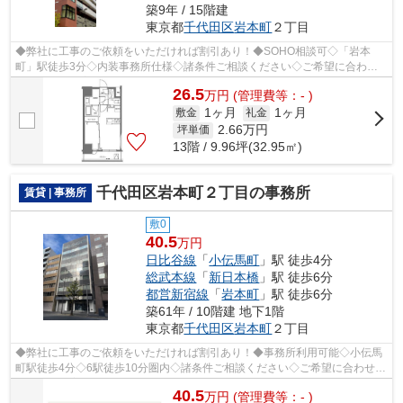
築9年 / 15階建
東京都
千代田区
岩本町
２丁目
◆弊社に工事のご依頼をいただければ割引あり！◆SOHO相談可◇「岩本
町」駅徒歩3分◇内装事務所仕様◇諸条件ご相談ください◇ご希望に合わせ
て物件のご提案が可能です◇お気軽にお問い合わせ...
26.5
万
円
(管理費等：- )
1ヶ月
1ヶ月
敷金
礼金
2.66
万円
坪単価
13階 / 9.96坪(32.95㎡)
千代田区岩本町２丁目の事務所
賃貸 | 事務所
敷0
40.5
万円
日比谷線
「
小伝馬町
」駅 徒歩4分
総武本線
「
新日本橋
」駅 徒歩6分
都営新宿線
「
岩本町
」駅 徒歩6分
築61年 / 10階建 地下1階
東京都
千代田区
岩本町
２丁目
◆弊社に工事のご依頼をいただければ割引あり！◆事務所利用可能◇小伝馬
町駅徒歩4分◇6駅徒歩10分圏内◇諸条件ご相談ください◇ご希望に合わせて
物件のご提案が可能です◇お気軽にお問い合わ...
40.5
万
円
(管理費等：- )