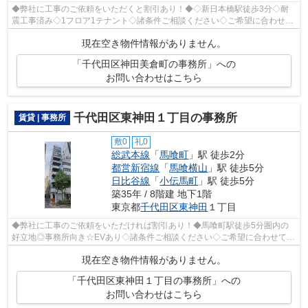
◆弊社に工事のご依頼をいただくと割引あり！◆◇新日本橋駅徒歩3分◇耐
震工事済み◇1フロア1テナント◇諸条件ご相談ください◇ご希望に合わせて
物件のご提案が可能です◇お気軽にお問い合わせ...
現在空き物件情報がありません。
「千代田区神田美倉町の事務所」への
お問い合わせはこちら
千代田区東神田１丁目の事務所
賃貸 | 事務所
敷0
礼0
総武本線
「
馬喰町
」駅 徒歩2分
都営新宿線
「
馬喰横山
」駅 徒歩5分
日比谷線
「
小伝馬町
」駅 徒歩5分
築35年 / 8階建 地下1階
東京都
千代田区
東神田
１丁目
◆弊社に工事のご依頼をいただければ割引あり！◆馬喰町駅徒歩5分圏内の
好立地◎事務所向き☆EVあり◇諸条件ご相談ください◇ご希望に合わせて物
件のご提案が可能です◇お気軽にお問い合わせ...
現在空き物件情報がありません。
「千代田区東神田１丁目の事務所」への
お問い合わせはこちら