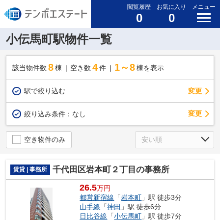
閲覧履歴
お気に入り
メニュー
0
0
小伝馬町駅物件一覧
8
4
1～8
該当物件数
棟
空き数
件
棟を表示
駅で絞り込む
変更
変更
絞り込み条件：
なし
空き物件のみ
千代田区岩本町２丁目の事務所
賃貸 | 事務所
26.5
万円
都営新宿線
「
岩本町
」駅 徒歩3分
山手線
「
神田
」駅 徒歩6分
日比谷線
「
小伝馬町
」駅 徒歩7分