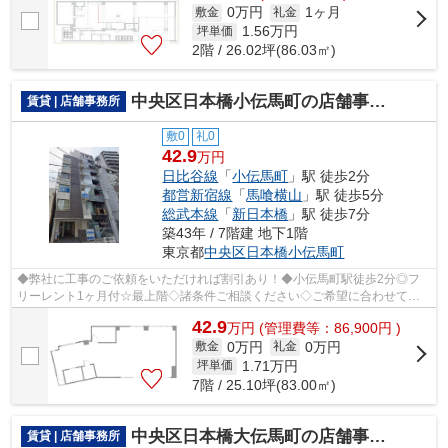
0万円
1ヶ月
敷金
礼金
1.56
万円
坪単価
2階 / 26.02坪(86.03㎡)
中央区日本橋小伝馬町の店舗事務所
賃貸 | 店舗事務所
敷0
礼0
42.9
万円
日比谷線
「
小伝馬町
」駅 徒歩2分
都営新宿線
「
馬喰横山
」駅 徒歩5分
総武本線
「
新日本橋
」駅 徒歩7分
築43年 / 7階建 地下1階
東京都
中央区
日本橋小伝馬町
◆弊社に工事のご依頼をいただければ割引あり！◆小伝馬町駅徒歩2分◎フ
リーレント1ヶ月付☆最上階◇諸条件ご相談ください◇ご希望に合わせて物
件のご提案が可能です◇お気軽にお問い合わせく...
42.9
万
円
(管理費等：86,900円 )
0万円
0万円
敷金
礼金
1.71
万円
坪単価
7階 / 25.10坪(83.00㎡)
中央区日本橋大伝馬町の店舗事務所
賃貸 | 店舗事務所