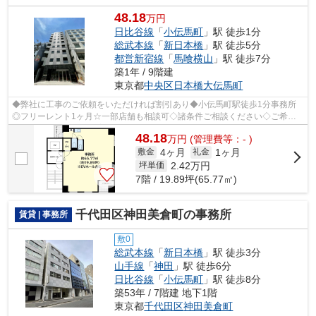
48.18
万円
日比谷線
「
小伝馬町
」駅 徒歩1分
総武本線
「
新日本橋
」駅 徒歩5分
都営新宿線
「
馬喰横山
」駅 徒歩7分
築1年 / 9階建
東京都
中央区
日本橋大伝馬町
◆弊社に工事のご依頼をいただければ割引あり◆小伝馬町駅徒歩1分事務所
◎フリーレント1ヶ月☆一部店舗も相談可◇諸条件ご相談ください◇ご希望
に合わせて物件のご提案が可能です◇お気軽にお...
48.18
万
円
(管理費等：- )
4ヶ月
1ヶ月
敷金
礼金
2.42
万円
坪単価
7階 / 19.89坪(65.77㎡)
千代田区神田美倉町の事務所
賃貸 | 事務所
敷0
総武本線
「
新日本橋
」駅 徒歩3分
山手線
「
神田
」駅 徒歩6分
日比谷線
「
小伝馬町
」駅 徒歩8分
築53年 / 7階建 地下1階
東京都
千代田区
神田美倉町