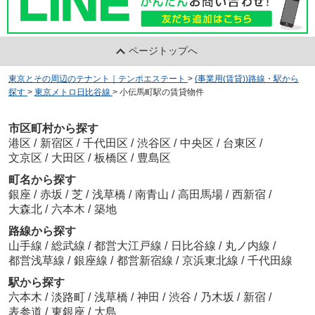
ページトップへ
東京とその周辺のテナント｜テンポエステート
>
(事業用(賃貸))路線・駅から
探す
>
東京メトロ日比谷線
>
小伝馬町駅の賃貸物件
市区町村から探す
港区
/
新宿区
/
千代田区
/
渋谷区
/
中央区
/
台東区
/
文京区
/
大田区
/
板橋区
/
豊島区
町名から探す
銀座
/
赤坂
/
芝
/
浅草橋
/
南青山
/
高田馬場
/
西新宿
/
大森北
/
六本木
/
築地
路線から探す
山手線
/
総武線
/
都営大江戸線
/
日比谷線
/
丸ノ内線
/
都営浅草線
/
銀座線
/
都営新宿線
/
京浜東北線
/
千代田線
駅から探す
六本木
/
淡路町
/
浅草橋
/
神田
/
渋谷
/
乃木坂
/
新宿
/
表参道
/
東銀座
/
大島