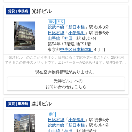
光洋ビル
賃貸 | 事務所
敷0
礼0
総武本線
「
新日本橋
」駅 徒歩3分
日比谷線
「
小伝馬町
」駅 徒歩6分
山手線
「
神田
」駅 徒歩7分
築54年 / 7階建 地下1階
東京都
中央区
日本橋本町
４丁目
「光洋ビル」のここがイチオシ。目的に応じて駅を選べることが、2駅利用
できるこの物件のメリットです。エレベーターが2基あります。徒歩3分で駅
にアクセスできる物件です。
現在空き物件情報がありません。
「光洋ビル」への
お問い合わせはこちら
森川ビル
賃貸 | 事務所
敷0
日比谷線
「
小伝馬町
」駅 徒歩4分
総武本線
「
新日本橋
」駅 徒歩4分
山手線
「
神田
」駅 徒歩8分