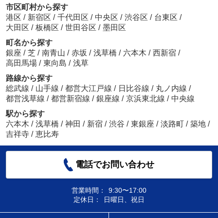
市区町村から探す
港区
/
新宿区
/
千代田区
/
中央区
/
渋谷区
/
台東区
/
大田区
/
板橋区
/
世田谷区
/
墨田区
町名から探す
銀座
/
芝
/
南青山
/
赤坂
/
浅草橋
/
六本木
/
西新宿
/
高田馬場
/
東向島
/
浅草
路線から探す
総武線
/
山手線
/
都営大江戸線
/
日比谷線
/
丸ノ内線
/
都営浅草線
/
都営新宿線
/
銀座線
/
京浜東北線
/
中央線
駅から探す
六本木
/
浅草橋
/
神田
/
新宿
/
渋谷
/
東銀座
/
淡路町
/
築地
/
吉祥寺
/
恵比寿
電話でお問い合わせ
営業時間：
9:30〜17:00
定休日：
日曜日、祝日