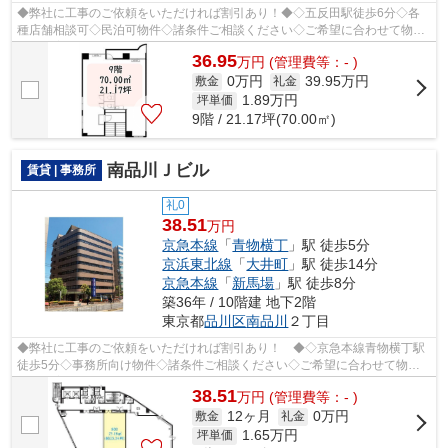
◆弊社に工事のご依頼をいただければ割引あり！◆◇五反田駅徒歩6分◇各
種店舗相談可◇民泊可物件◇諸条件ご相談ください◇ご希望に合わせて物件
のご提案が可能です◇お気軽にお問い合わせくだ...
36.95
万
円
(管理費等：- )
0万円
39.95万円
敷金
礼金
1.89
万円
坪単価
9階 / 21.17坪(70.00㎡)
南品川Ｊビル
賃貸 | 事務所
礼0
38.51
万円
京急本線
「
青物横丁
」駅 徒歩5分
京浜東北線
「
大井町
」駅 徒歩14分
京急本線
「
新馬場
」駅 徒歩8分
築36年 / 10階建 地下2階
東京都
品川区
南品川
２丁目
◆弊社に工事のご依頼をいただければ割引あり！ ◆◇京急本線青物横丁駅
徒歩5分◇事務所向け物件◇諸条件ご相談ください◇ご希望に合わせて物件
のご提案が可能です◇お気軽にお問い合わせく...
38.51
万
円
(管理費等：- )
12ヶ月
0万円
敷金
礼金
1.65
万円
坪単価