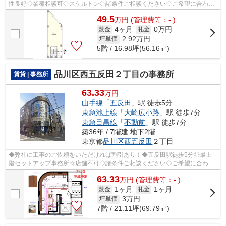
性良好◇業種相談可◇スケルトン◇諸条件ご相談ください◇ご希望に合わせ
て物件のご提案が可能です◇お気軽にお問い合わせ...
49.5
万
円
(管理費等：- )
4ヶ月
0万円
敷金
礼金
2.92
万円
坪単価
5階 / 16.98坪(56.16㎡)
品川区西五反田２丁目の事務所
賃貸 | 事務所
63.33
万円
山手線
「
五反田
」駅 徒歩5分
東急池上線
「
大崎広小路
」駅 徒歩7分
東急目黒線
「
不動前
」駅 徒歩7分
築36年 / 7階建 地下2階
東京都
品川区
西五反田
２丁目
◆弊社に工事のご依頼をいただければ割引あり！◆五反田駅徒歩5分◎最上
階セットアップ事務所☆店舗不可◇諸条件ご相談ください◇ご希望に合わせ
て物件のご提案が可能です◇お気軽にお問い合...
63.33
万
円
(管理費等：- )
1ヶ月
1ヶ月
敷金
礼金
3
万円
坪単価
7階 / 21.11坪(69.79㎡)