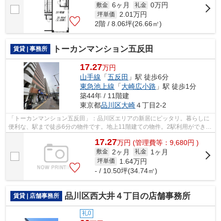
6ヶ月
0万円
敷金
礼金
2.01
万円
坪単価
2階 / 8.06坪(26.66㎡)
トーカンマンション五反田
賃貸 | 事務所
17.27
万円
山手線
「
五反田
」駅 徒歩6分
東急池上線
「
大崎広小路
」駅 徒歩1分
築44年 / 11階建
東京都
品川区
大崎
４丁目2-2
「トーカンマンション五反田」：品川区エリアの新居にピッタリ。暮らしに
便利な、駅まで徒歩6分の物件です。地上11階建ての物件。2駅利用ができ
て、電車での移動に役立つ物件です。
17.27
万
円
(管理費等：9,680円 )
2ヶ月
1ヶ月
敷金
礼金
1.64
万円
坪単価
- / 10.50坪(34.74㎡)
品川区西大井４丁目の店舗事務所
賃貸 | 店舗事務所
礼0