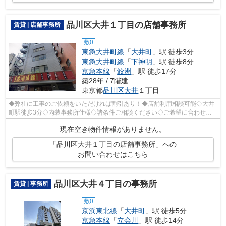
品川区大井１丁目の店舗事務所
賃貸 | 店舗事務所
敷0
東急大井町線
「
大井町
」駅 徒歩3分
東急大井町線
「
下神明
」駅 徒歩8分
京急本線
「
鮫洲
」駅 徒歩17分
築28年 / 7階建
東京都
品川区
大井
１丁目
◆弊社に工事のご依頼をいただければ割引あり！◆店舗利用相談可能◇大井
町駅徒歩3分◇内装事務所仕様◇諸条件ご相談ください◇ご希望に合わせて
物件のご提案が可能です◇お気軽にお問い合わ...
現在空き物件情報がありません。
「品川区大井１丁目の店舗事務所」への
お問い合わせはこちら
品川区大井４丁目の事務所
賃貸 | 事務所
敷0
京浜東北線
「
大井町
」駅 徒歩5分
京急本線
「
立会川
」駅 徒歩14分