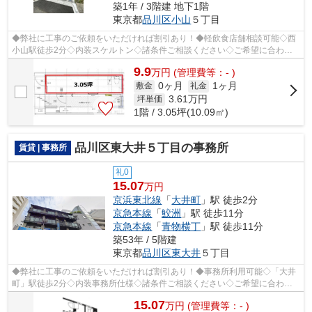
築1年 / 3階建 地下1階
東京都
品川区
小山
５丁目
◆弊社に工事のご依頼をいただければ割引あり！◆軽飲食店舗相談可能◇西
小山駅徒歩2分◇内装スケルトン◇諸条件ご相談ください◇ご希望に合わせ
て物件のご提案が可能です◇お気軽にお問い合...
9.9
万
円
(管理費等：- )
0ヶ月
1ヶ月
敷金
礼金
3.61
万円
坪単価
1階 / 3.05坪(10.09㎡)
品川区東大井５丁目の事務所
賃貸 | 事務所
礼0
15.07
万円
京浜東北線
「
大井町
」駅 徒歩2分
京急本線
「
鮫洲
」駅 徒歩11分
京急本線
「
青物横丁
」駅 徒歩11分
築53年 / 5階建
東京都
品川区
東大井
５丁目
◆弊社に工事のご依頼をいただければ割引あり！◆事務所利用可能◇「大井
町」駅徒歩2分◇内装事務所仕様◇諸条件ご相談ください◇ご希望に合わせ
て物件のご提案が可能です◇お気軽にお問い合...
15.07
万
円
(管理費等：- )