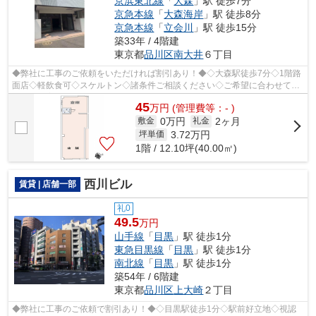
京浜東北線
「
大森
」駅 徒歩7分
京急本線
「
大森海岸
」駅 徒歩8分
京急本線
「
立会川
」駅 徒歩15分
築33年 / 4階建
東京都
品川区
南大井
６丁目
◆弊社に工事のご依頼をいただければ割引あり！◆◇大森駅徒歩7分◇1階路
面店◇軽飲食可◇スケルトン◇諸条件ご相談ください◇ご希望に合わせて物
件のご提案が可能です◇お気軽にお問い合わせく...
45
万
円
(管理費等：- )
0万円
2ヶ月
敷金
礼金
3.72
万円
坪単価
1階 / 12.10坪(40.00㎡)
西川ビル
賃貸 | 店舗一部
礼0
49.5
万円
山手線
「
目黒
」駅 徒歩1分
東急目黒線
「
目黒
」駅 徒歩1分
南北線
「
目黒
」駅 徒歩1分
築54年 / 6階建
東京都
品川区
上大崎
２丁目
◆弊社に工事のご依頼で割引あり！◆◇目黒駅徒歩1分◇駅前好立地◇視認