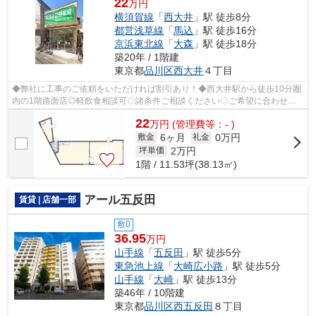
22
万円
横須賀線
「
西大井
」駅 徒歩8分
都営浅草線
「
馬込
」駅 徒歩16分
京浜東北線
「
大森
」駅 徒歩18分
築20年 / 1階建
東京都
品川区
西大井
４丁目
◆弊社に工事のご依頼をいただければ割引あり！◆西大井駅から徒歩10分圏
内の1階路面店◎軽飲食相談可◇諸条件ご相談ください◇ご希望に合わせて
物件のご提案が可能です◇お気軽にお問い合わ...
22
万
円
(管理費等：- )
6ヶ月
0万円
敷金
礼金
2
万円
坪単価
1階 / 11.53坪(38.13㎡)
アール五反田
賃貸 | 店舗一部
敷0
36.95
万円
山手線
「
五反田
」駅 徒歩5分
東急池上線
「
大崎広小路
」駅 徒歩5分
山手線
「
大崎
」駅 徒歩13分
築46年 / 10階建
東京都
品川区
西五反田
８丁目