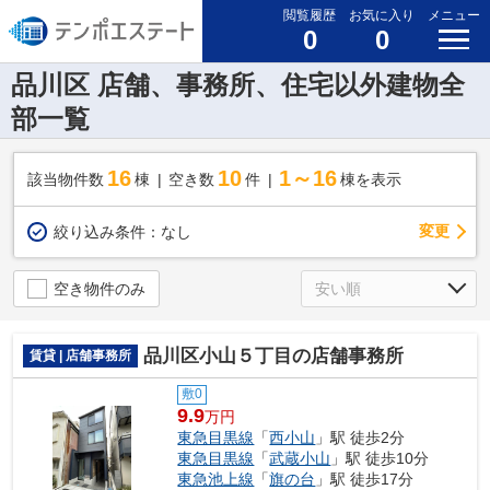
閲覧履歴
お気に入り
メニュー
0
0
品川区 店舗、事務所、住宅以外建物全
部一覧
16
10
1～16
該当物件数
棟
空き数
件
棟を表示
変更
絞り込み条件：
なし
空き物件のみ
品川区小山５丁目の店舗事務所
賃貸 | 店舗事務所
敷0
9.9
万円
東急目黒線
「
西小山
」駅 徒歩2分
東急目黒線
「
武蔵小山
」駅 徒歩10分
東急池上線
「
旗の台
」駅 徒歩17分