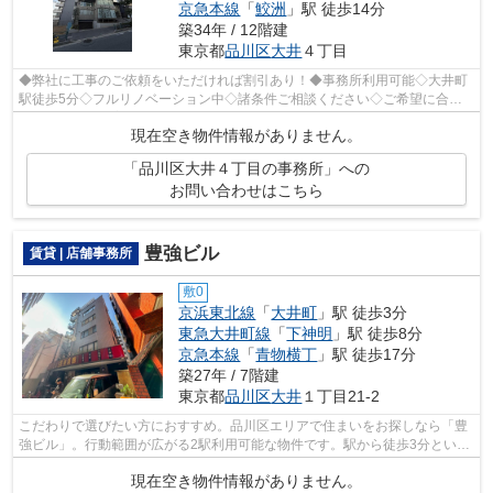
京急本線
「
鮫洲
」駅 徒歩14分
築34年 / 12階建
東京都
品川区
大井
４丁目
◆弊社に工事のご依頼をいただければ割引あり！◆事務所利用可能◇大井町
駅徒歩5分◇フルリノベーション中◇諸条件ご相談ください◇ご希望に合わ
せて物件のご提案が可能です◇お気軽にお問い...
現在空き物件情報がありません。
「品川区大井４丁目の事務所」への
お問い合わせはこちら
豊強ビル
賃貸 | 店舗事務所
敷0
京浜東北線
「
大井町
」駅 徒歩3分
東急大井町線
「
下神明
」駅 徒歩8分
京急本線
「
青物横丁
」駅 徒歩17分
築27年 / 7階建
東京都
品川区
大井
１丁目21-2
こだわりで選びたい方におすすめ。品川区エリアで住まいをお探しなら「豊
強ビル」。行動範囲が広がる2駅利用可能な物件です。駅から徒歩3分という
のは遊びたい盛りの学生にも魅力的です。
現在空き物件情報がありません。