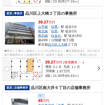
8階 / 23.35坪(77.19㎡)
品川区上大崎２丁目の事務所
賃貸 | 事務所
39.27
万円
山手線
「
目黒
」駅 徒歩2分
南北線
「
目黒
」駅 徒歩2分
南北線
「
白金台
」駅 徒歩18分
築49年 / 12階建 地下1階
東京都
品川区
上大崎
２丁目
◆弊社に工事のご依頼をいただければ割引あり！◆目黒駅徒歩2，3分の好立
地◎事務所向き☆店舗利用不可◇諸条件ご相談ください◇ご希望に合わせて
物件のご提案が可能です◇お気軽にお問い合わ...
39.27
万
円
(管理費等：- )
5ヶ月
1ヶ月
敷金
礼金
1.87
万円
坪単価
4階 / 21.00坪(69.43㎡)
品川区南大井６丁目の店舗事務所
賃貸 | 店舗事務所
敷0
45
万円