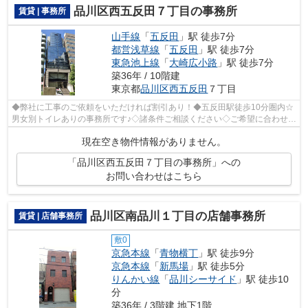
品川区西五反田７丁目の事務所
賃貸 | 事務所
山手線
「
五反田
」駅 徒歩7分
都営浅草線
「
五反田
」駅 徒歩7分
東急池上線
「
大崎広小路
」駅 徒歩7分
築36年 / 10階建
東京都
品川区
西五反田
７丁目
◆弊社に工事のご依頼をいただければ割引あり！◆五反田駅徒歩10分圏内☆
男女別トイレありの事務所です♪◇諸条件ご相談ください◇ご希望に合わせて
物件のご提案が可能です◇お気軽にお問い合...
現在空き物件情報がありません。
「品川区西五反田７丁目の事務所」への
お問い合わせはこちら
品川区南品川１丁目の店舗事務所
賃貸 | 店舗事務所
敷0
京急本線
「
青物横丁
」駅 徒歩9分
京急本線
「
新馬場
」駅 徒歩5分
りんかい線
「
品川シーサイド
」駅 徒歩10
分
築36年 / 3階建 地下1階