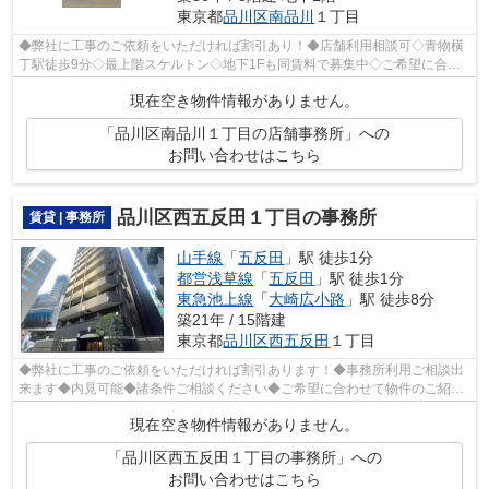
東京都
品川区
南品川
１丁目
◆弊社に工事のご依頼をいただければ割引あり！◆店舗利用相談可◇青物横
丁駅徒歩9分◇最上階スケルトン◇地下1Fも同賃料で募集中◇ご希望に合わ
せて物件のご提案が可能です◇お気軽にお問い...
現在空き物件情報がありません。
「品川区南品川１丁目の店舗事務所」への
お問い合わせはこちら
品川区西五反田１丁目の事務所
賃貸 | 事務所
山手線
「
五反田
」駅 徒歩1分
都営浅草線
「
五反田
」駅 徒歩1分
東急池上線
「
大崎広小路
」駅 徒歩8分
築21年 / 15階建
東京都
品川区
西五反田
１丁目
◆弊社に工事のご依頼をいただければ割引あります！◆事務所利用ご相談出
来ます◆内見可能◆諸条件ご相談ください◆ご希望に合わせて物件のご紹介
可能です◆業種・ご希望条件等お気軽にお問...
現在空き物件情報がありません。
「品川区西五反田１丁目の事務所」への
お問い合わせはこちら