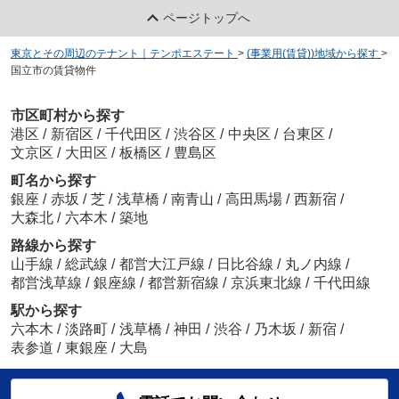
ページトップへ
東京とその周辺のテナント｜テンポエステート
>
(事業用(賃貸))地域から探す
>
国立市の賃貸物件
市区町村から探す
港区
/
新宿区
/
千代田区
/
渋谷区
/
中央区
/
台東区
/
文京区
/
大田区
/
板橋区
/
豊島区
町名から探す
銀座
/
赤坂
/
芝
/
浅草橋
/
南青山
/
高田馬場
/
西新宿
/
大森北
/
六本木
/
築地
路線から探す
山手線
/
総武線
/
都営大江戸線
/
日比谷線
/
丸ノ内線
/
都営浅草線
/
銀座線
/
都営新宿線
/
京浜東北線
/
千代田線
駅から探す
六本木
/
淡路町
/
浅草橋
/
神田
/
渋谷
/
乃木坂
/
新宿
/
表参道
/
東銀座
/
大島