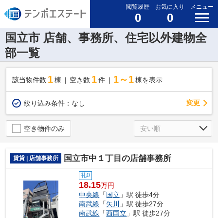
閲覧履歴
お気に入り
メニュー
0
0
国立市 店舗、事務所、住宅以外建物全
部一覧
1
1
1～1
該当物件数
棟
空き数
件
棟を表示
変更
絞り込み条件：
なし
空き物件のみ
国立市中１丁目の店舗事務所
賃貸 | 店舗事務所
礼0
18.15
万円
中央線
「
国立
」駅 徒歩4分
南武線
「
矢川
」駅 徒歩27分
南武線
「
西国立
」駅 徒歩27分