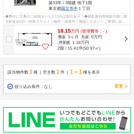
築33年 / 3階建 地下1階
東京都
国立市
中
１丁目
◆弊社に工事のご依頼をいただければ割引あり！◆軽飲食利用相談可能◇国
立駅徒歩4分◇内装スケルトン物件◇諸条件ご相談ください◇ご希望に合わ
せて物件のご提案が可能です◇お気軽にお問い...
18.15
万
円
(管理費等：- )
3ヶ月
0万円
敷金
礼金
1.18
万円
坪単価
2階 / 15.41坪(50.97㎡)
1
1
1～1
該当物件数
棟
空き数
件
棟を表示
変更
絞り込み条件：
なし