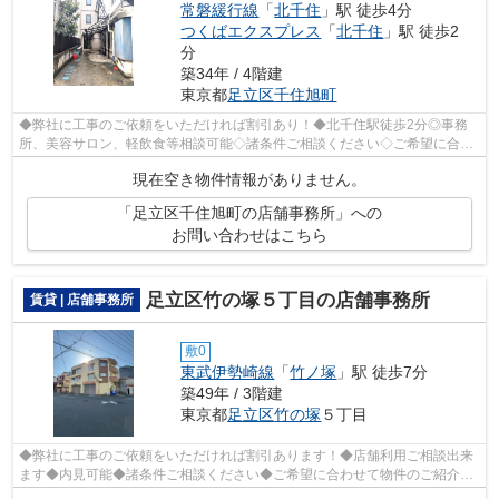
常磐緩行線
「
北千住
」駅 徒歩4分
つくばエクスプレス
「
北千住
」駅 徒歩2
分
築34年 / 4階建
東京都
足立区
千住旭町
◆弊社に工事のご依頼をいただければ割引あり！◆北千住駅徒歩2分◎事務
所、美容サロン、軽飲食等相談可能◇諸条件ご相談ください◇ご希望に合わ
せて物件のご提案が可能です◇お気軽にお問い...
現在空き物件情報がありません。
「足立区千住旭町の店舗事務所」への
お問い合わせはこちら
足立区竹の塚５丁目の店舗事務所
賃貸 | 店舗事務所
敷0
東武伊勢崎線
「
竹ノ塚
」駅 徒歩7分
築49年 / 3階建
東京都
足立区
竹の塚
５丁目
◆弊社に工事のご依頼をいただければ割引あります！◆店舗利用ご相談出来
ます◆内見可能◆諸条件ご相談ください◆ご希望に合わせて物件のご紹介可
能です◆業種・ご希望条件等お気軽にお問い...