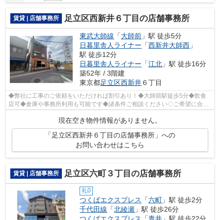
足立区西新井６丁目の店舗事務所
賃貸 | 店舗事務所
東武大師線
「
大師前
」駅 徒歩5分
日暮里舎人ライナー
「
西新井大師西
」
駅 徒歩12分
日暮里舎人ライナー
「
江北
」駅 徒歩16分
築52年 / 3階建
東京都
足立区
西新井
６丁目
◆弊社に工事のご依頼をいただければ割引あり！◆大師前駅徒歩5分◆飲食
店可◆倉庫や事務所利用も可能です◆諸条件ご相談ください◇ご希望に合わ
せて物件のご提案が可能です◇お気軽にお問い...
現在空き物件情報がありません。
「足立区西新井６丁目の店舗事務所」への
お問い合わせはこちら
足立区六町３丁目の店舗事務所
賃貸 | 店舗事務所
礼0
つくばエクスプレス
「
六町
」駅 徒歩2分
千代田線
「
北綾瀬
」駅 徒歩26分
つくばエクスプレス
「
青井
」駅 徒歩22分