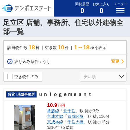
閲覧履歴
お気に入り
メニュー
0
0
足立区 店舗、事務所、住宅以外建物全
部一覧
18
10
1～18
該当物件数
棟
空き数
件
棟を表示
変更
絞り込み条件：
なし
空き物件のみ
ｕｎｌｏｇｅｍｅａｎｔ
賃貸 | 店舗事務所
10.9
万円
常磐線
「
北千住
」駅 徒歩3分
京成本線
「
京成関屋
」駅 徒歩10分
京成本線
「
千住大橋
」駅 徒歩15分
築10年 / 2階建