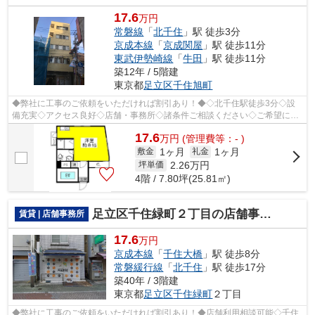
17.6
万円
常磐線
「
北千住
」駅 徒歩3分
京成本線
「
京成関屋
」駅 徒歩11分
東武伊勢崎線
「
牛田
」駅 徒歩11分
築12年 / 5階建
東京都
足立区
千住旭町
◆弊社に工事のご依頼をいただければ割引あり！◆◇北千住駅徒歩3分◇設
備充実◇アクセス良好◇店舗・事務所◇諸条件ご相談ください◇ご希望に合
わせて物件のご提案が可能です◇お気軽にお問い...
17.6
万
円
(管理費等：- )
1ヶ月
1ヶ月
敷金
礼金
2.26
万円
坪単価
4階 / 7.80坪(25.81㎡)
足立区千住緑町２丁目の店舗事務所
賃貸 | 店舗事務所
17.6
万円
京成本線
「
千住大橋
」駅 徒歩8分
常磐緩行線
「
北千住
」駅 徒歩17分
築40年 / 3階建
東京都
足立区
千住緑町
２丁目
◆弊社に工事のご依頼をいただければ割引あり！◆店舗利用相談可能◇千住