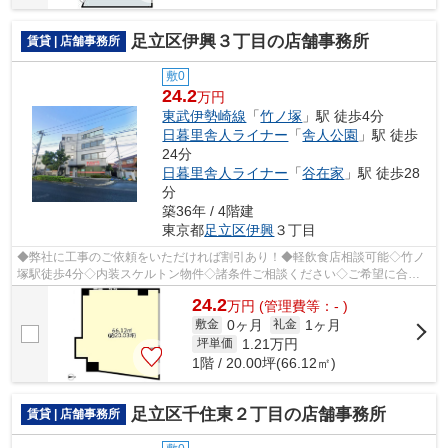
足立区伊興３丁目の店舗事務所
賃貸 | 店舗事務所
敷0
24.2
万円
東武伊勢崎線
「
竹ノ塚
」駅 徒歩4分
日暮里舎人ライナー
「
舎人公園
」駅 徒歩
24分
日暮里舎人ライナー
「
谷在家
」駅 徒歩28
分
築36年 / 4階建
東京都
足立区
伊興
３丁目
◆弊社に工事のご依頼をいただければ割引あり！◆軽飲食店相談可能◇竹ノ
塚駅徒歩4分◇内装スケルトン物件◇諸条件ご相談ください◇ご希望に合わ
せて物件のご提案が可能です◇お気軽にお問い...
24.2
万
円
(管理費等：- )
0ヶ月
1ヶ月
敷金
礼金
1.21
万円
坪単価
1階 / 20.00坪(66.12㎡)
足立区千住東２丁目の店舗事務所
賃貸 | 店舗事務所