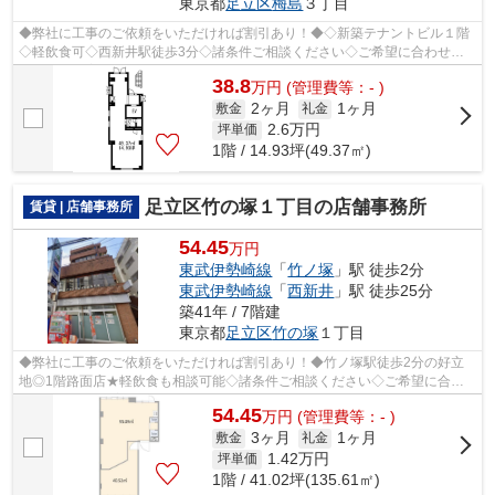
東京都
足立区
梅島
３丁目
◆弊社に工事のご依頼をいただければ割引あり！◆◇新築テナントビル１階
◇軽飲食可◇西新井駅徒歩3分◇諸条件ご相談ください◇ご希望に合わせて
物件のご提案が可能です◇お気軽にお問い合わせ...
38.8
万
円
(管理費等：- )
2ヶ月
1ヶ月
敷金
礼金
2.6
万円
坪単価
1階 / 14.93坪(49.37㎡)
足立区竹の塚１丁目の店舗事務所
賃貸 | 店舗事務所
54.45
万円
東武伊勢崎線
「
竹ノ塚
」駅 徒歩2分
東武伊勢崎線
「
西新井
」駅 徒歩25分
築41年 / 7階建
東京都
足立区
竹の塚
１丁目
◆弊社に工事のご依頼をいただければ割引あり！◆竹ノ塚駅徒歩2分の好立
地◎1階路面店★軽飲食も相談可能◇諸条件ご相談ください◇ご希望に合わ
せて物件のご提案が可能です◇お気軽にお問い合...
54.45
万
円
(管理費等：- )
3ヶ月
1ヶ月
敷金
礼金
1.42
万円
坪単価
1階 / 41.02坪(135.61㎡)