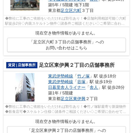
築5年 / 5階建 地下1階
東京都
足立区
六町
３丁目
◆弊社に工事のご依頼をいただければ割引あり！◆店舗利用相談可能◇六町
駅徒歩2分◇内装スケルトン物件◇諸条件ご相談ください◇ご希望に合わせ
て物件のご提案が可能です◇お気軽にお問い合...
現在空き物件情報がありません。
「足立区六町３丁目の店舗事務所」への
お問い合わせはこちら
足立区東伊興２丁目の店舗事務所
賃貸 | 店舗事務所
東武伊勢崎線
「
竹ノ塚
」駅 徒歩18分
東武伊勢崎線
「
谷塚
」駅 徒歩19分
日暮里舎人ライナー
「
舎人
」駅 徒歩28分
築1年 / 5階建
東京都
足立区
東伊興
２丁目
◆弊社に工事のご依頼をいただければ割引あり！◆竹ノ塚駅最寄り新築物件
◆飲食店可◆スケルトン仕様◇諸条件ご相談ください◇ご希望に合わせて物
件のご提案が可能です◇お気軽にお問い合わせ...
現在空き物件情報がありません。
「足立区東伊興２丁目の店舗事務所」への