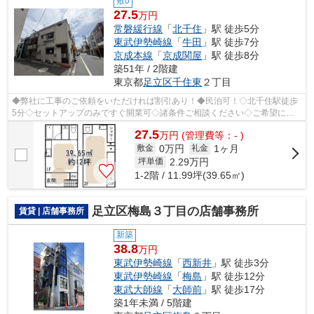
敷0
27.5
万円
常磐緩行線
「
北千住
」駅 徒歩5分
東武伊勢崎線
「
牛田
」駅 徒歩7分
京成本線
「
京成関屋
」駅 徒歩8分
築51年 / 2階建
東京都
足立区
千住東
２丁目
◆弊社に工事のご依頼をいただければ割引あり！◆民泊可！◇北千住駅徒歩
5分◇セットアップのみですぐ開業可◇諸条件ご相談ください◇ご希望に合
わせて物件のご提案が可能です◇お気軽にお問...
27.5
万
円
(管理費等：- )
0万円
1ヶ月
敷金
礼金
2.29
万円
坪単価
1-2階 / 11.99坪(39.65㎡)
足立区梅島３丁目の店舗事務所
賃貸 | 店舗事務所
新築
38.8
万円
東武伊勢崎線
「
西新井
」駅 徒歩3分
東武伊勢崎線
「
梅島
」駅 徒歩12分
東武大師線
「
大師前
」駅 徒歩17分
築1年未満 / 5階建