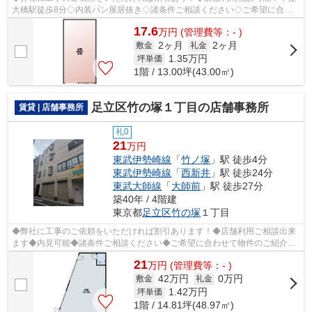
大橋駅徒歩8分◇内装パン屋居抜き◇諸条件ご相談ください◇ご希望に合わ
せて物件のご提案が可能です◇お気軽にお問い...
17.6
万
円
(管理費等：- )
2ヶ月
2ヶ月
敷金
礼金
1.35
万円
坪単価
1階 / 13.00坪(43.00㎡)
足立区竹の塚１丁目の店舗事務所
賃貸 | 店舗事務所
礼0
21
万円
東武伊勢崎線
「
竹ノ塚
」駅 徒歩4分
東武伊勢崎線
「
西新井
」駅 徒歩24分
東武大師線
「
大師前
」駅 徒歩27分
築40年 / 4階建
東京都
足立区
竹の塚
１丁目
◆弊社に工事のご依頼をいただければ割引あります！◆店舗利用ご相談出来
ます◆内見可能◆諸条件ご相談ください◆ご希望に合わせて物件のご紹介可
能です◆業種・ご希望条件等お気軽にお問い...
21
万
円
(管理費等：- )
42万円
0万円
敷金
礼金
1.42
万円
坪単価
1階 / 14.81坪(48.97㎡)