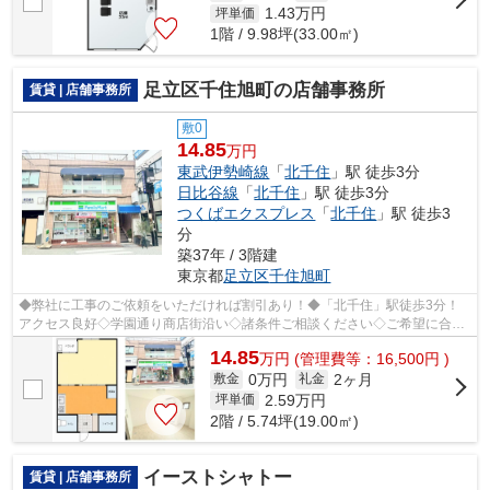
1.43
万円
坪単価
1階 / 9.98坪(33.00㎡)
足立区千住旭町の店舗事務所
賃貸 | 店舗事務所
敷0
14.85
万円
東武伊勢崎線
「
北千住
」駅 徒歩3分
日比谷線
「
北千住
」駅 徒歩3分
つくばエクスプレス
「
北千住
」駅 徒歩3
分
築37年 / 3階建
東京都
足立区
千住旭町
◆弊社に工事のご依頼をいただければ割引あり！◆「北千住」駅徒歩3分！
アクセス良好◇学園通り商店街沿い◇諸条件ご相談ください◇ご希望に合わ
せて物件のご提案が可能です◇お気軽にお問い...
14.85
万
円
(管理費等：16,500円 )
0万円
2ヶ月
敷金
礼金
2.59
万円
坪単価
2階 / 5.74坪(19.00㎡)
イーストシャトー
賃貸 | 店舗事務所