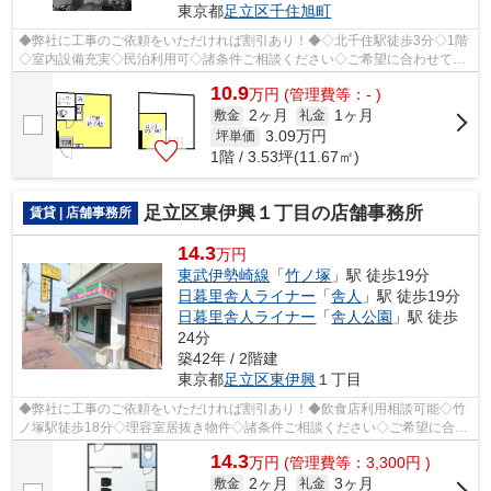
東京都
足立区
千住旭町
◆弊社に工事のご依頼をいただければ割引あり！◆◇北千住駅徒歩3分◇1階
◇室内設備充実◇民泊利用可◇諸条件ご相談ください◇ご希望に合わせて物
件のご提案が可能です◇お気軽にお問い合わせく...
10.9
万
円
(管理費等：- )
2ヶ月
1ヶ月
敷金
礼金
3.09
万円
坪単価
1階 / 3.53坪(11.67㎡)
足立区東伊興１丁目の店舗事務所
賃貸 | 店舗事務所
14.3
万円
東武伊勢崎線
「
竹ノ塚
」駅 徒歩19分
日暮里舎人ライナー
「
舎人
」駅 徒歩19分
日暮里舎人ライナー
「
舎人公園
」駅 徒歩
24分
築42年 / 2階建
東京都
足立区
東伊興
１丁目
◆弊社に工事のご依頼をいただければ割引あり！◆飲食店利用相談可能◇竹
ノ塚駅徒歩18分◇理容室居抜き物件◇諸条件ご相談ください◇ご希望に合わ
せて物件のご提案が可能です◇お気軽にお問い...
14.3
万
円
(管理費等：3,300円 )
2ヶ月
3ヶ月
敷金
礼金