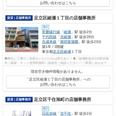
お問い合わせはこちら
足立区綾瀬１丁目の店舗事務所
賃貸 | 店舗事務所
敷0
常磐緩行線
「
綾瀬
」駅 徒歩2分
千代田線
「
北綾瀬
」駅 徒歩28分
京成本線
「
堀切菖蒲園
」駅 徒歩23分
築1年 / 3階建
東京都
足立区
綾瀬
１丁目
◆弊社に工事のご依頼をいただければ割引あり！◆◇綾瀬駅徒歩2分駅近物
件◇新築・ネット使用料無料◇諸条件ご相談ください◇ご希望に合わせて物
件のご提案が可能です◇お気軽にお問い合わせ...
現在空き物件情報がありません。
「足立区綾瀬１丁目の店舗事務所」への
お問い合わせはこちら
足立区千住旭町の店舗事務所
賃貸 | 店舗事務所
敷0
日比谷線
「
北千住
」駅 徒歩2分