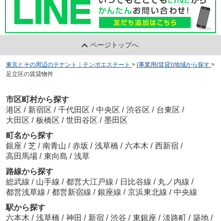
ページトップへ
東京とその周辺のテナント｜テンポエステート
>
(事業用(賃貸))地域から探す
>
足立区の賃貸物件
市区町村から探す
港区
/
新宿区
/
千代田区
/
中央区
/
渋谷区
/
台東区
/
大田区
/
板橋区
/
世田谷区
/
墨田区
町名から探す
銀座
/
芝
/
南青山
/
赤坂
/
浅草橋
/
六本木
/
西新宿
/
高田馬場
/
東向島
/
浅草
路線から探す
総武線
/
山手線
/
都営大江戸線
/
日比谷線
/
丸ノ内線
/
都営浅草線
/
都営新宿線
/
銀座線
/
京浜東北線
/
中央線
駅から探す
六本木
/
浅草橋
/
神田
/
新宿
/
渋谷
/
東銀座
/
淡路町
/
築地
/