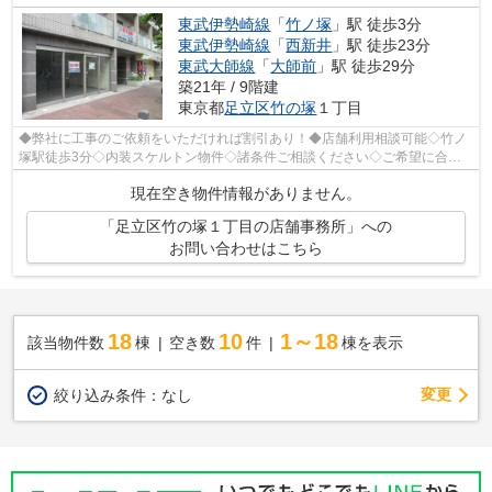
東武伊勢崎線
「
竹ノ塚
」駅 徒歩3分
東武伊勢崎線
「
西新井
」駅 徒歩23分
東武大師線
「
大師前
」駅 徒歩29分
築21年 / 9階建
東京都
足立区
竹の塚
１丁目
◆弊社に工事のご依頼をいただければ割引あり！◆店舗利用相談可能◇竹ノ
塚駅徒歩3分◇内装スケルトン物件◇諸条件ご相談ください◇ご希望に合わ
せて物件のご提案が可能です◇お気軽にお問い...
現在空き物件情報がありません。
「足立区竹の塚１丁目の店舗事務所」への
お問い合わせはこちら
18
10
1～18
該当物件数
棟
空き数
件
棟を表示
変更
絞り込み条件：
なし