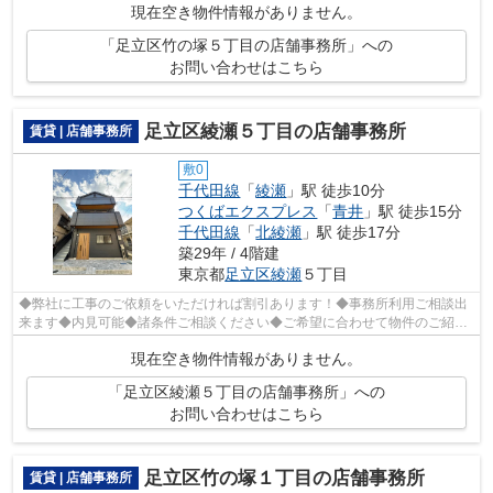
現在空き物件情報がありません。
「足立区竹の塚５丁目の店舗事務所」への
お問い合わせはこちら
足立区綾瀬５丁目の店舗事務所
賃貸 | 店舗事務所
敷0
千代田線
「
綾瀬
」駅 徒歩10分
つくばエクスプレス
「
青井
」駅 徒歩15分
千代田線
「
北綾瀬
」駅 徒歩17分
築29年 / 4階建
東京都
足立区
綾瀬
５丁目
◆弊社に工事のご依頼をいただければ割引あります！◆事務所利用ご相談出
来ます◆内見可能◆諸条件ご相談ください◆ご希望に合わせて物件のご紹介
可能です◆業種・ご希望条件等お気軽にお問...
現在空き物件情報がありません。
「足立区綾瀬５丁目の店舗事務所」への
お問い合わせはこちら
足立区竹の塚１丁目の店舗事務所
賃貸 | 店舗事務所