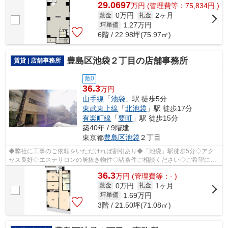
29.0697
万
円
(管理費等：75,834円 )
0万円
2ヶ月
敷金
礼金
1.27
万円
坪単価
6階 / 22.98坪(75.97㎡)
豊島区池袋２丁目の店舗事務所
賃貸 | 店舗事務所
敷0
36.3
万円
山手線
「
池袋
」駅 徒歩5分
東武東上線
「
北池袋
」駅 徒歩17分
有楽町線
「
要町
」駅 徒歩15分
築40年 / 9階建
東京都
豊島区
池袋
２丁目
◆弊社に工事のご依頼をいただければ割引あり◆「池袋」駅徒歩5分◇アク
セス良好◇エステサロンの居抜き物件◇諸条件ご相談ください◇ご希望に合
わせて物件のご提案が可能です◇お気軽にお問...
36.3
万
円
(管理費等：- )
0万円
1ヶ月
敷金
礼金
1.69
万円
坪単価
3階 / 21.50坪(71.08㎡)