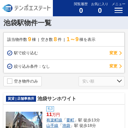
閲覧履歴
お気に入り
メニュー
0
0
池袋駅物件一覧
9
8
1～9
該当物件数
棟
空き数
件
棟を表示
駅で絞り込む
変更
変更
絞り込み条件：
なし
空き物件のみ
池袋サンホワイト
賃貸 | 店舗事務所
礼0
11
万円
有楽町線
「
要町
」駅 徒歩13分
山手線
「
池袋
」駅 徒歩18分