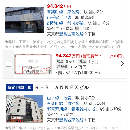
94.842
万円
有楽町線
「
東池袋
」駅 徒歩2分
山手線
「
池袋
」駅 徒歩5分
副都心線
「
雑司が谷
」駅 徒歩10分
築46年 / 6階建 地下1階
東京都
豊島区
南池袋
２丁目
◆弊社に工事のご依頼をいただければ割引あります！◆事務所利用ご相談出
来ます◆内見可能◆諸条件ご相談ください◆ご希望に合わせて物件のご紹介
可能です◆業種・ご希望条件等お気軽にお問...
94.842
万
円
(管理費等：113,810円 )
6ヶ月
1ヶ月
敷金
礼金
1.65
万円
坪単価
4階 / 57.47坪(190.01㎡)
Ｋ・Ｂ ＡＮＮＥＸビル
賃貸 | 店舗一部
山手線
「
池袋
」駅 徒歩5分
有楽町線
「
東池袋
」駅 徒歩10分
都電荒川線
「
都電雑司ヶ谷
」駅 徒歩10分
築44年 / 5階建
東京都
豊島区
東池袋
１丁目
◆弊社工事のご依頼で割引あり！◆◇池袋駅徒歩5分◇全館フルリニューア