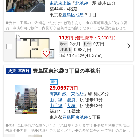
東武東上線
「
北池袋
」駅 徒歩16分
築44年 / 4階建
東京都
豊島区
池袋
３丁目
◆弊社に工事のご依頼をいただければ割引あり！◆◇要町駅徒歩13分◇店
舗・事務所向け物件◇内見可◇諸条件ご相談ください◇ご希望に合わせて物
件のご提案が可能です◇お気軽にお問い合わせく...
11
万
円
(管理費等：5,500円 )
2ヶ月
0万円
敷金
礼金
0.88
万円
坪単価
1階 / 12.51坪(41.37㎡)
豊島区東池袋３丁目の事務所
賃貸 | 事務所
敷0
29.0697
万円
有楽町線
「
東池袋
」駅 徒歩9分
山手線
「
池袋
」駅 徒歩11分
山手線
「
大塚
」駅 徒歩13分
築34年 / 10階建
東京都
豊島区
東池袋
３丁目
◆弊社に工事のご依頼をいただければ割引あります！◆事務所利用ご相談出
来ます◆内見可能◆諸条件ご相談ください◆ご希望に合わせて物件のご紹介
可能です◆業種・ご希望条件等お気軽にお問...