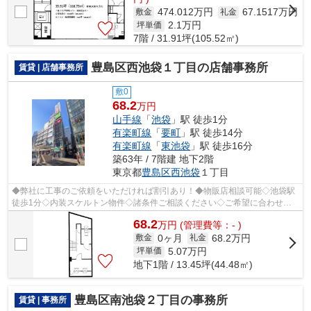
474.012万円
67.1517万円
敷金
礼金
2.1
万円
坪単価
7階 / 31.91坪(105.52㎡)
豊島区西池袋１丁目の店舗事務所
賃貸 | 店舗事務所
敷0
68.2
万円
山手線
「
池袋
」駅 徒歩1分
有楽町線
「
要町
」駅 徒歩14分
有楽町線
「
東池袋
」駅 徒歩16分
築63年 / 7階建 地下2階
東京都
豊島区
西池袋
１丁目
◆弊社に工事のご依頼をいただければ割引あり！◆物販店相談可能◇池袋駅
徒歩1分◇内装スケルトン物件◇諸条件ご相談ください◇ご希望に合わせて
物件のご提案が可能です◇お気軽にお問い合わ...
68.2
万
円
(管理費等：- )
0ヶ月
68.2万円
敷金
礼金
5.07
万円
坪単価
地下1階 / 13.45坪(44.48㎡)
豊島区南池袋２丁目の事務所
賃貸 | 事務所