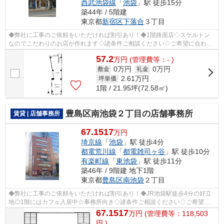
西武池袋線
「
池袋
」駅 徒歩15分
築44年 / 5階建
東京都
新宿区
下落合
３丁目
◆弊社に工事のご依頼をいただければ割引あり！◆1階路面店◇スケルトン
なのでこだわりのお店が作れます◇諸条件ご相談ください◇ご希望に合わせ
て物件のご提案が可能です◇お気軽にお問い合...
57.2
万
円
(管理費等：- )
0万円
0万円
敷金
礼金
2.61
万円
坪単価
1階 / 21.95坪(72.58㎡)
豊島区南池袋２丁目の店舗事務所
賃貸 | 店舗事務所
67.1517
万円
埼京線
「
池袋
」駅 徒歩4分
都電荒川線
「
都電雑司ヶ谷
」駅 徒歩10分
有楽町線
「
東池袋
」駅 徒歩11分
築46年 / 9階建 地下1階
東京都
豊島区
南池袋
２丁目
◆弊社に工事のご依頼をいただければ割引あり！◆JR池袋駅徒歩4分の好立
地◎1階にはカフェ入居中☆事務所向き◇諸条件ご相談ください◇ご希望に
合わせて物件のご提案が可能です◇お気軽にお問...
67.1517
万
円
(管理費等：118,503
円 )