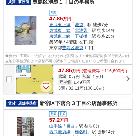
豊島区池袋１丁目の事務所
賃貸 | 事務所
敷0
47.85
万円
東武東上線
「
池袋
」駅 徒歩7分
東武東上線
「
北池袋
」駅 徒歩14分
東武東上線
「
下板橋
」駅 徒歩23分
築35年 / 4階建 地下1階
東京都
豊島区
池袋
１丁目
◆弊社に工事のご依頼をいただければ割引あり！◆池袋駅徒歩10分圏内の好
立地◎事務所向き☆店舗不可◇諸条件ご相談ください◇ご希望に合わせて物
件のご提案が可能です◇お気軽にお問い合わせ...
47.85
万
円
(管理費等：116,600円 )
0万円
1ヶ月
敷金
礼金
1.49
万円
坪単価
3階 / 32.11坪(106.16㎡)
新宿区下落合３丁目の店舗事務所
賃貸 | 店舗事務所
敷0
礼0
57.2
万円
山手線
「
目白
」駅 徒歩6分
西武池袋線
「
椎名町
」駅 徒歩14分