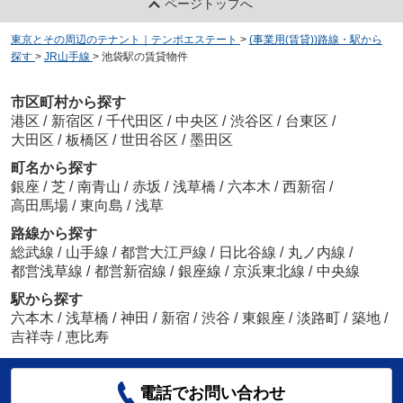
ページトップへ
東京とその周辺のテナント｜テンポエステート
>
(事業用(賃貸))路線・駅から
探す
>
JR山手線
>
池袋駅の賃貸物件
市区町村から探す
港区
/
新宿区
/
千代田区
/
中央区
/
渋谷区
/
台東区
/
大田区
/
板橋区
/
世田谷区
/
墨田区
町名から探す
銀座
/
芝
/
南青山
/
赤坂
/
浅草橋
/
六本木
/
西新宿
/
高田馬場
/
東向島
/
浅草
路線から探す
総武線
/
山手線
/
都営大江戸線
/
日比谷線
/
丸ノ内線
/
都営浅草線
/
都営新宿線
/
銀座線
/
京浜東北線
/
中央線
駅から探す
六本木
/
浅草橋
/
神田
/
新宿
/
渋谷
/
東銀座
/
淡路町
/
築地
/
吉祥寺
/
恵比寿
電話でお問い合わせ