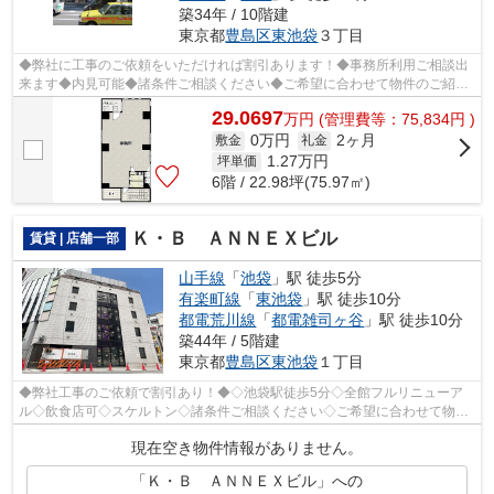
築34年 / 10階建
東京都
豊島区
東池袋
３丁目
◆弊社に工事のご依頼をいただければ割引あります！◆事務所利用ご相談出
来ます◆内見可能◆諸条件ご相談ください◆ご希望に合わせて物件のご紹介
可能です◆業種・ご希望条件等お気軽にお問...
29.0697
万
円
(管理費等：75,834円 )
0万円
2ヶ月
敷金
礼金
1.27
万円
坪単価
6階 / 22.98坪(75.97㎡)
Ｋ・Ｂ ＡＮＮＥＸビル
賃貸 | 店舗一部
山手線
「
池袋
」駅 徒歩5分
有楽町線
「
東池袋
」駅 徒歩10分
都電荒川線
「
都電雑司ヶ谷
」駅 徒歩10分
築44年 / 5階建
東京都
豊島区
東池袋
１丁目
◆弊社工事のご依頼で割引あり！◆◇池袋駅徒歩5分◇全館フルリニューア
ル◇飲食店可◇スケルトン◇諸条件ご相談ください◇ご希望に合わせて物件
のご提案が可能です◇お気軽にお問い合わせくだ...
現在空き物件情報がありません。
「Ｋ・Ｂ ＡＮＮＥＸビル」への