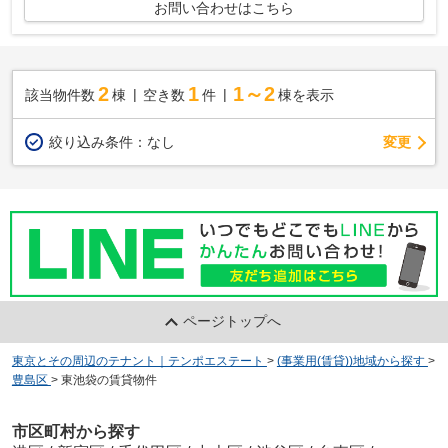
お問い合わせはこちら
2
1
1～2
該当物件数
棟
空き数
件
棟を表示
変更
絞り込み条件：
なし
ページトップへ
東京とその周辺のテナント｜テンポエステート
>
(事業用(賃貸))地域から探す
>
豊島区
>
東池袋の賃貸物件
市区町村から探す