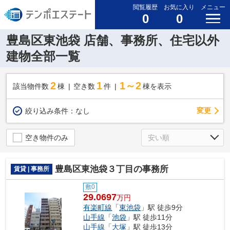
閲覧履歴
お気に入り
メニュー
0
0
豊島区東池袋 店舗、事務所、住宅以外
建物全部一覧
2
1
1～2
該当物件数
棟
空き数
件
棟を表示
変更
絞り込み条件：
なし
空き物件のみ
豊島区東池袋３丁目の事務所
賃貸 | 事務所
敷0
29.0697
万円
有楽町線
「
東池袋
」駅 徒歩9分
山手線
「
池袋
」駅 徒歩11分
山手線
「
大塚
」駅 徒歩13分