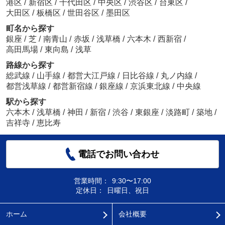
港区
/
新宿区
/
千代田区
/
中央区
/
渋谷区
/
台東区
/
大田区
/
板橋区
/
世田谷区
/
墨田区
町名から探す
銀座
/
芝
/
南青山
/
赤坂
/
浅草橋
/
六本木
/
西新宿
/
高田馬場
/
東向島
/
浅草
路線から探す
総武線
/
山手線
/
都営大江戸線
/
日比谷線
/
丸ノ内線
/
都営浅草線
/
都営新宿線
/
銀座線
/
京浜東北線
/
中央線
駅から探す
六本木
/
浅草橋
/
神田
/
新宿
/
渋谷
/
東銀座
/
淡路町
/
築地
/
吉祥寺
/
恵比寿
電話でお問い合わせ
営業時間：
9:30〜17:00
定休日：
日曜日、祝日
ホーム
会社概要