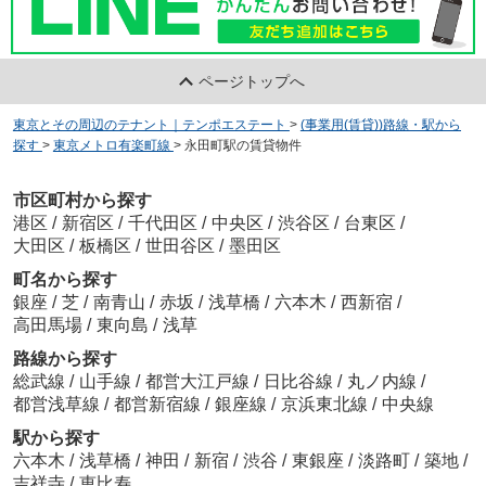
ページトップへ
東京とその周辺のテナント｜テンポエステート
>
(事業用(賃貸))路線・駅から
探す
>
東京メトロ有楽町線
>
永田町駅の賃貸物件
市区町村から探す
港区
/
新宿区
/
千代田区
/
中央区
/
渋谷区
/
台東区
/
大田区
/
板橋区
/
世田谷区
/
墨田区
町名から探す
銀座
/
芝
/
南青山
/
赤坂
/
浅草橋
/
六本木
/
西新宿
/
高田馬場
/
東向島
/
浅草
路線から探す
総武線
/
山手線
/
都営大江戸線
/
日比谷線
/
丸ノ内線
/
都営浅草線
/
都営新宿線
/
銀座線
/
京浜東北線
/
中央線
駅から探す
六本木
/
浅草橋
/
神田
/
新宿
/
渋谷
/
東銀座
/
淡路町
/
築地
/
吉祥寺
/
恵比寿