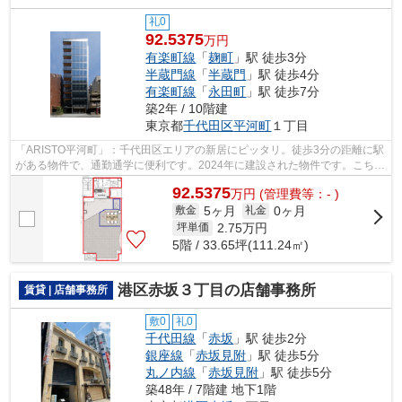
礼0
92.5375
万円
有楽町線
「
麹町
」駅 徒歩3分
半蔵門線
「
半蔵門
」駅 徒歩4分
有楽町線
「
永田町
」駅 徒歩7分
築2年 / 10階建
東京都
千代田区
平河町
１丁目
「ARISTO平河町」：千代田区エリアの新居にピッタリ。徒歩3分の距離に駅
がある物件で、通勤通学に便利です。2024年に建設された物件です。こちら
の物件にはエレベーターがあります。こ...
92.5375
万
円
(管理費等：- )
5ヶ月
0ヶ月
敷金
礼金
2.75
万円
坪単価
5階 / 33.65坪(111.24㎡)
港区赤坂３丁目の店舗事務所
賃貸 | 店舗事務所
敷0
礼0
千代田線
「
赤坂
」駅 徒歩2分
銀座線
「
赤坂見附
」駅 徒歩5分
丸ノ内線
「
赤坂見附
」駅 徒歩5分
築48年 / 7階建 地下1階