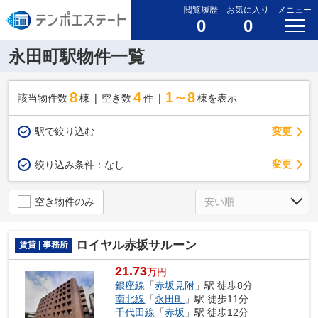
閲覧履歴
お気に入り
メニュー
0
0
永田町駅物件一覧
8
4
1～8
該当物件数
棟
空き数
件
棟を表示
駅で絞り込む
変更
変更
絞り込み条件：
なし
空き物件のみ
ロイヤル赤坂サルーン
賃貸 | 事務所
21.73
万円
銀座線
「
赤坂見附
」駅 徒歩8分
南北線
「
永田町
」駅 徒歩11分
千代田線
「
赤坂
」駅 徒歩12分