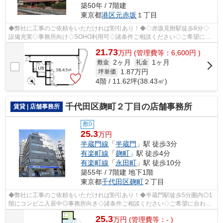
築50年 / 7階建
東京都
港区
元赤坂
１丁目
◆弊社に工事のご依頼をいただければ割引あり！◆◇赤坂見附駅徒歩8分◇
設備充実◇事務所向け◇SOHO利用可◇諸条件ご相談ください◇ご希望に合
わせて物件のご提案が可能です◇お気軽にお問い合...
21.73
万
円
(管理費等：6,600円 )
2ヶ月
1ヶ月
敷金
礼金
1.87
万円
坪単価
4階 / 11.62坪(38.43㎡)
千代田区麹町２丁目の店舗事務所
賃貸 | 店舗事務所
敷0
25.3
万円
半蔵門線
「
半蔵門
」駅 徒歩3分
有楽町線
「
麹町
」駅 徒歩4分
有楽町線
「
永田町
」駅 徒歩10分
築55年 / 7階建 地下1階
東京都
千代田区
麹町
２丁目
◆弊社に工事のご依頼をいただければ割引あり！◆半蔵門駅徒歩5分圏内◎1
階にコンビニ入居中◎事務所向き◇諸条件ご相談ください◇ご希望に合わせ
て物件のご提案が可能です◇お気軽にお問い合...
25.3
万
円
(管理費等：- )