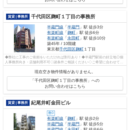
千代田区麹町１丁目の事務所
賃貸 | 事務所
半蔵門線
「
半蔵門
」駅 徒歩3分
有楽町線
「
麹町
」駅 徒歩6分
有楽町線
「
永田町
」駅 徒歩10分
築45年 / 10階建
東京都
千代田区
麹町
１丁目
◆弊社に工事のご依頼をいただければ割引あり！◆半蔵門駅前の好立地◎個
人事務所向き・店舗利用不可◇諸条件ご相談ください◇ご希望に合わせて物
件のご提案が可能です◇お気軽にお問い合わ...
現在空き物件情報がありません。
「千代田区麹町１丁目の事務所」への
お問い合わせはこちら
紀尾井町金田ビル
賃貸 | 事務所
敷0
有楽町線
「
麹町
」駅 徒歩2分
半蔵門線
「
半蔵門
」駅 徒歩5分
半蔵門線
「
永田町
」駅 徒歩6分