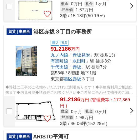
0万円
1ヶ月
敷金
礼金
1.67
万円
坪単価
3階 / 15.18坪(50.19㎡)
港区赤坂３丁目の事務所
賃貸 | 事務所
敷0
礼0
91.2186
万円
丸ノ内線
「
赤坂見附
」駅 徒歩1分
有楽町線
「
永田町
」駅 徒歩3分
千代田線
「
赤坂
」駅 徒歩7分
築53年 / 8階建 地下1階
東京都
港区
赤坂
３丁目
◆弊社に工事のご依頼をいただければ割引あります！◆事務所利用ご相談出
来ます◆内見可能◆諸条件ご相談ください◆ご希望に合わせて物件のご紹介
可能です◆業種・ご希望条件等お気軽にお問...
91.2186
万
円
(管理費等：177,369
円 )
0ヶ月
0ヶ月
敷金
礼金
1.98
万円
坪単価
3階 / 46.06坪(152.29㎡)
ARISTO平河町
賃貸 | 事務所