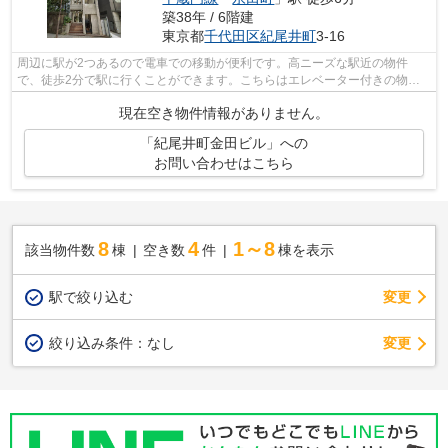
築38年 / 6階建
東京都
千代田区
紀尾井町
3-16
周辺に駅が2つあるので電車での移動が便利です。高ニーズな駅近の物件
で、徒歩2分で駅に行くことができます。こちらはエレベーター付きの物件
です。
現在空き物件情報がありません。
「紀尾井町金田ビル」への
お問い合わせはこちら
8
4
1～8
該当物件数
棟
空き数
件
棟を表示
駅で絞り込む
変更
変更
絞り込み条件：
なし