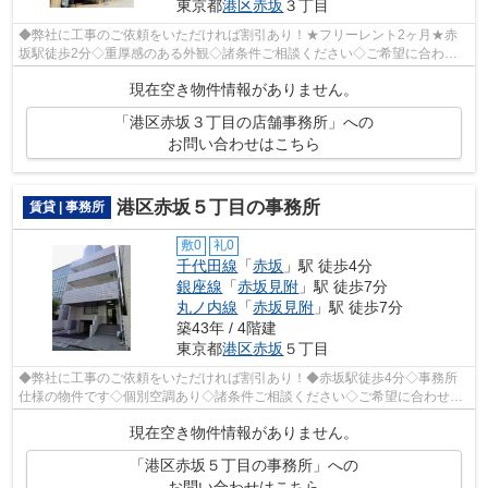
東京都
港区
赤坂
３丁目
◆弊社に工事のご依頼をいただければ割引あり！★フリーレント2ヶ月★赤
坂駅徒歩2分◇重厚感のある外観◇諸条件ご相談ください◇ご希望に合わせ
て物件のご提案が可能です◇お気軽にお問い合わ...
現在空き物件情報がありません。
「港区赤坂３丁目の店舗事務所」への
お問い合わせはこちら
港区赤坂５丁目の事務所
賃貸 | 事務所
敷0
礼0
千代田線
「
赤坂
」駅 徒歩4分
銀座線
「
赤坂見附
」駅 徒歩7分
丸ノ内線
「
赤坂見附
」駅 徒歩7分
築43年 / 4階建
東京都
港区
赤坂
５丁目
◆弊社に工事のご依頼をいただければ割引あり！◆赤坂駅徒歩4分◇事務所
仕様の物件です◇個別空調あり◇諸条件ご相談ください◇ご希望に合わせて
物件のご提案が可能です◇お気軽にお問い合わ...
現在空き物件情報がありません。
「港区赤坂５丁目の事務所」への
お問い合わせはこちら