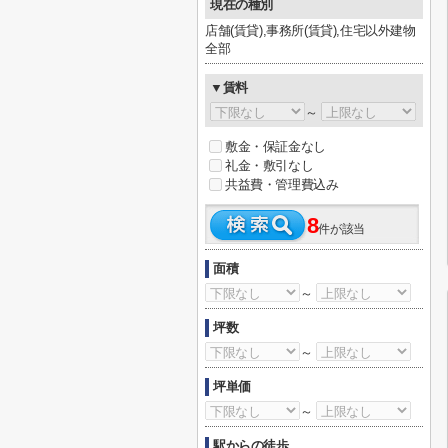
現在の種別
店舗(賃貸),事務所(賃貸),住宅以外建物
全部
▼賃料
～
敷金・保証金なし
礼金・敷引なし
共益費・管理費込み
8
件が該当
面積
～
坪数
～
坪単価
～
駅からの徒歩