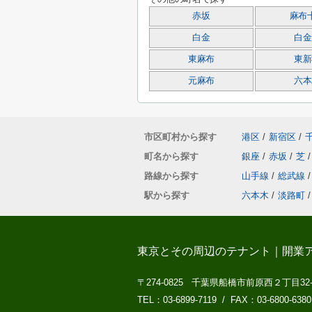
赤坂
麻布
白金
白金
東麻布
東新
元麻布
六本
市区町村から探す
港区
/
新宿区
/
町名から探す
銀座
/
赤坂
/
芝
/
路線から探す
山手線
/
総武線
/
駅から探す
六本木
/
淡路町
/
東京とその周辺のテナント｜開業
〒274-0825 千葉県船橋市前原西２丁目32
TEL：03-6899-7119 / FAX：03-6800-6380