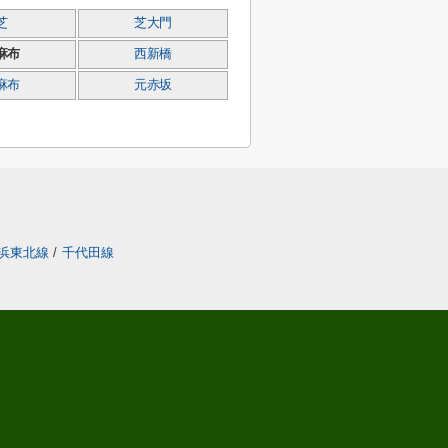
芝
芝大門
麻布
西新橋
麻布
元赤坂
浜東北線
/
千代田線