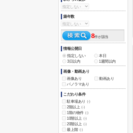
築年数
8
件が該当
情報公開日
指定しない
本日
3日以内
1週間以内
画像・動画あり
画像あり
動画あり
パノラマあり
こだわり条件
駐車場あり
(-)
2階以上
(-)
1階の物件
(-)
10階以上
(-)
20階以上
(-)
最上階
(-)