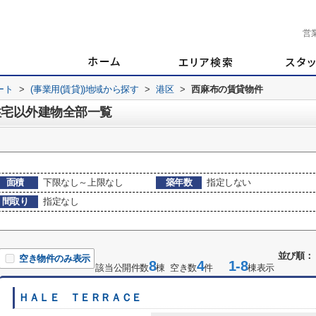
営
ート
>
(事業用(賃貸))地域から探す
>
港区
>
西麻布の賃貸物件
住宅以外建物全部一覧
面積
下限なし～上限なし
築年数
指定しない
間取り
指定なし
並び順：
空き物件のみ表示
8
4
1-8
該当公開件数
棟 空き数
件
棟表示
ＨＡＬＥ ＴＥＲＲＡＣＥ