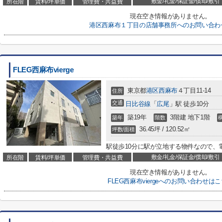
敷金/礼金/保証金/償却/敷引
所在階
賃料/坪単価
管理費・共益費
現在空き情報がありません。
港区西麻布１丁目の店舗事務所へのお問い合わ
FLEG西麻布vierge
東京都
港区
西麻布
４丁目11-14
住所
交通
日比谷線
「
広尾
」駅 徒歩10分
築19年
3階建 地下1階
築年
階数
36.45坪 / 120.52㎡
坪数/面積
駅徒歩10分に駅が立地する物件なので、
敷金/礼金/保証金/償却/敷引
所在階
賃料/坪単価
管理費・共益費
現在空き情報がありません。
FLEG西麻布viergeへのお問い合わせは