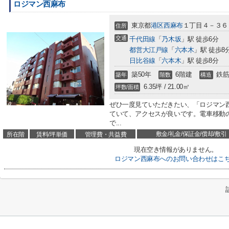
ロジマン西麻布
東京都
港区
西麻布
１丁目４－３６
住所
交通
千代田線
「
乃木坂
」駅 徒歩6分
都営大江戸線
「
六本木
」駅 徒歩8
日比谷線
「
六本木
」駅 徒歩8分
築50年
6階建
鉄筋
築年
階数
構造
6.35坪 / 21.00㎡
坪数/面積
ぜひ一度見ていただきたい、「ロジマン
ていて、アクセスが良いです。電車移動
で...
敷金/礼金/保証金/償却/敷引
所在階
賃料/坪単価
管理費・共益費
現在空き情報がありません。
ロジマン西麻布へのお問い合わせはこ