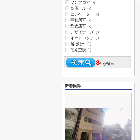
ワンフロア
(-)
高層ビル
(-)
エレベーター
(-)
事務所可
(-)
飲食店可
(-)
デザイナーズ
(-)
オートロック
(-)
居抜物件
(-)
個別空調
(-)
8
件が該当
新着物件