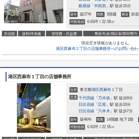
銀座線
「
外苑前
」駅 徒歩15分
築27年
3階建
鉄筋
築年
階数
構造
6.65坪 / 22.00㎡
坪数/面積
敷金/礼金/保証金/償却/敷引
所在階
賃料/坪単価
管理費・共益費
現在空き情報がありません。
港区西麻布２丁目の店舗事務所へのお問い合わ
港区西麻布１丁目の店舗事務所
東京都
港区
西麻布
１丁目
住所
交通
千代田線
「
乃木坂
」駅 徒歩9分
日比谷線
「
広尾
」駅 徒歩10分
日比谷線
「
六本木
」駅 徒歩7分
築46年
14階建 地下1階
築年
階数
6.82坪 / 22.55㎡
坪数/面積