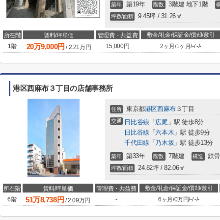
築19年
3階建 地下1階
築年
階数
9.45坪 / 31.26㎡
坪数/面積
敷金/礼金/保証金/償却/敷引
所在階
賃料/坪単価
管理費・共益費
20
万
9,000
円
1階
15,000円
2ヶ月
/
1ヶ月
/
-
/
-
/
-
/
2.21
万円
港区西麻布３丁目の店舗事務所
東京都
港区
西麻布
３丁目
住所
交通
日比谷線
「
広尾
」駅 徒歩8分
日比谷線
「
六本木
」駅 徒歩9分
千代田線
「
乃木坂
」駅 徒歩13分
築33年
7階建
鉄骨
築年
階数
構造
24.82坪 / 82.06㎡
坪数/面積
敷金/礼金/保証金/償却/敷引
所在階
賃料/坪単価
管理費・共益費
51
万
8,738
円
6階
-
6ヶ月
/
0万円
/
-
/
-
/
-
/
2.09
万円