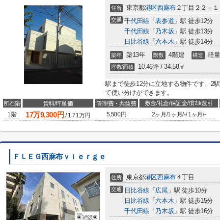
東京都
港区
西麻布
２丁目２２－１
住所
交通
千代田線
「
表参道
」駅 徒歩12分
千代田線
「
乃木坂
」駅 徒歩13分
日比谷線
「
六本木
」駅 徒歩14分
築13年
4階建
軽量
築年
階数
構造
10.46坪 / 34.58㎡
坪数/面積
駅まで徒歩12分に立地する物件です。2
て使い分けができます。
敷金/礼金/保証金/償却/敷引
所在階
賃料/坪単価
管理費・共益費
17
万
9,300
円
1階
5,500円
2ヶ月
/
1ヶ月
/
-
/
1ヶ月
/
-
/
1.71
万円
ＦＬＥＧ西麻布ｖｉｅｒｇｅ
東京都
港区
西麻布
４丁目
住所
交通
日比谷線
「
広尾
」駅 徒歩10分
日比谷線
「
六本木
」駅 徒歩15分
千代田線
「
乃木坂
」駅 徒歩16分