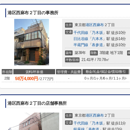
港区西麻布２丁目の事務所
東京都
港区
西麻布
２丁目
住所
交通
千代田線
「
乃木坂
」駅 徒歩10分
日比谷線
「
六本木
」駅 徒歩14分
半蔵門線
「
表参道
」駅 徒歩10分
築39年
3階建 地下1階
築年
階数
21.41坪 / 70.78㎡
坪数/面積
敷金/礼金/保証金/償却/敷引
所在階
賃料/坪単価
管理費・共益費
59
万
4,000
円
2階
-
0ヶ月
/
1ヶ月
/
6ヶ月
/
1.1ヶ月
/
-
/
2.77
万円
港区西麻布２丁目の店舗事務所
東京都
港区
西麻布
２丁目
住所
交通
千代田線
「
乃木坂
」駅 徒歩11分
銀座線
「
表参道
」駅 徒歩13分