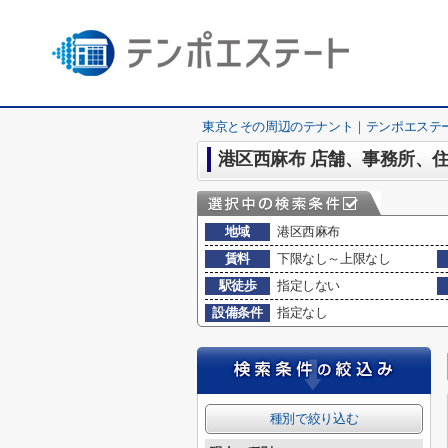
東京とその周辺のテナント｜テンポエステ
港区西麻布 店舗、事務所、
地域
港区西麻布
賃料
下限なし～上限なし
駅徒歩
指定しない
設備条件
指定なし
種別で絞り込む