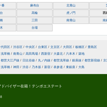
十番
麻布台
北青山
台
高輪
虎ノ門
西
橋
三田
南青山
南
木
台場
千代田区
/
渋谷区
/
中央区
/
台東区
/
文京区
/
大田区
/
板橋区
/
豊島区
浅草橋
/
南青山
/
高田馬場
/
西新宿
/
大森北
/
六本木
/
築地
都営大江戸線
/
日比谷線
/
丸ノ内線
/
都営浅草線
/
銀座線
/
都営新宿線
/
京
浅草橋
/
神田
/
渋谷
/
乃木坂
/
新宿
/
表参道
/
東銀座
/
大島
アドバイザー在籍！テンポエステート
-8