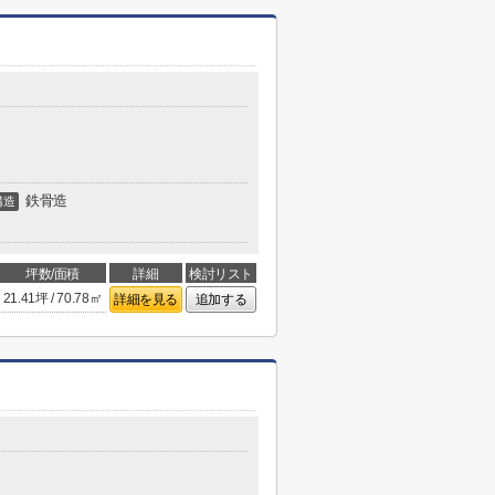
鉄骨造
構造
坪数/面積
詳細
検討リスト
21.41坪 / 70.78㎡
詳細を見る
追加する