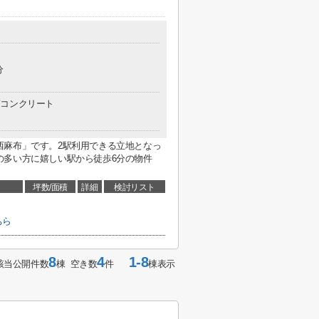
分
コンクリート
西麻布」です。2駅利用できる立地となっ
の多い方に嬉しい駅から徒歩6分の物件
坪数/面積
詳細
検討リスト
ちら
8
4
1-8
該当公開件数
棟 空き数
件
棟表示