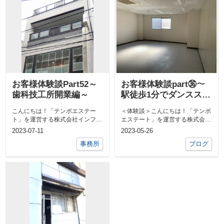
お客様体験談Part52～
お客様体験談part㊱～
歯科技工所開業編～
駅徒歩1分でダンススタ
ジオ編～
こんにちは！「テンポエステー
＜体験談＞こんにちは！「テンポ
ト」を運営する株式会社インフィ
エステート」を運営する株式会社
ニティライフの伊礼です。テンポ
インフィニティライフの郡司で
2023-07-11
2023-05-26
エステート ...
す。&nbs...
事務所
ブログ