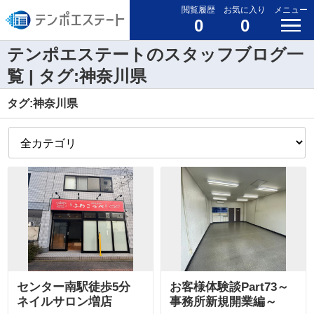
閲覧履歴
お気に入り
メニュー
0
0
テンポエステートのスタッフブログ一
覧 | タグ:神奈川県
タグ:神奈川県
センター南駅徒歩5分
お客様体験談Part73～
ネイルサロン増店
事務所新規開業編～