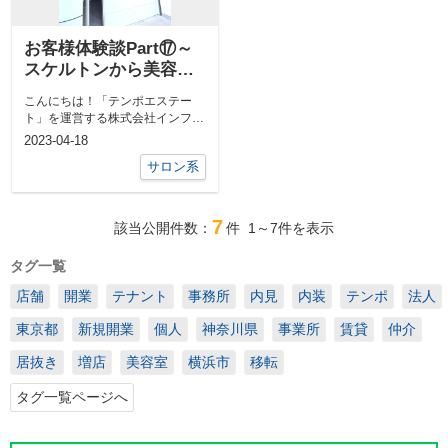
お客様体験談Part⑰～
スケルトンから美容室
へ編～
こんにちは！「テンポエステー
ト」を運営する株式会社インフィ
ニティライフの伊礼です。テンポ
2023-04-18
エステート ...
サロン系
7
該当公開件数：
件
1～7
件を表示
タグ一覧
店舗
開業
テナント
事務所
内見
内装
テンポ
法人
東京都
新規開業
個人
神奈川県
事業所
賃貸
仲介
居抜き
増店
美容室
横浜市
移転
タグ一覧ページへ