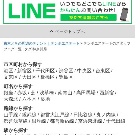
ページトップへ
東京とその周辺のテナント｜テンポエステート
>
テンポエステートのスタッフ
ブログ一覧 | タグ:神奈川県
市区町村から探す
港区
/
新宿区
/
千代田区
/
渋谷区
/
中央区
/
台東区
/
文京区
/
大田区
/
板橋区
/
豊島区
町名から探す
銀座
/
赤坂
/
芝
/
浅草橋
/
南青山
/
高田馬場
/
西新宿
/
大森北
/
六本木
/
築地
路線から探す
山手線
/
総武線
/
都営大江戸線
/
日比谷線
/
丸ノ内線
/
都営浅草線
/
銀座線
/
都営新宿線
/
京浜東北線
/
千代田線
駅から探す