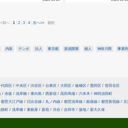
<<前へ
1
2
3
4
次へ>>
最初
内装
テンポ
法人
東京都
新規開業
個人
神奈川県
事業
千代田区
/
中央区
/
渋谷区
/
台東区
/
大田区
/
板橋区
/
墨田区
/
世田谷区
山
/
赤坂
/
浅草橋
/
東向島
/
西新宿
/
高田馬場
/
六本木
/
神田須田町
都営大江戸線
/
日比谷線
/
丸ノ内線
/
都営浅草線
/
銀座線
/
都営新宿線
/
京
淡路町
/
浅草橋
/
東銀座
/
新宿
/
渋谷
/
吉祥寺
/
築地
/
新大久保