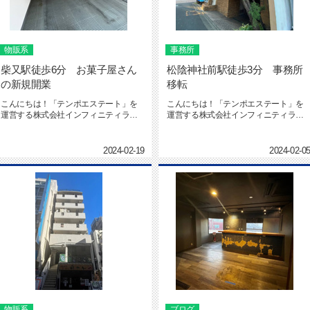
物販系
事務所
柴又駅徒歩6分 お菓子屋さん
松陰神社前駅徒歩3分 事務所
の新規開業
移転
こんにちは！「テンポエステート」を
こんにちは！「テンポエステート」を
運営する株式会社インフィニティライ
運営する株式会社インフィニティライ
フの社本です。テンポエステート ...
フの海本です。テンポエステート ...
2024-02-19
2024-02-0
物販系
ブログ