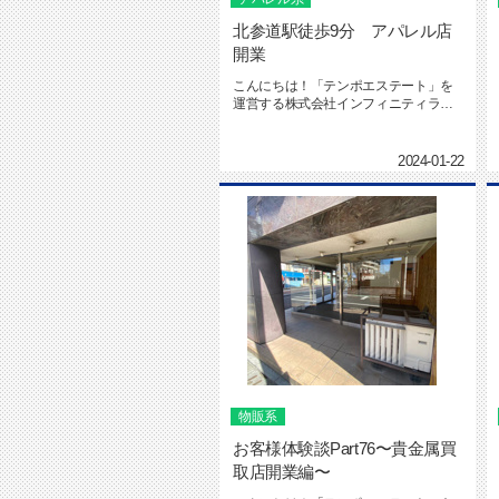
北参道駅徒歩9分 アパレル店
開業
こんにちは！「テンポエステート」を
運営する株式会社インフィニティライ
フの海本です。テンポエステート ...
2024-01-22
物販系
お客様体験談Part76〜貴金属買
取店開業編〜