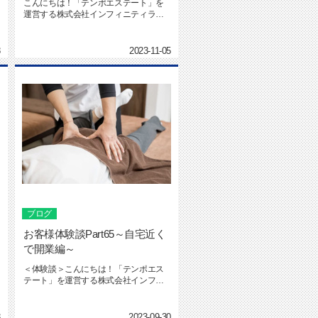
こんにちは！「テンポエステート」を
運営する株式会社インフィニティライ
フの社本です。テンポエステート ...
8
2023-11-05
ブログ
お客様体験談Part65～自宅近く
で開業編～
＜体験談＞こんにちは！「テンポエス
テート」を運営する株式会社インフィ
ニティライフの郡司です。&nbs...
3
2023-09-30