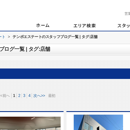
営
ート
>
テンポエステートのスタッフブログ一覧 | タグ:店舗
ログ一覧 | タグ:店舗
<<前へ
1
2
3
4
次へ>>
最初