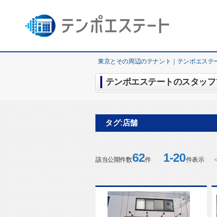
東京とその周辺のテナント｜テンポエステ
テンポエステートのスタッフブ
タグ:店舗
62
1-20
該当公開件数
件
件表示