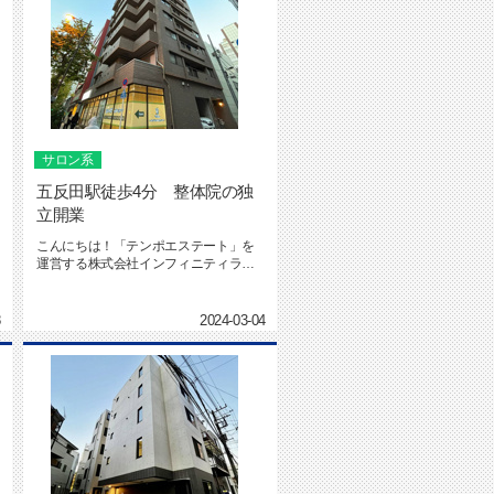
サロン系
五反田駅徒歩4分 整体院の独
立開業
こんにちは！「テンポエステート」を
運営する株式会社インフィニティライ
フの社本です。テンポエステート ...
8
2024-03-04