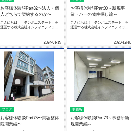
お客様体験談Part82〜法人・個
お客様体験談Part80～新規事
人どちらで契約するのか〜
業・バーの物件探し編～
こんにちは！「テンポエステート」を
こんにちは！「テンポエステート」を
運営する株式会社インフィニティライ
運営する株式会社インフィニティライ
フの社本です。テンポエステート ...
フの社本です。テンポエステート ...
2024-01-15
2023-12-1
ブログ
事務所
お客様体験談Part75〜美容整体
お客様体験談Part73～事務所新
院開業編〜
規開業編～