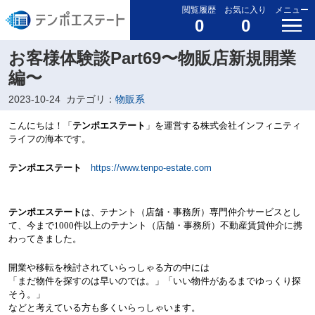
閲覧履歴
お気に入り
メニュー
0
0
お客様体験談Part69〜物販店新規開業
編〜
2023-10-24
カテゴリ：
物販系
こんにちは！「
テンポエステート
」を運営する株式会社インフィニティ
ライフの海本です。
テンポエステート
https://www.tenpo-estate.com
テンポエステート
は、テナント（店舗・事務所）専門仲介サービスとし
て、今まで
1000
件以上のテナント（店舗・事務所）不動産賃貸仲介に携
わってきました。
開業や移転を検討されていらっしゃる方の中には
「まだ物件を探すのは早いのでは。」「いい物件があるまでゆっくり探
そう。」
などと考えている方も多くいらっしゃいます。