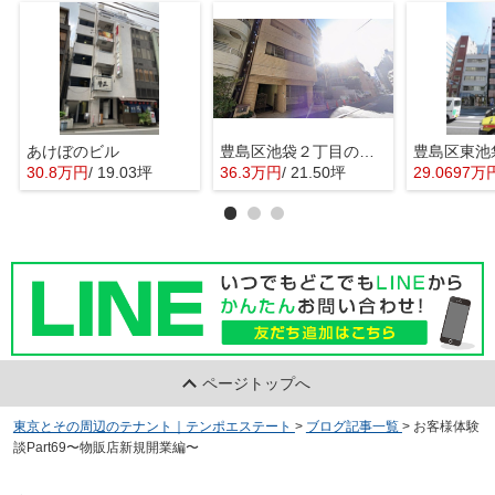
あけぼのビル
豊島区池袋２丁目の店舗事務所
30.8万円
/ 19.03坪
36.3万円
/ 21.50坪
29.0697万
ページトップへ
東京とその周辺のテナント｜テンポエステート
>
ブログ記事一覧
>
お客様体験
談Part69〜物販店新規開業編〜