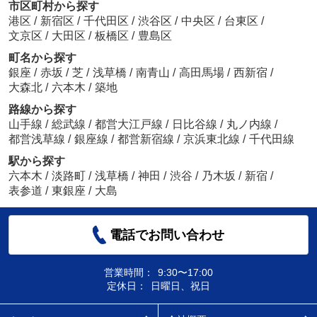
市区町村から探す
港区
/
新宿区
/
千代田区
/
渋谷区
/
中央区
/
台東区
/
文京区
/
大田区
/
板橋区
/
豊島区
町名から探す
銀座
/
赤坂
/
芝
/
浅草橋
/
南青山
/
高田馬場
/
西新宿
/
大森北
/
六本木
/
築地
路線から探す
山手線
/
総武線
/
都営大江戸線
/
日比谷線
/
丸ノ内線
/
都営浅草線
/
銀座線
/
都営新宿線
/
京浜東北線
/
千代田線
駅から探す
六本木
/
淡路町
/
浅草橋
/
神田
/
渋谷
/
乃木坂
/
新宿
/
表参道
/
東銀座
/
大島
電話でお問い合わせ
営業時間：
9:30〜17:00
定休日：
日曜日、祝日