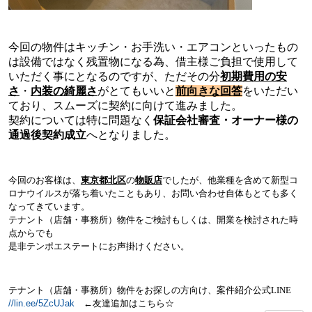
今回の物件はキッチン・お手洗い・エアコンといったもの
は設備ではなく残置物になる為、借主様ご負担で使用して
いただく事にとなるのですが、
ただその分
初期費用の安
さ
・
内装の
綺麗さ
が
とてもいい
と
前向きな回答
をいただい
ており、スムーズに契約に向けて進みました。
契約については特に問題なく
保証会社審査・オーナー様の
通過後契約成立
へとなりました。
今回のお客様は、
東京都北区
の
物販店
でしたが、他業種を含めて新型コ
ロナウイルスが落ち着いたこともあり、お問い合わせ自体もとても多く
なってきています。
テナント（店舗・事務所）物件をご検討もしくは、開業を検討された時
点からでも
是非テンポエステートにお声掛けください。
テナント（店舗・事務所）物件をお探しの方向け、案件紹介公式
LINE
//lin.ee/5ZcUJak
←
友達追加はこちら
☆