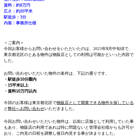
賃料：約8
万円
広さ：約20
平米
駅徒歩：3
分
内装：事務所仕様
＜ご案内＞
今回お客様からお問い合わせをいただいたのは、
2023
年9
月中旬頃で、
東京都北区のとある物件は物販店としての利用は可能かといった内容で
した。
お問い合わせいただいた物件の条件は、下記の通りです。
・駅徒歩10
分圏内
・15
平米以上
・賃料10万円以内
今回のお客様は東京都北区で
物販店として開業できる物件を探している
と
弊社へお問い合わせ
いただきました。
今回お問い合わせいただいた物件は、以前に店舗として利用していた事
もあり、物販店の利用であれば特に問題ないと管理会社様からも許可が
おり、ご内見の日程を調整し後日内見する事が決まりました。