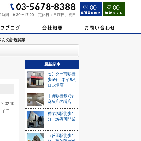
00
00
業時間：
9:30〜17:00
定休日：
日曜日、祝日
さんの新規開業
最新記事
センター南駅徒
歩5分 ネイルサ
ロン増店
中野駅徒歩7分
麻雀店の増店
24-02-19
フィニ
神楽坂駅徒歩4
分 診療所開業
五反田駅徒歩4