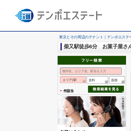
東京とその周辺のテナント｜テンポエステ
柴又駅徒歩6分 お菓子屋さ
エリア| 駅
賃料
面積
-
件該当