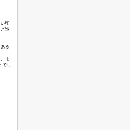
しい印
んど造
にある
り、ま
とでし