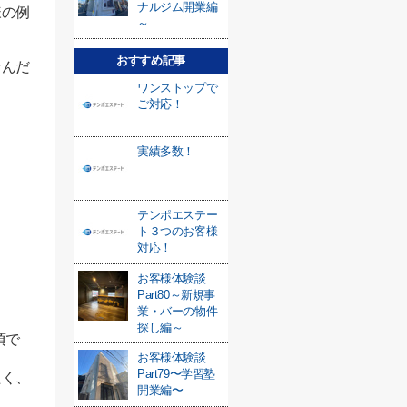
ナルジム開業編
様の例
～
おすすめ記事
なんだ
ワンストップで
。
ご対応！
実績多数！
テンポエステー
ト３つのお客様
対応！
お客様体験談
Part80～新規事
業・バーの物件
探し編～
頃で
お客様体験談
Part79〜学習塾
たく、
開業編〜