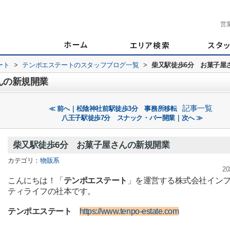
営
ート
>
テンポエステートのスタッフブログ一覧
>
柴又駅徒歩6分 お菓子屋
んの新規開業
記事一覧
≪ 前へ｜松陰神社前駅徒歩3分 事務所移転
八王子駅徒歩7分 スナック・バー開業｜次へ ≫
柴又駅徒歩6分 お菓子屋さんの新規開業
カテゴリ：
物販系
20
こんにちは！「
テンポエステート
」を運営する株式会社イン
ティライフの社本です。
テンポエステート
https://www.tenpo-estate.com