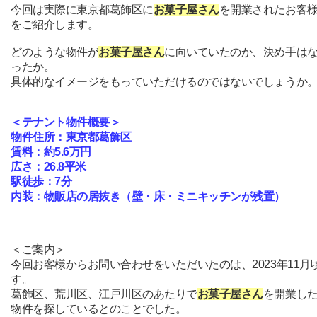
今回は実際に東京都葛飾区に
お菓子屋さん
を開業されたお客
をご紹介します。
どのような物件が
お菓子屋さん
に向いていたのか、決め手は
ったか。
具体的なイメージをもっていただけるのではないでしょうか
＜テナント物件概要＞
物件住所：東京都葛飾区
賃料：約5.6万円
広さ：26.8平米
駅徒歩：7分
内装：物販店の居抜き（壁・床・ミニキッチンが残置）
＜ご案内＞
今回お客様からお問い合わせをいただいたのは、2023年11月
す。
葛飾区、荒川区、江戸川区のあたりで
お菓子屋さん
を開業し
物件を探しているとのことでした。