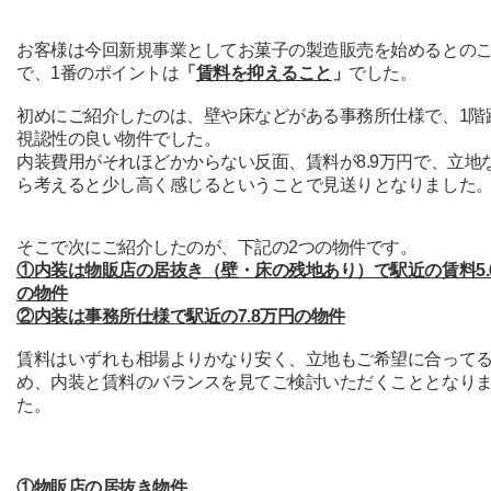
お客様は今回新規事業としてお菓子の製造販売を始めるとの
で、1番のポイントは
「
賃料を抑えること
」
でした。
初めにご紹介したのは、壁や床などがある事務所仕様で、1階
視認性の良い物件でした。
内装費用がそれほどかからない反面、賃料が8.9万円で、立地
ら考えると少し高く感じるということで見送りとなりました
そこで次にご紹介したのが、下記の2つの物件です。
①内装は物販店の居抜き（壁・床の残地あり）で駅近の賃料5.
の物件
②内装は事務所仕様で駅近の7.8万円の物件
賃料はいずれも相場よりかなり安く、立地もご希望に合って
め、内装と賃料のバランスを見てご検討いただくこととなり
た。
①物販店の居抜き物件