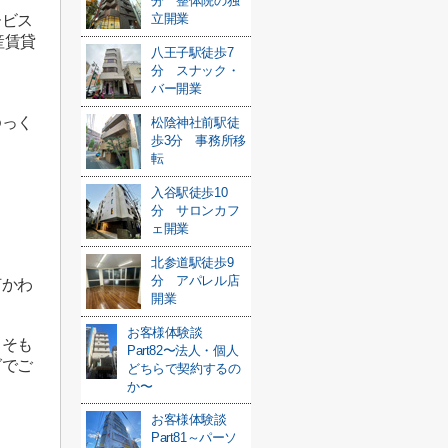
分 整体院の独
立開業
ービス
産賃貸
八王子駅徒歩7
分 スナック・
バー開業
ゆっく
松陰神社前駅徒
歩3分 事務所移
転
入谷駅徒歩10
分 サロンカフ
ェ開業
北参道駅徒歩9
分 アパレル店
何かわ
開業
お客様体験談
もそも
Part82〜法人・個人
グでご
どちらで契約するの
か〜
お客様体験談
Part81～パーソ