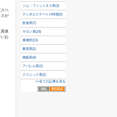
ジム・フィットネス系(2)
理スペ
テンポエステートの特徴(3)
ースが
飲食系(7)
、具体
サロン系(16)
すいお
事務所(13)
教室系(1)
物販系(4)
アパレル系(1)
クリニック系(1)
>>全ての記事を見る
XML
RSS2.0