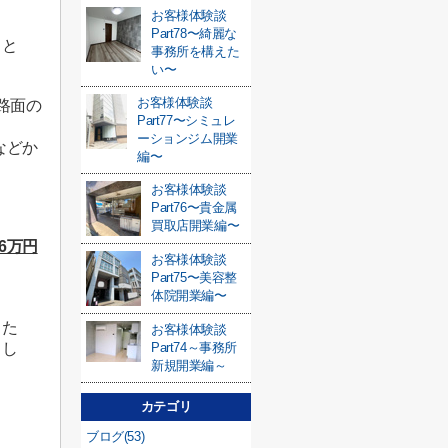
お客様体験談
Part78〜綺麗な
こと
事務所を構えた
い〜
お客様体験談
路面の
Part77〜シミュレ
ーションジム開業
などか
編〜
。
お客様体験談
Part76〜貴金属
買取店開業編〜
6万円
お客様体験談
Part75〜美容整
体院開業編〜
るた
お客様体験談
まし
Part74～事務所
新規開業編～
カテゴリ
ブログ(53)