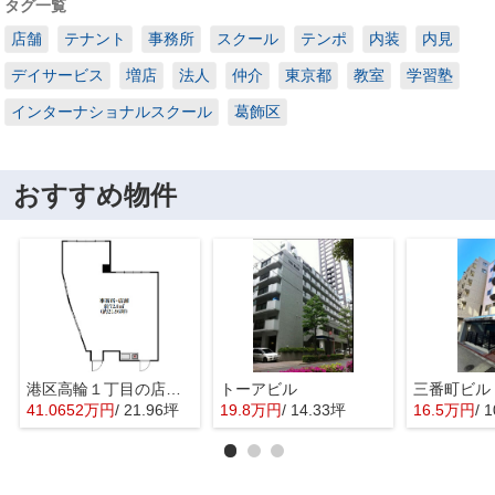
タグ一覧
店舗
テナント
事務所
スクール
テンポ
内装
内見
デイサービス
増店
法人
仲介
東京都
教室
学習塾
インターナショナルスクール
葛飾区
おすすめ物件
港区高輪１丁目の店舗事務所
トーアビル
三番町ビル
41.0652万円
/ 21.96坪
19.8万円
/ 14.33坪
16.5万円
/ 