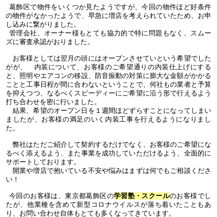
葛飾区で物件をいくつか見たようですが、今回の物件ほど好条件
の物件がなかったようで、早急に増店を考えられていたため、お申
し込みに繋がりました。
管理会社、オーナー様もとても協力的で特に問題もなく、スムー
ズに審査承認がおりました。
お客様としては翌月の頭にはオープンさせていという希望でした
がが、 内装について、お客様のご希望通りの内装仕上げにする
と、照明やエアコンの移設、防音振動の対策に膨大な金額がかかる
ことと工事日程が間に合わないということで、何社もの業者と予算
を抑えつつ、なるべくスピーディーにご希望に沿う形で行えるよう
打ち合わせを密に行いました。
結果、希望のオープン日を１週間ほどずらすことになってしまい
ましたが、お客様の満足のいく内装工事を行えるようになりまし
た。
弊社はただご紹介して契約するだけでなく、お客様のご希望にな
るべく添えるよう、また事業を成功していただけるよう、全面的に
サポートしております。
開業や増店で抱いている不安や悩みはまずは何でもご相談くださ
い！
今回のお客様は、東京都葛飾区の
学習塾・スクール
のお客様でし
たが、他業種を含めて新型コロナウイルスが落ち着いたこともあ
り、お問い合わせ自体もとても多くなってきています。