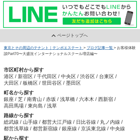
ページトップへ
東京とその周辺のテナント｜テンポエステート
>
ブログ記事一覧
>
お客様体験
談Part70〜大盛況インターナショナルスクール増店編〜
市区町村から探す
港区
/
新宿区
/
千代田区
/
中央区
/
渋谷区
/
台東区
/
大田区
/
板橋区
/
世田谷区
/
墨田区
町名から探す
銀座
/
芝
/
南青山
/
赤坂
/
浅草橋
/
六本木
/
西新宿
/
高田馬場
/
東向島
/
浅草
路線から探す
総武線
/
山手線
/
都営大江戸線
/
日比谷線
/
丸ノ内線
/
都営浅草線
/
都営新宿線
/
銀座線
/
京浜東北線
/
中央線
駅から探す