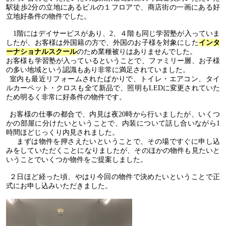
駅徒歩
2
分の立地にあるビルの１フロア
で、商店街の一画にある好
立地好条件の物件でした。
1
階にはデイサービスがあり、
2
、４階も同じ学習塾が入っていま
したが、お客様は外国籍の方で、外国のお子様を対象にした
インタ
ーナショナルスクール
のため業種被りはありませんでした。
お客様も学習塾が入っているということで、ファミリー層、お子様
の多い地域という認識もあり非常に満足されていました。
室内も最近リフォームされたばかりで、トイレ・エアコン、タイ
ルカーペット・クロスも全て新品で、照明も
LED
に変更されていた
ため明るく非常に好条件の物件です。
お客様の仕事の都合で、内見は夜
20
時から行いましたが、いくつ
かの部屋に分けたいということで、内装について話し合いながら
1
時間ほどじっくり内見されました。
まずは物件を押さえたいということで、その場ですぐに申し込
みをしていただくことになりましたが、そのほかの物件も見たいと
いうことでいくつか物件をご提案しました。
２日ほど経った頃、やはり今回の物件で決めたいということで正
式にお申し込みいただきました。