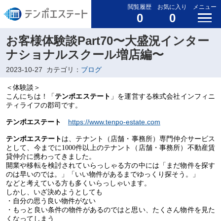
閲覧履歴
お気に入り
メニュー
0
0
お客様体験談Part70〜大盛況インター
ナショナルスクール増店編〜
2023-10-27
カテゴリ：
ブログ
＜体験談＞
こんにちは！「
テンポエステート
」を運営する株式会社インフィニ
ティライフの郡司です。
https://www.tenpo-estate.com
テンポエステー
ト
テンポエステー
ト
は、テナント（店舗・事務所）専門仲介サービス
として、今までに
1000
件以上のテナント（店舗・事務所）不動産賃
貸仲介に携わってきました。
開業や移転を検討されていらっしゃる方の中には「まだ物件を探す
のは早いのでは。」「いい物件があるまでゆっくり探そう。」
などと考えている方も多くいらっしゃいます。
しかし、いざ決めようとしても
・自分の思う良い物件がない
・もっと良い条件の物件があるのではと思い、たくさん物件を見た
くなってしまう