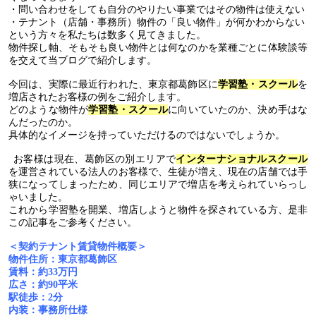
・問い合わせをしても自分のやりたい事業ではその物件は使えない
・テナント（店舗・事務所）物件の「良い物件」が何かわからない
という方々を私たちは数多く見てきました。
物件探し軸、そもそも良い物件とは何なのかを業種ごとに体験談等
を交えて当ブログで紹介します。
今回は、実際に最近行われた、東京都葛飾区に
学習塾・スクール
を
増店されたお客様の例をご紹介します。
どのような物件が
学習塾・スクール
に向いていたのか、決め手はな
んだったのか。
具体的なイメージを持っていただけるのではないでしょうか。
お客様は現在、葛飾区の別エリアで
インターナショナルスクール
を運営されている法人のお客様で、生徒が増え、現在の店舗では手
狭になってしまったため、同じエリアで増店を考えられていらっし
ゃいました。
これから学習塾を開業、増店しようと物件を探されている方、是非
この記事をご参考ください。
＜契約テナント賃貸物件概要＞
物件住所：東京都葛飾区
賃料：約
33
万円
広さ：約
90
平米
駅徒歩：
2
分
内装：事務所仕様