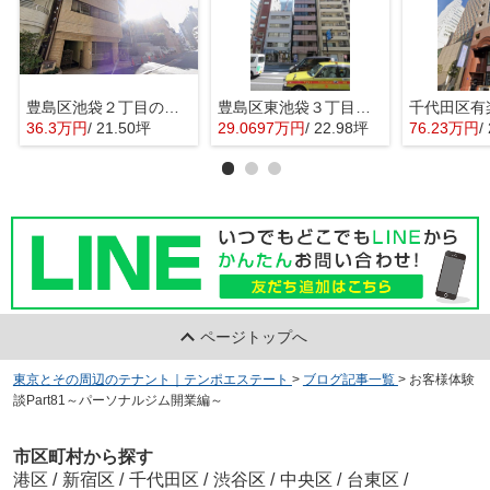
豊島区池袋２丁目の店舗事務所
豊島区東池袋３丁目の事務所
36.3万円
/ 21.50坪
29.0697万円
/ 22.98坪
76.23万円
/
ページトップへ
東京とその周辺のテナント｜テンポエステート
>
ブログ記事一覧
>
お客様体験
談Part81～パーソナルジム開業編～
市区町村から探す
港区
/
新宿区
/
千代田区
/
渋谷区
/
中央区
/
台東区
/