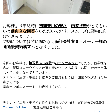
お客様より申込時に
初期費用の安さ
・
内装状態
が
とてもい
い
と
前向きな回答
をいただいており、スムーズに契約に向
けて進みました。
契約については特に問題なく
保証会社審査・オーナー様の
通過後契約成立
へとなりました。
今回のお客様は、
埼玉県ふじみ野
の
パーソナルジム
でしたが、他業種を
含めて新型コロナウイルスが落ち着いたこともあり、お問い合わせ自体
もとても多くなってきています。
テナント（店舗・事務所）物件をご検討もしくは、開業を検討された時
点からでも
是非テンポエステートにお声掛けください。
テナント（店舗・事務所）物件をお探しの方向け、案件紹介公式
LINE
//lin.ee/5ZcUJak
←
友達追加はこちら
☆