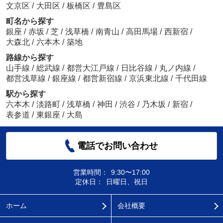
文京区
/
大田区
/
板橋区
/
豊島区
町名から探す
銀座
/
赤坂
/
芝
/
浅草橋
/
南青山
/
高田馬場
/
西新宿
/
大森北
/
六本木
/
築地
路線から探す
山手線
/
総武線
/
都営大江戸線
/
日比谷線
/
丸ノ内線
/
都営浅草線
/
銀座線
/
都営新宿線
/
京浜東北線
/
千代田線
駅から探す
六本木
/
淡路町
/
浅草橋
/
神田
/
渋谷
/
乃木坂
/
新宿
/
表参道
/
東銀座
/
大島
電話でお問い合わせ
営業時間：
9:30〜17:00
定休日：
日曜日、祝日
ホーム
会社概要