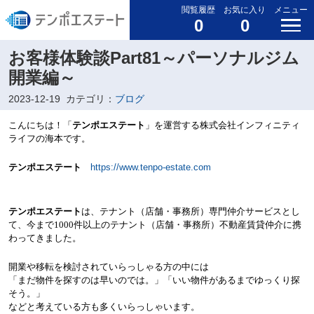
閲覧履歴
お気に入り
メニュー
0
0
お客様体験談Part81～パーソナルジム
開業編～
2023-12-19
カテゴリ：
ブログ
こんにちは！「
テンポエステート
」を運営する株式会社インフィニティ
ライフの海本です。
テンポエステート
https://www.tenpo-estate.com
テンポエステート
は、テナント（店舗・事務所）専門仲介サービスとし
て、今まで
1000
件以上のテナント（店舗・事務所）不動産賃貸仲介に携
わってきました。
開業や移転を検討されていらっしゃる方の中には
「まだ物件を探すのは早いのでは。」「いい物件があるまでゆっくり探
そう。」
などと考えている方も多くいらっしゃいます。