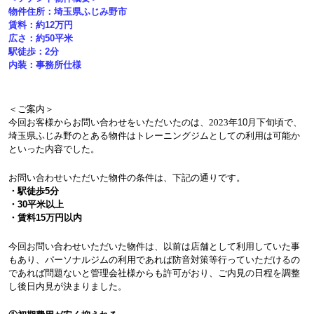
物件住所：埼玉県ふじみ野市
賃料：約12
万円
広さ：約50
平米
駅徒歩：2
分
内装：事務所仕様
＜ご案内＞
今回お客様からお問い合わせをいただいたのは、
2023
年10
月下旬頃で、
埼玉県ふじみ野のとある物件はトレーニングジムとしての利用は可能か
といった内容でした。
お問い合わせいただいた物件の条件は、下記の通りです。
・駅徒歩5
分
・30
平米以上
・賃料15万円以内
今回お問い合わせいただいた物件は、以前は店舗として利用していた事
もあり、パーソナルジムの利用であれば防音対策等行っていただけるの
であれば問題ないと管理会社様からも許可がおり、ご内見の日程を調整
し後日内見が決まりました。