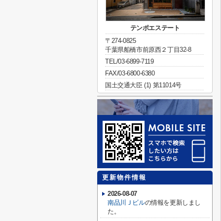
テンポエステート
〒274-0825
千葉県船橋市前原西２丁目32-8
TEL/03-6899-7119
FAX/03-6800-6380
国土交通大臣 (1) 第11014号
更新物件情報
2026-08-07
南品川Ｊビル
の情報を更新しまし
た。