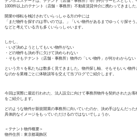
テンポエステートは、テナント（店舗・事務所）専門仲介サービスとして、
1000件以上のテナント（店舗・事務所）不動産賃貸仲介に携わってきました
開業や移転を検討されていらっしゃる方の中には
「まだ物件を探すのは早いのでは。」「いい物件があるまでゆっくり探そう
などと考えている方も多くいらっしゃいます。
しかし、
・いざ決めようとしてもいい物件がない
・どの物件も決め手に欠けて決められない
・そもそもテナント（店舗・事務所）物件の「いい物件」が何かわからない
という方々を私たちは数多く見てきました。物件探し軸、そもそもいい物件
なのかを業種ごとに体験談等を交えて当ブログでご紹介します。
今回は実際に最近行われた、法人設立に向けて事務所物件を契約されたお客
をご紹介します。
どのような物件が新規開業の事務所に向いていたのか、決め手はなんだった
具体的なイメージをもっていただけるのではないでしょうか。
＜テナント物件概要＞
物件住所：東京都葛飾区