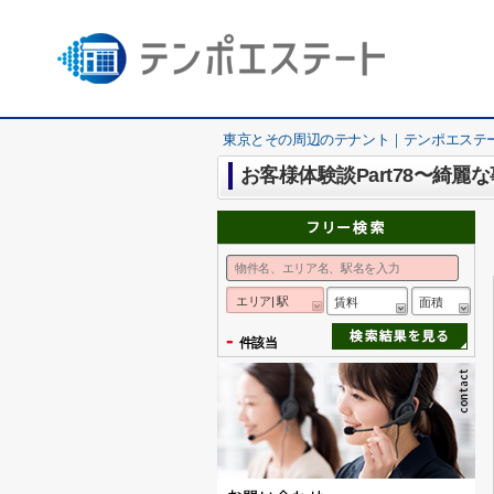
東京とその周辺のテナント｜テンポエステ
お客様体験談Part78〜綺
エリア| 駅
賃料
面積
-
件該当