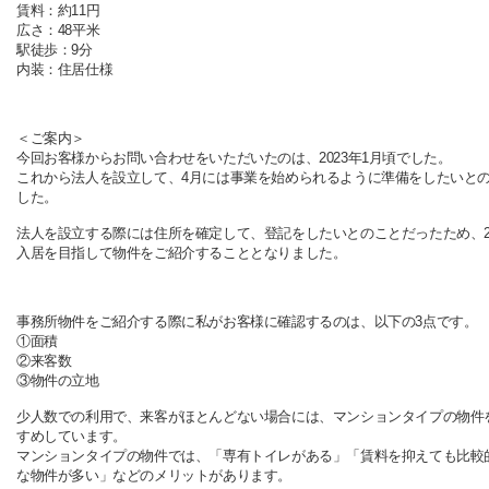
賃料：約11円
広さ：48平米
駅徒歩：9分
内装：住居仕様
＜ご案内＞
今回お客様からお問い合わせをいただいたのは、2023年1月頃でした。
これから法人を設立して、4月には事業を始められるように準備をしたいと
した。
法人を設立する際には住所を確定して、登記をしたいとのことだったため、
入居を目指して物件をご紹介することとなりました。
事務所物件をご紹介する際に私がお客様に確認するのは、以下の3点です。
①面積
②来客数
③物件の立地
少人数での利用で、来客がほとんどない場合には、マンションタイプの物件
すめしています。
マンションタイプの物件では、「専有トイレがある」「賃料を抑えても比較
な物件が多い」などのメリットがあります。