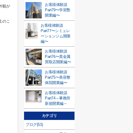
お客様体験談
外観が
Part79〜学習塾
開業編〜
上のこ
お客様体験談
Part77〜シミュレ
ーションジム開業
編〜
お客様体験談
Part76〜貴金属
買取店開業編〜
お客様体験談
Part75〜美容整
体院開業編〜
お客様体験談
Part74～事務所
新規開業編～
カテゴリ
ブログ(53)