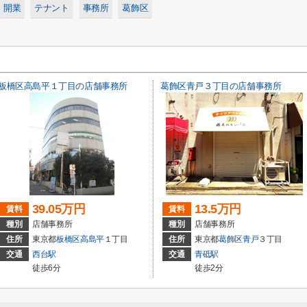
開業
テナント
事務所
葛飾区
板橋区高島平１丁目の店舗事務所
葛飾区青戸３丁目の店舗事務所
39.05万円
13.5万円
賃料
賃料
種別
店舗事務所
種別
店舗事務所
住所
東京都
板橋区
高島平
１丁目
住所
東京都
葛飾区
青戸
３丁目
交通
西台駅
交通
青砥駅
徒歩6分
徒歩2分