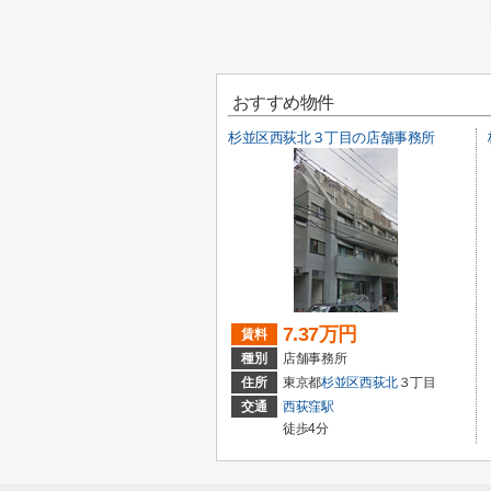
おすすめ物件
杉並区西荻北３丁目の店舗事務所
7.37万円
賃料
種別
店舗事務所
住所
東京都
杉並区
西荻北
３丁目
交通
西荻窪駅
徒歩4分