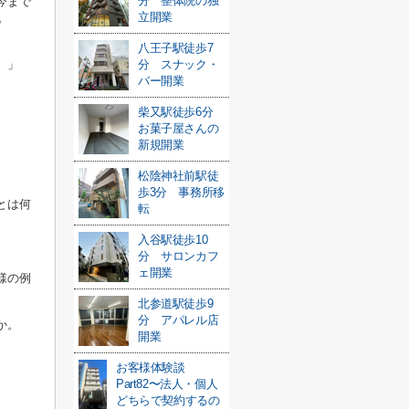
分 整体院の独
今まで
立開業
。
八王子駅徒歩7
。」
分 スナック・
バー開業
柴又駅徒歩6分
お菓子屋さんの
新規開業
松陰神社前駅徒
歩3分 事務所移
とは何
転
入谷駅徒歩10
分 サロンカフ
ェ開業
様の例
北参道駅徒歩9
分 アパレル店
か。
開業
お客様体験談
Part82〜法人・個人
どちらで契約するの