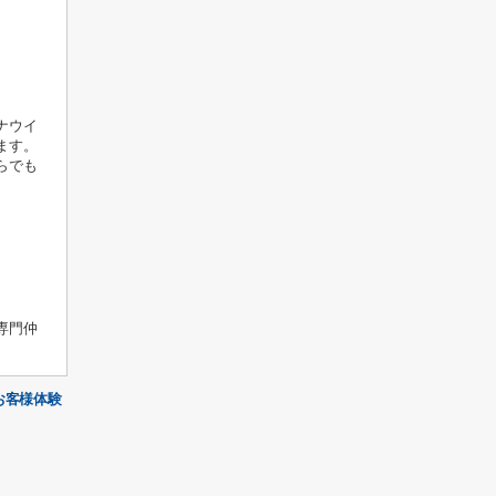
ナウイ
ます。
らでも
専門仲
お客様体験