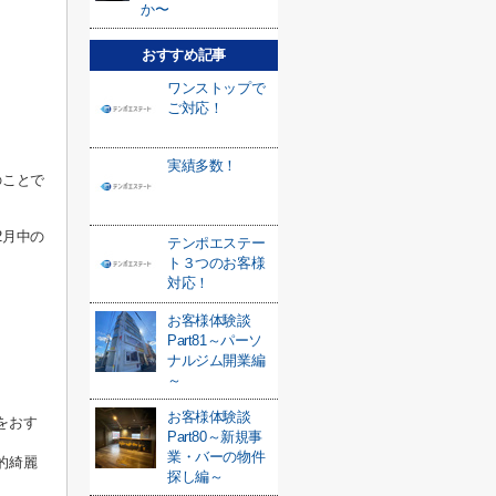
か〜
おすすめ記事
ワンストップで
ご対応！
実績多数！
のことで
2月中の
テンポエステー
ト３つのお客様
対応！
お客様体験談
Part81～パーソ
ナルジム開業編
～
お客様体験談
をおす
Part80～新規事
業・バーの物件
的綺麗
探し編～