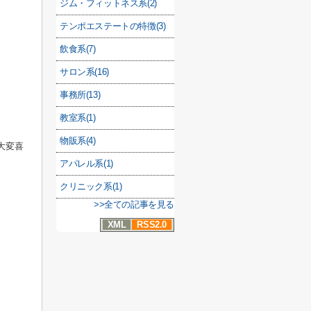
ジム・フィットネス系(2)
テンポエステートの特徴(3)
飲食系(7)
サロン系(16)
事務所(13)
教室系(1)
物販系(4)
大変喜
アパレル系(1)
クリニック系(1)
>>全ての記事を見る
XML
RSS2.0