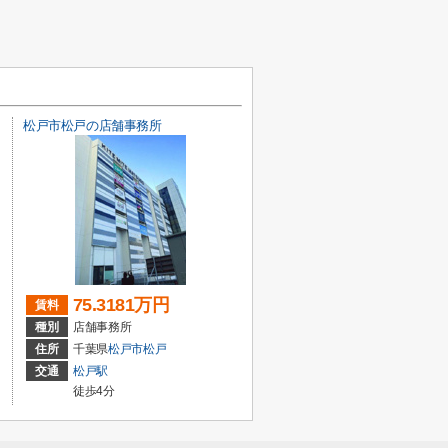
松戸市松戸の店舗事務所
75.3181万円
賃料
種別
店舗事務所
住所
千葉県
松戸市
松戸
交通
松戸駅
徒歩4分