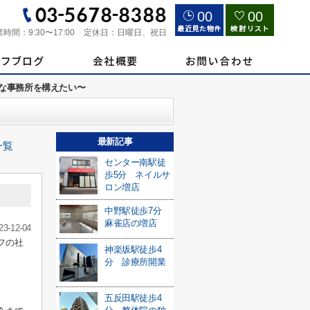
00
00
業時間：
9:30〜17:00
定休日：
日曜日、祝日
綺麗な事務所を構えたい〜
最新記事
一覧
センター南駅徒
歩5分 ネイルサ
ロン増店
中野駅徒歩7分
麻雀店の増店
23-12-04
フの社
神楽坂駅徒歩4
分 診療所開業
五反田駅徒歩4