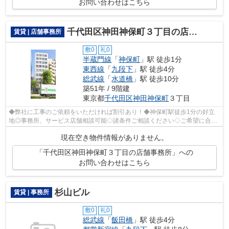
お問い合わせはこちら
千代田区神田神保町３丁目の店舗事務所
賃貸 | 店舗事務所
敷0
礼0
半蔵門線
「
神保町
」駅 徒歩1分
東西線
「
九段下
」駅 徒歩4分
総武線
「
水道橋
」駅 徒歩10分
築51年 / 9階建
東京都
千代田区
神田神保町
３丁目
◆弊社に工事のご依頼をいただければ割引あり！◆神保町駅徒歩1分の好立
地◎事務所、サービス店舗相談可能◇諸条件ご相談ください◇ご希望に合わ
せて物件のご提案が可能です◇お気軽にお問い...
現在空き物件情報がありません。
「千代田区神田神保町３丁目の店舗事務所」への
お問い合わせはこちら
杉山ビル
賃貸 | 事務所
敷0
礼0
総武線
「
飯田橋
」駅 徒歩4分