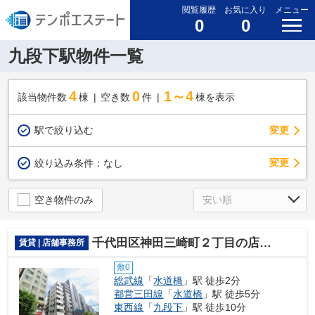
閲覧履歴
お気に入り
メニュー
0
0
九段下駅物件一覧
4
0
1～4
該当物件数
棟
空き数
件
棟を表示
駅で絞り込む
変更
変更
絞り込み条件：
なし
空き物件のみ
千代田区神田三崎町２丁目の店舗事務所
賃貸 | 店舗事務所
敷0
総武線
「
水道橋
」駅 徒歩2分
都営三田線
「
水道橋
」駅 徒歩5分
東西線
「
九段下
」駅 徒歩10分