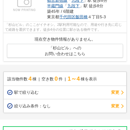
都営新宿線
「
九段下
」駅 徒歩8分
半蔵門線
「
九段下
」駅 徒歩8分
築45年 / 6階建
東京都
千代田区
飯田橋
４丁目5-3
「杉山ビル」のここがイチオシ。2駅利用可能なので、用途や行き先に応じ
て経路を選択できます。徒歩4分の位置に駅がある物件です。
現在空き物件情報がありません。
「杉山ビル」への
お問い合わせはこちら
4
0
1～4
該当物件数
棟
空き数
件
棟を表示
駅で絞り込む
変更
変更
絞り込み条件：
なし