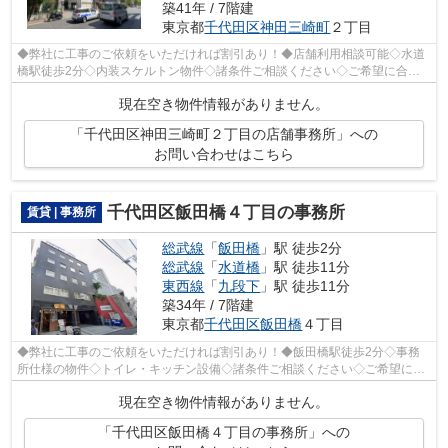
築41年 / 7階建
東京都
千代田区
神田三崎町
２丁目
◆弊社に工事のご依頼をいただければ割引あり！◆店舗利用相談可能◇水道
橋駅徒歩2分◇内装スケルトン物件◇諸条件ご相談ください◇ご希望に合わ
せて物件のご提案が可能です◇お気軽にお問い...
現在空き物件情報がありません。
「千代田区神田三崎町２丁目の店舗事務所」への
お問い合わせはこちら
千代田区飯田橋４丁目の事務所
賃貸 | 事務所
総武線
「
飯田橋
」駅 徒歩2分
総武線
「
水道橋
」駅 徒歩11分
東西線
「
九段下
」駅 徒歩11分
築34年 / 7階建
東京都
千代田区
飯田橋
４丁目
◆弊社に工事のご依頼をいただければ割引あり！◆飯田橋駅徒歩2分◇事務
所仕様の物件◇トイレ・キッチン設備◇諸条件ご相談ください◇ご希望に合
わせて物件のご提案が可能です◇お気軽にお問...
現在空き物件情報がありません。
「千代田区飯田橋４丁目の事務所」への