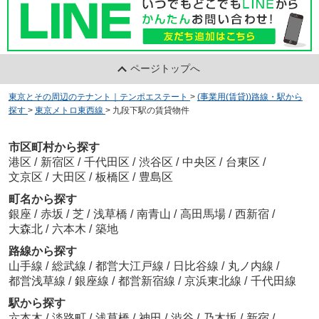
ページトップへ
東京とその周辺のテナント｜テンポエステート
>
(事業用(賃貸))路線・駅から
探す
>
東京メトロ東西線
>
九段下駅の賃貸物件
市区町村から探す
港区
/
新宿区
/
千代田区
/
渋谷区
/
中央区
/
台東区
/
文京区
/
大田区
/
板橋区
/
豊島区
町名から探す
銀座
/
赤坂
/
芝
/
浅草橋
/
南青山
/
高田馬場
/
西新宿
/
大森北
/
六本木
/
築地
路線から探す
山手線
/
総武線
/
都営大江戸線
/
日比谷線
/
丸ノ内線
/
都営浅草線
/
銀座線
/
都営新宿線
/
京浜東北線
/
千代田線
駅から探す
六本木
/
淡路町
/
浅草橋
/
神田
/
渋谷
/
乃木坂
/
新宿
/