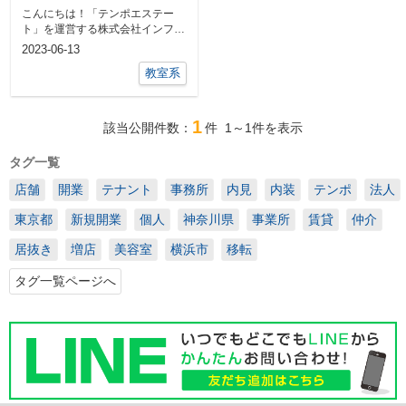
編〜
こんにちは！「テンポエステー
ト」を運営する株式会社インフィ
ニティライフの伊礼です。テンポ
2023-06-13
エステート ...
教室系
1
該当公開件数：
件
1～1
件を表示
タグ一覧
店舗
開業
テナント
事務所
内見
内装
テンポ
法人
東京都
新規開業
個人
神奈川県
事業所
賃貸
仲介
居抜き
増店
美容室
横浜市
移転
タグ一覧ページへ