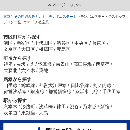
ページトップへ
東京とその周辺のテナント｜テンポエステート
>
テンポエステートのスタッフ
ブログ一覧 | カテゴリ:教室系
市区町村から探す
港区
/
新宿区
/
千代田区
/
渋谷区
/
中央区
/
台東区
/
文京区
/
大田区
/
板橋区
/
豊島区
町名から探す
銀座
/
赤坂
/
芝
/
浅草橋
/
南青山
/
高田馬場
/
西新宿
/
大森北
/
六本木
/
築地
路線から探す
山手線
/
総武線
/
都営大江戸線
/
日比谷線
/
丸ノ内線
/
都営浅草線
/
銀座線
/
都営新宿線
/
京浜東北線
/
千代田線
駅から探す
六本木
/
淡路町
/
浅草橋
/
神田
/
渋谷
/
乃木坂
/
新宿
/
表参道
/
東銀座
/
大島