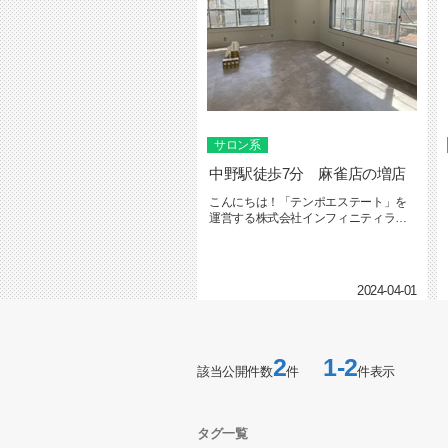
サロン系
中野駅徒歩7分 麻雀店の増店
こんにちは！「テンポエステート」を
運営する株式会社インフィニティライ
フの社本です。テンポエステート ...
2024-04-01
2
1-2
該当公開件数
件
件表示
タグ一覧