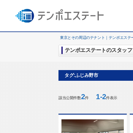
東京とその周辺のテナント｜テンポエステ
テンポエステートのスタッフブ
タグ:ふじみ野市
2
1-2
該当公開件数
件
件表示