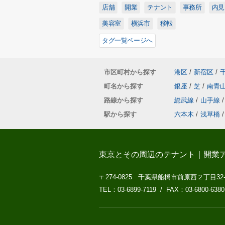
店舗
開業
テナント
事務所
内見
美容室
横浜市
移転
タグ一覧ページへ
市区町村から探す
港区
/
新宿区
/
町名から探す
銀座
/
芝
/
南青
路線から探す
総武線
/
山手線
/
駅から探す
六本木
/
浅草橋
/
東京とその周辺のテナント｜開業
〒274-0825 千葉県船橋市前原西２丁目32
TEL：03-6899-7119 / FAX：03-6800-6380