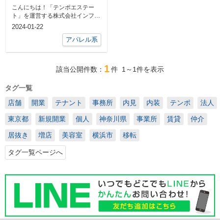
こんにちは！「テンポエステー
ト」を運営する株式会社インフィ
ニティライフの海本です。テンポ
2024-01-22
エステート ...
アパレル系
1
該当公開件数：
件
1～1
件を表示
タグ一覧
店舗
開業
テナント
事務所
内見
内装
テンポ
法人
東京都
新規開業
個人
神奈川県
事業所
賃貸
仲介
居抜き
増店
美容室
横浜市
移転
タグ一覧ページへ