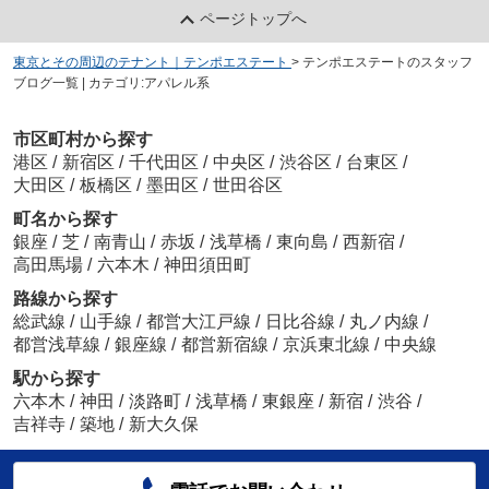
ページトップへ
東京とその周辺のテナント｜テンポエステート
>
テンポエステートのスタッフ
ブログ一覧 | カテゴリ:アパレル系
市区町村から探す
港区
/
新宿区
/
千代田区
/
中央区
/
渋谷区
/
台東区
/
大田区
/
板橋区
/
墨田区
/
世田谷区
町名から探す
銀座
/
芝
/
南青山
/
赤坂
/
浅草橋
/
東向島
/
西新宿
/
高田馬場
/
六本木
/
神田須田町
路線から探す
総武線
/
山手線
/
都営大江戸線
/
日比谷線
/
丸ノ内線
/
都営浅草線
/
銀座線
/
都営新宿線
/
京浜東北線
/
中央線
駅から探す
六本木
/
神田
/
淡路町
/
浅草橋
/
東銀座
/
新宿
/
渋谷
/
吉祥寺
/
築地
/
新大久保