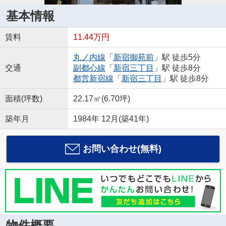
基本情報
賃料
11.44万円
丸ノ内線
「
新宿御苑前
」駅 徒歩5分
交通
副都心線
「
新宿三丁目
」駅 徒歩8分
都営新宿線
「
新宿三丁目
」駅 徒歩8分
面積(坪数)
22.17㎡(6.70坪)
築年月
1984年 12月(築41年)
お問い合わせ(無料)
物件概要