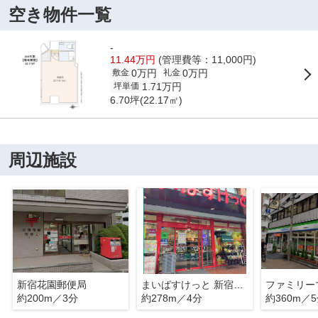
空き物件一覧
-
11.44万円
(管理費等：11,000円)
0万円
0万円
敷金
礼金
1.71万円
坪単価
6.70坪(22.17㎡)
周辺施設
新宿花園郵便局
まいばすけっと 新宿富久町店
約200m／3分
約278m／4分
約360m／