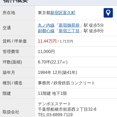
所在地
東京都
新宿区
富久町
丸ノ内線
「
新宿御苑前
」駅 徒歩5分
交通
副都心線
「
新宿三丁目
」駅 徒歩8分
賃料 / 坪単価
11.44万円
/ 1.71万円
管理費等
11,000円
坪数(面積)
6.70坪(22.17㎡)
築年月
1984年 12月(築41年)
種別 / 構造
事務所 / 鉄骨鉄筋コンクリート
階建
11階建 地下1階
テンポエステート
千葉県船橋市前原西２丁目32-8
取扱会社
TEL:03-6899-7119