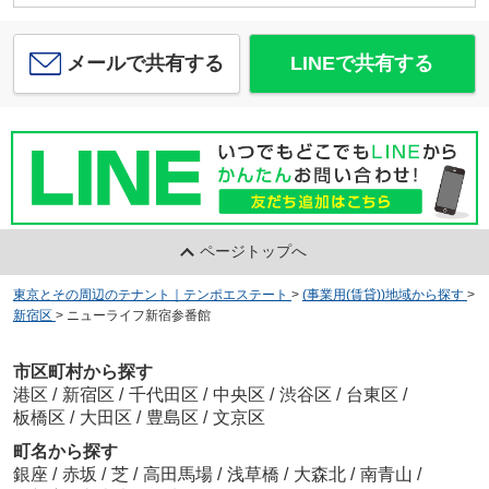
メールで共有する
LINEで共有する
ページトップへ
東京とその周辺のテナント｜テンポエステート
>
(事業用(賃貸))地域から探す
>
新宿区
>
ニューライフ新宿参番館
市区町村から探す
港区
/
新宿区
/
千代田区
/
中央区
/
渋谷区
/
台東区
/
板橋区
/
大田区
/
豊島区
/
文京区
町名から探す
銀座
/
赤坂
/
芝
/
高田馬場
/
浅草橋
/
大森北
/
南青山
/