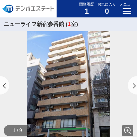
閲覧履歴
お気に入り
メニュー
1
0
ニューライフ新宿参番館 (
1
室)
1 / 9