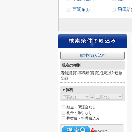
西調布
飛田給
(1)
種別で絞り込む
現在の種別
店舗(賃貸),事務所(賃貸),住宅以外建物
全部
▼賃料
～
敷金・保証金なし
礼金・敷引なし
共益費・管理費込み
4
件が該当