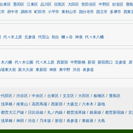
台東区
墨田区
江東区
品川区
目黒区
大田区
世田谷区
中野区
杉並区
豊
鷹市
府中市
調布市
町田市
小平市
東村山市
国分寺市
国立市
多摩市
西東
園
代々木上原
北参道
代官山
初台
幡ヶ谷
神泉
代々木八幡
々木八幡
代々木公園
代々木上原
西新宿
中野新橋
新宿
新宿西口
北参道
原
駒場東大前
新大久保
東新宿
神泉
東中野
渋谷
表参道
千代田区
/
渋谷区
/
中央区
/
台東区
/
文京区
/
大田区
/
板橋区
/
豊島区
浅草橋
/
南青山
/
高田馬場
/
西新宿
/
大森北
/
六本木
/
築地
都営大江戸線
/
日比谷線
/
丸ノ内線
/
都営浅草線
/
銀座線
/
都営新宿線
/
京
浅草橋
/
神田
/
渋谷
/
乃木坂
/
新宿
/
表参道
/
東銀座
/
大島