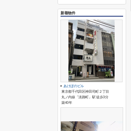
新着物件
あけぼのビル
東京都千代田区神田司町２丁目
丸ノ内線「淡路町」駅 徒歩3分
築40年