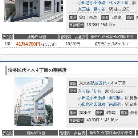
小田急小田原線
「
代々木上原
」駅 
京王線
「
幡ヶ谷
」駅 徒歩12分
築1年未満
5階建
築年
階数
構造
16.38坪 / 54.17㎡
坪数/面積
敷金/礼金/保証金/償却/敷引
所在階
賃料/坪単価
管理費・共益費
41
万
4,700
円
1階
16,500円
0万円
/
1ヶ月
/
8ヶ月
/
-
/
-
/
2.53
万円
渋谷区代々木４丁目の事務所
東京都
渋谷区
代々木
４丁目
住所
交通
京王線
「
初台
」駅 徒歩2分
小田急小田原線
「
参宮橋
」駅 徒歩
小田急小田原線
「
南新宿
」駅 徒歩
築25年
8階建
鉄骨
築年
階数
構造
43.30坪 / 143.16㎡
坪数/面積
敷金/礼金/保証金/償却/敷引
所在階
賃料/坪単価
管理費・共益費