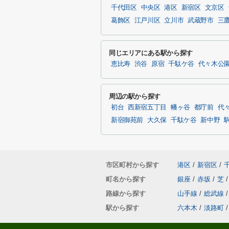
千代田区
中央区
港区
新宿区
文京区
葛飾区
江戸川区
立川市
武蔵野市
三
同じエリアにある駅から探す
恵比寿
渋谷
原宿
千駄ケ谷
代々木公
周辺の駅から探す
初台
西新宿五丁目
幡ヶ谷
都庁前
代
新宿御苑前
大久保
千駄ケ谷
新中野
市区町村から探す
港区
/
新宿区
/
町名から探す
銀座
/
赤坂
/
芝
/
路線から探す
山手線
/
総武線
/
駅から探す
六本木
/
淡路町
/