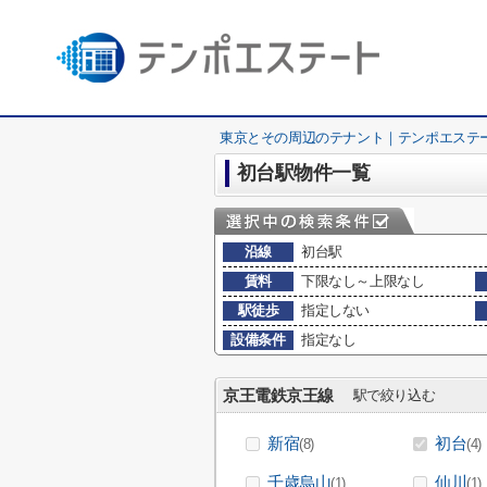
東京とその周辺のテナント｜テンポエステ
初台駅物件一覧
沿線
初台駅
賃料
下限なし～上限なし
駅徒歩
指定しない
設備条件
指定なし
京王電鉄京王線
駅で絞り込む
新宿
初台
(8)
(4)
千歳烏山
仙川
(1)
(1)