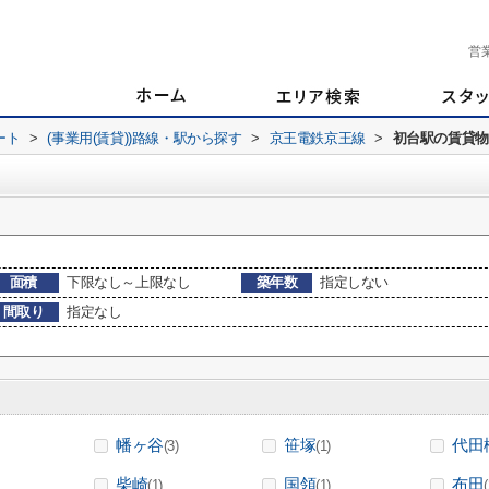
営
ート
>
(事業用(賃貸))路線・駅から探す
>
京王電鉄京王線
>
初台駅の賃貸物
面積
下限なし～上限なし
築年数
指定しない
間取り
指定なし
幡ヶ谷
笹塚
代田
(3)
(1)
柴崎
国領
布田
(1)
(1)
(