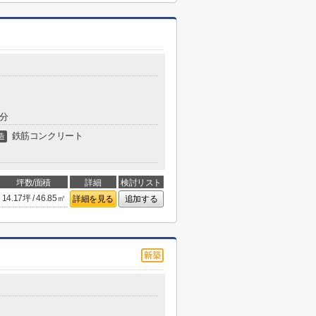
7分
鉄筋コンクリート
造
坪数/面積
詳細
検討リスト
14.17坪 / 46.85㎡
詳細を見る
追加する