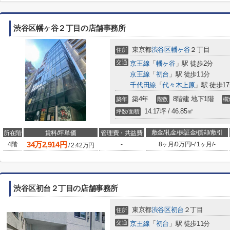
渋谷区幡ヶ谷２丁目の店舗事務所
東京都
渋谷区
幡ヶ谷
２丁目
住所
交通
京王線
「
幡ヶ谷
」駅 徒歩2分
京王線
「
初台
」駅 徒歩11分
千代田線
「
代々木上原
」駅 徒歩1
築4年
8階建 地下1階
築年
階数
構
14.17坪 / 46.85㎡
坪数/面積
敷金/礼金/保証金/償却/敷引
所在階
賃料/坪単価
管理費・共益費
34
万
2,914
円
4階
-
8ヶ月
/
0万円
/
-
/
1ヶ月
/
-
/
2.42
万円
渋谷区初台２丁目の店舗事務所
東京都
渋谷区
初台
２丁目
住所
交通
京王線
「
初台
」駅 徒歩11分