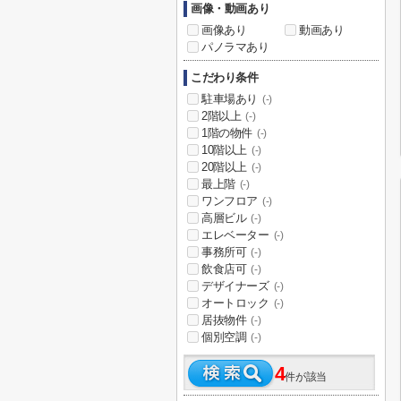
画像・動画あり
画像あり
動画あり
パノラマあり
こだわり条件
駐車場あり
(-)
2階以上
(-)
1階の物件
(-)
10階以上
(-)
20階以上
(-)
最上階
(-)
ワンフロア
(-)
高層ビル
(-)
エレベーター
(-)
事務所可
(-)
飲食店可
(-)
デザイナーズ
(-)
オートロック
(-)
居抜物件
(-)
個別空調
(-)
4
件が該当