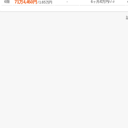
71
万
4,450
円
6階
-
6ヶ月
/
0万円
/
-
/
-
/
-
/
1.65
万円