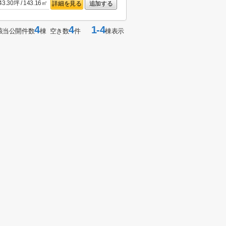
43.30坪 / 143.16㎡
詳細を見る
追加する
4
4
1-4
該当公開件数
棟 空き数
件
棟表示