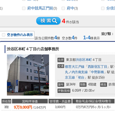
府中競馬正門前
府中
分倍
(1)
(3)
(3)
4
件が該当
並び順：
空き物件のみ表示
4
4
1-4
該当公開件数
棟 空き数
件
棟表示
渋谷区本町４丁目の店舗事務所
東京都
渋谷区
本町
４丁目
住所
交通
都営大江戸線
「
西新宿五丁目
」駅
丸ノ内方南支線
「
中野新橋
」駅 徒
京王線
「
初台
」駅 徒歩15分
築34年
4階建
鉄骨
築年
階数
構造
6.05坪 / 20.00㎡
坪数/面積
敷金/礼金/保証金/償却/敷引
所在階
賃料/坪単価
管理費・共益費
9
万
9,000
円
3階
3,000円
0万円
/
0万円
/
5ヶ月
/
1ヶ月
/
-
/
1.64
万円