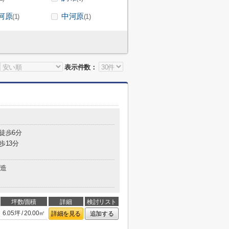
河原
中河原
(1)
(1)
表示件数：
 徒歩6分
歩13分
造
坪数/面積
詳細
検討リスト
6.05坪 / 20.00㎡
詳細を見る
追加する