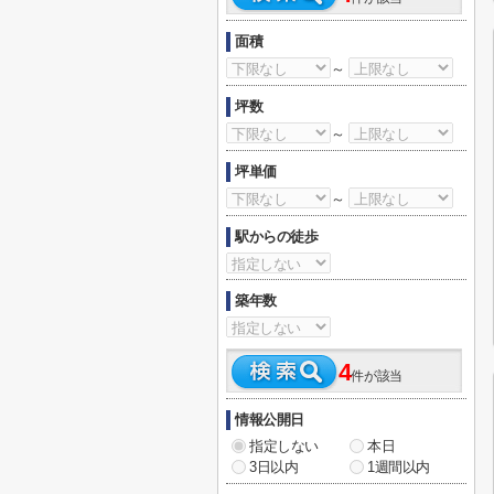
面積
～
坪数
～
坪単価
～
駅からの徒歩
築年数
4
件が該当
情報公開日
指定しない
本日
3日以内
1週間以内