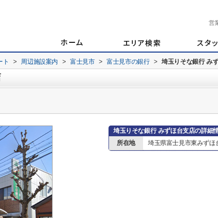
営
ート
>
周辺施設案内
>
富士見市
>
富士見市の銀行
>
埼玉りそな銀行 み
店
埼玉りそな銀行 みずほ台支店の詳細
所在地
埼玉県富士見市東みずほ台