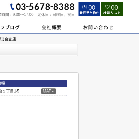
00
00
業時間：
9:30〜17:00
定休日：
日曜日、祝日
ずほ台支店
情報
１丁目1-5
MAP
▼