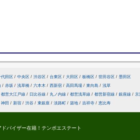
千代田区
/
中央区
/
渋谷区
/
台東区
/
大田区
/
板橋区
/
世田谷区
/
墨田区
山
/
赤坂
/
浅草橋
/
六本木
/
西新宿
/
高田馬場
/
東向島
/
浅草
都営大江戸線
/
日比谷線
/
丸ノ内線
/
都営浅草線
/
都営新宿線
/
銀座線
/
京
神田
/
新宿
/
渋谷
/
東銀座
/
淡路町
/
築地
/
吉祥寺
/
恵比寿
アドバイザー在籍！テンポエステート