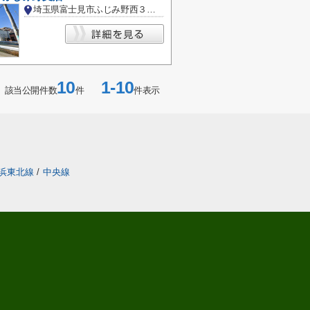
埼玉県富士見市ふじみ野西３丁目
10
1-10
該当公開件数
件
件表示
浜東北線
/
中央線