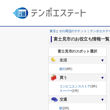
東京とその周辺のテナント｜テンポエステ
富士見市のお役立ち情報一覧
富士見市のスポット選択
生活
銀行
(4件)
買う
コンビニエンスストア
(3件)
スーパー
(1件)
交通
駅
(2件)