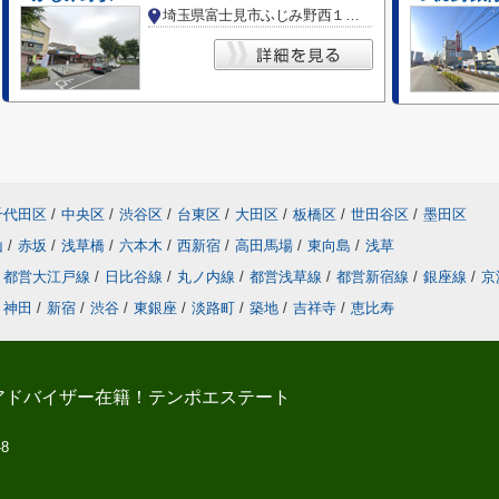
埼玉県富士見市ふじみ野西１丁目
千代田区
/
中央区
/
渋谷区
/
台東区
/
大田区
/
板橋区
/
世田谷区
/
墨田区
山
/
赤坂
/
浅草橋
/
六本木
/
西新宿
/
高田馬場
/
東向島
/
浅草
都営大江戸線
/
日比谷線
/
丸ノ内線
/
都営浅草線
/
都営新宿線
/
銀座線
/
京
神田
/
新宿
/
渋谷
/
東銀座
/
淡路町
/
築地
/
吉祥寺
/
恵比寿
アドバイザー在籍！テンポエステート
-8