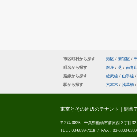
市区町村から探す
港区
/
新宿区
/
町名から探す
銀座
/
芝
/
南青
路線から探す
総武線
/
山手線
/
駅から探す
六本木
/
浅草橋
/
東京とその周辺のテナント｜開業
〒274-0825 千葉県船橋市前原西２丁目32
TEL：03-6899-7119 / FAX：03-6800-6380