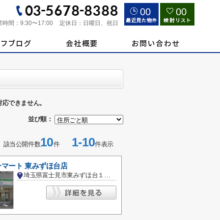
00
00
業時間：
9:30〜17:00
定休日：
日曜日、祝日
対応できません。
並び順：
10
1-10
該当公開件数
件
件表示
マート 東みずほ台店
埼玉県富士見市東みずほ台１丁目