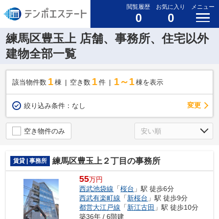
閲覧履歴
お気に入り
メニュー
0
0
練馬区豊玉上 店舗、事務所、住宅以外
建物全部一覧
1
1
1～1
該当物件数
棟
空き数
件
棟を表示
変更
絞り込み条件：
なし
空き物件のみ
練馬区豊玉上２丁目の事務所
賃貸 | 事務所
55
万円
西武池袋線
「
桜台
」駅 徒歩6分
西武有楽町線
「
新桜台
」駅 徒歩9分
都営大江戸線
「
新江古田
」駅 徒歩10分
築36年 / 6階建