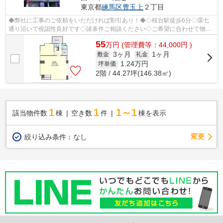
東京都
練馬区
豊玉上
２丁目
◆弊社に工事のご依頼をいただければ割引あり！◆◇桜台駅徒歩6分◇環七
通り沿いで視認性良好です◇諸条件ご相談ください◇ご希望に合わせて物件
のご提案が可能です◇お気軽にお問い合わせく...
55
万
円
(管理費等：44,000円 )
3ヶ月
1ヶ月
敷金
礼金
1.24
万円
坪単価
2階 / 44.27坪(146.38㎡)
1
1
1～1
該当物件数
棟
空き数
件
棟を表示
変更
絞り込み条件：
なし