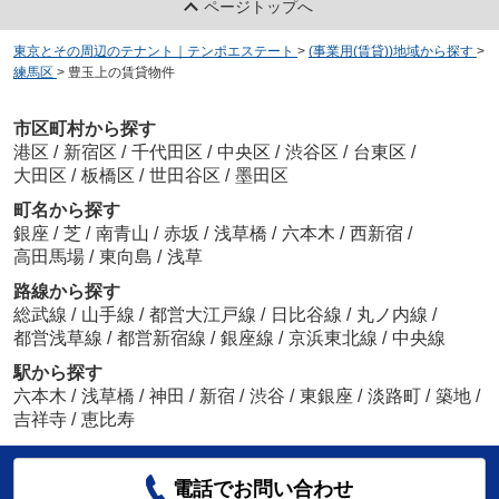
ページトップへ
東京とその周辺のテナント｜テンポエステート
>
(事業用(賃貸))地域から探す
>
練馬区
>
豊玉上の賃貸物件
市区町村から探す
港区
/
新宿区
/
千代田区
/
中央区
/
渋谷区
/
台東区
/
大田区
/
板橋区
/
世田谷区
/
墨田区
町名から探す
銀座
/
芝
/
南青山
/
赤坂
/
浅草橋
/
六本木
/
西新宿
/
高田馬場
/
東向島
/
浅草
路線から探す
総武線
/
山手線
/
都営大江戸線
/
日比谷線
/
丸ノ内線
/
都営浅草線
/
都営新宿線
/
銀座線
/
京浜東北線
/
中央線
駅から探す
六本木
/
浅草橋
/
神田
/
新宿
/
渋谷
/
東銀座
/
淡路町
/
築地
/
吉祥寺
/
恵比寿
電話でお問い合わせ