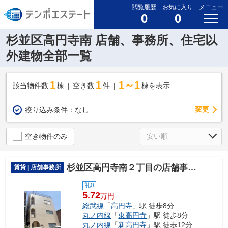
閲覧履歴
お気に入り
メニュー
0
0
杉並区高円寺南 店舗、事務所、住宅以
外建物全部一覧
1
1
1～1
該当物件数
棟
空き数
件
棟を表示
変更
絞り込み条件：
なし
空き物件のみ
杉並区高円寺南２丁目の店舗事務所
賃貸 | 店舗事務所
礼0
5.72
万円
総武線
「
高円寺
」駅 徒歩8分
丸ノ内線
「
東高円寺
」駅 徒歩8分
丸ノ内線
「
新高円寺
」駅 徒歩12分