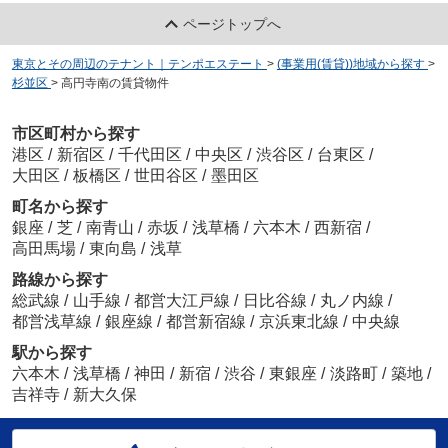
ページトップへ
東京とその周辺のテナント｜テンポエステート
>
(事業用(賃貸))地域から探す
>
杉並区
>
高円寺南の賃貸物件
市区町村から探す
港区
/
新宿区
/
千代田区
/
中央区
/
渋谷区
/
台東区
/
大田区
/
板橋区
/
世田谷区
/
墨田区
町名から探す
銀座
/
芝
/
南青山
/
赤坂
/
浅草橋
/
六本木
/
西新宿
/
高田馬場
/
東向島
/
浅草
路線から探す
総武線
/
山手線
/
都営大江戸線
/
日比谷線
/
丸ノ内線
/
都営浅草線
/
銀座線
/
都営新宿線
/
京浜東北線
/
中央線
駅から探す
六本木
/
浅草橋
/
神田
/
新宿
/
渋谷
/
東銀座
/
淡路町
/
築地
/
吉祥寺
/
新大久保