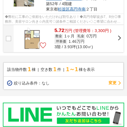
築52年 / 4階建
東京都
杉並区
高円寺南
２丁目
◆弊社に工事のご依頼をいただければ割引あり！◆高円寺駅徒歩7、8分◎事
務所、美容サロン向き☆内見可◇諸条件ご相談ください◇ご希望に合わせて
物件のご提案が可能です◇お気軽にお問い合わ...
5.72
万
円
(管理費等：3,300円 )
1ヶ月
0万円
敷金
礼金
1.46
万円
坪単価
3階 / 3.93坪(13.00㎡)
1
1
1～1
該当物件数
棟
空き数
件
棟を表示
変更
絞り込み条件：
なし