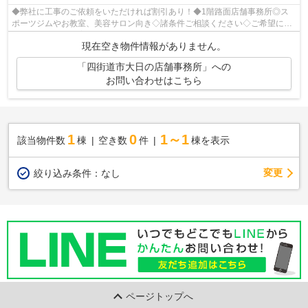
◆弊社に工事のご依頼をいただければ割引あり！◆1階路面店舗事務所◎ス
ポーツジムやお教室、美容サロン向き◇諸条件ご相談ください◇ご希望に合
わせて物件のご提案が可能です◇お気軽にお問...
現在空き物件情報がありません。
「四街道市大日の店舗事務所」への
お問い合わせはこちら
1
0
1～1
該当物件数
棟
空き数
件
棟を表示
変更
絞り込み条件：
なし
ページトップへ