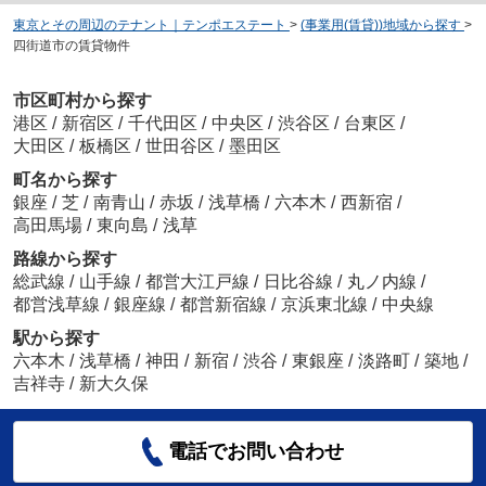
東京とその周辺のテナント｜テンポエステート
>
(事業用(賃貸))地域から探す
>
四街道市の賃貸物件
市区町村から探す
港区
/
新宿区
/
千代田区
/
中央区
/
渋谷区
/
台東区
/
大田区
/
板橋区
/
世田谷区
/
墨田区
町名から探す
銀座
/
芝
/
南青山
/
赤坂
/
浅草橋
/
六本木
/
西新宿
/
高田馬場
/
東向島
/
浅草
路線から探す
総武線
/
山手線
/
都営大江戸線
/
日比谷線
/
丸ノ内線
/
都営浅草線
/
銀座線
/
都営新宿線
/
京浜東北線
/
中央線
駅から探す
六本木
/
浅草橋
/
神田
/
新宿
/
渋谷
/
東銀座
/
淡路町
/
築地
/
吉祥寺
/
新大久保
電話でお問い合わせ