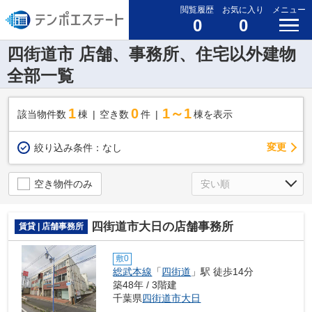
閲覧履歴
お気に入り
メニュー
0
0
四街道市 店舗、事務所、住宅以外建物
全部一覧
1
0
1～1
該当物件数
棟
空き数
件
棟を表示
変更
絞り込み条件：
なし
空き物件のみ
四街道市大日の店舗事務所
賃貸 | 店舗事務所
敷0
総武本線
「
四街道
」駅 徒歩14分
築48年 / 3階建
千葉県
四街道市
大日