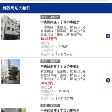
施設周辺の物件
賃貸｜事務所
中央区銀座２丁目の事務所
日比谷線「東銀座」駅 徒歩6分
有楽町線「新富町」駅 徒歩6分
日比谷線「築地」駅 徒歩7分
16.335万円
間取:
-
建物面積:
- / 6.75坪
土地面積:
- / -
敷金/礼金:
4ヶ月/1ヶ月
賃貸｜事務所
中央区新富１丁目の事務所
有楽町線「新富町」駅 徒歩3分
都営浅草線「宝町」駅 徒歩5分
日比谷線「八丁堀」駅 徒歩6分
28.6万円
間取:
1R
建物面積:
- / 15.09坪
土地面積:
- / -
敷金/礼金:
3ヶ月/0万円
賃貸｜事務所
中央区銀座１丁目の事務所