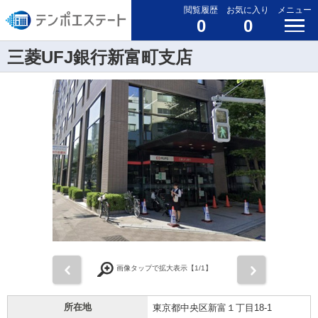
閲覧履歴
お気に入り
メニュー
0
0
三菱UFJ銀行新富町支店
前
次
画像タップで拡大表示【
1
/1】
所在地
東京都中央区新富１丁目18-1