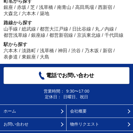
町名から探す
銀座
/
赤坂
/
芝
/
浅草橋
/
南青山
/
高田馬場
/
西新宿
/
大森北
/
六本木
/
築地
路線から探す
山手線
/
総武線
/
都営大江戸線
/
日比谷線
/
丸ノ内線
/
都営浅草線
/
銀座線
/
都営新宿線
/
京浜東北線
/
千代田線
駅から探す
六本木
/
淡路町
/
浅草橋
/
神田
/
渋谷
/
乃木坂
/
新宿
/
表参道
/
東銀座
/
大島
電話でお問い合わせ
営業時間：
9:30〜17:00
定休日：
日曜日、祝日
ホーム
会社概要
お問い合わせ
物件リクエスト