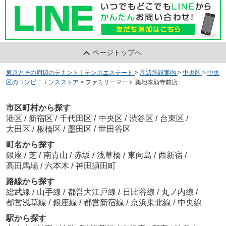
ページトップへ
東京とその周辺のテナント｜テンポエステート
>
周辺施設案内
>
中央区
>
中央
区のコンビニエンスストア
>
ファミリーマート 築地本願寺前店
市区町村から探す
港区
/
新宿区
/
千代田区
/
中央区
/
渋谷区
/
台東区
/
大田区
/
板橋区
/
墨田区
/
世田谷区
町名から探す
銀座
/
芝
/
南青山
/
赤坂
/
浅草橋
/
東向島
/
西新宿
/
高田馬場
/
六本木
/
神田須田町
路線から探す
総武線
/
山手線
/
都営大江戸線
/
日比谷線
/
丸ノ内線
/
都営浅草線
/
銀座線
/
都営新宿線
/
京浜東北線
/
中央線
駅から探す