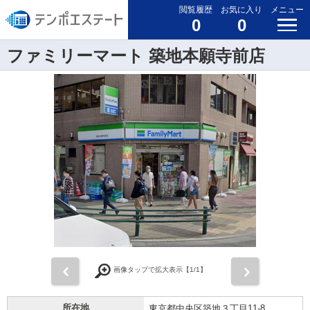
閲覧履歴
お気に入り
メニュー
0
0
ファミリーマート 築地本願寺前店
前
次
画像タップで拡大表示【
1
/1】
所在地
東京都中央区築地３丁目11-8