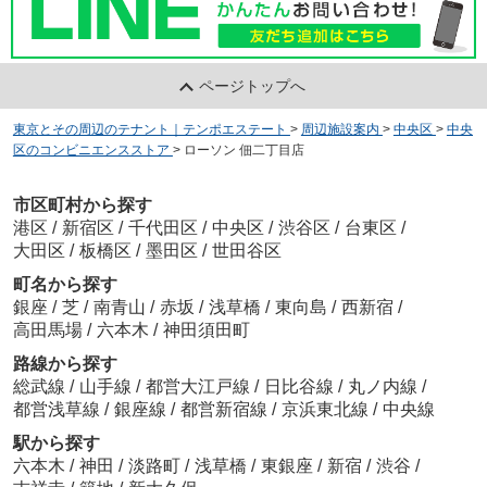
ページトップへ
東京とその周辺のテナント｜テンポエステート
>
周辺施設案内
>
中央区
>
中央
区のコンビニエンスストア
>
ローソン 佃二丁目店
市区町村から探す
港区
/
新宿区
/
千代田区
/
中央区
/
渋谷区
/
台東区
/
大田区
/
板橋区
/
墨田区
/
世田谷区
町名から探す
銀座
/
芝
/
南青山
/
赤坂
/
浅草橋
/
東向島
/
西新宿
/
高田馬場
/
六本木
/
神田須田町
路線から探す
総武線
/
山手線
/
都営大江戸線
/
日比谷線
/
丸ノ内線
/
都営浅草線
/
銀座線
/
都営新宿線
/
京浜東北線
/
中央線
駅から探す
六本木
/
神田
/
淡路町
/
浅草橋
/
東銀座
/
新宿
/
渋谷
/