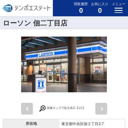
閲覧履歴
お気に入り
メニュー
0
0
ローソン 佃二丁目店
前
次
画像タップで拡大表示【
1
/1】
所在地
東京都中央区佃２丁目2-7