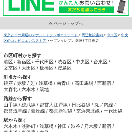
ページトップへ
東京とその周辺のテナント｜テンポエステート
>
周辺施設案内
>
中央区
>
中央
区のコンビニエンスストア
>
セブンイレブン 銀座7丁目東店
市区町村から探す
港区
/
新宿区
/
千代田区
/
渋谷区
/
中央区
/
台東区
/
文京区
/
大田区
/
板橋区
/
豊島区
町名から探す
銀座
/
赤坂
/
芝
/
浅草橋
/
南青山
/
高田馬場
/
西新宿
/
大森北
/
六本木
/
築地
路線から探す
山手線
/
総武線
/
都営大江戸線
/
日比谷線
/
丸ノ内線
/
都営浅草線
/
銀座線
/
都営新宿線
/
京浜東北線
/
千代田線
駅から探す
六本木
/
淡路町
/
浅草橋
/
神田
/
渋谷
/
乃木坂
/
新宿
/