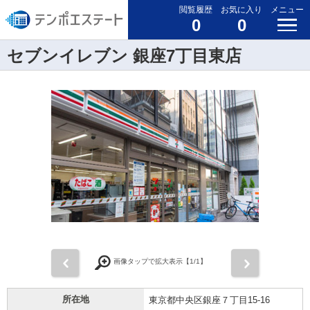
閲覧履歴
お気に入り
メニュー
0
0
セブンイレブン 銀座7丁目東店
前
次
画像タップで拡大表示【
1
/1】
所在地
東京都中央区銀座７丁目15-16