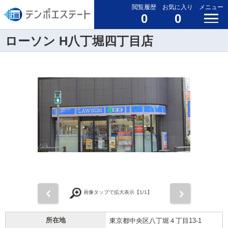
閲覧履歴
お気に入り
メニュー
0
0
ローソン H八丁堀四丁目店
前
次
画像タップで拡大表示【
1
/1】
所在地
東京都中央区八丁堀４丁目13-1