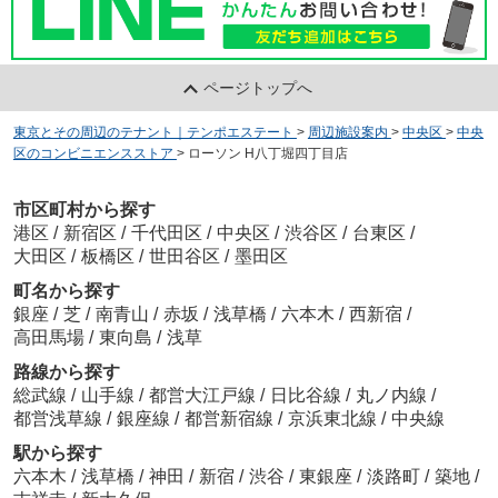
ページトップへ
東京とその周辺のテナント｜テンポエステート
>
周辺施設案内
>
中央区
>
中央
区のコンビニエンスストア
>
ローソン H八丁堀四丁目店
市区町村から探す
港区
/
新宿区
/
千代田区
/
中央区
/
渋谷区
/
台東区
/
大田区
/
板橋区
/
世田谷区
/
墨田区
町名から探す
銀座
/
芝
/
南青山
/
赤坂
/
浅草橋
/
六本木
/
西新宿
/
高田馬場
/
東向島
/
浅草
路線から探す
総武線
/
山手線
/
都営大江戸線
/
日比谷線
/
丸ノ内線
/
都営浅草線
/
銀座線
/
都営新宿線
/
京浜東北線
/
中央線
駅から探す
六本木
/
浅草橋
/
神田
/
新宿
/
渋谷
/
東銀座
/
淡路町
/
築地
/