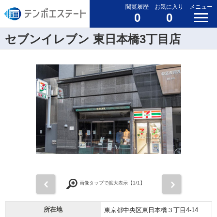
閲覧履歴
お気に入り
メニュー
0
0
セブンイレブン 東日本橋3丁目店
前
次
画像タップで拡大表示【
1
/1】
所在地
東京都中央区東日本橋３丁目4-14