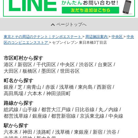
ページトップへ
東京とその周辺のテナント｜テンポエステート
>
周辺施設案内
>
中央区
>
中央
区のコンビニエンスストア
>
セブンイレブン 東日本橋3丁目店
市区町村から探す
港区
/
新宿区
/
千代田区
/
中央区
/
渋谷区
/
台東区
/
大田区
/
板橋区
/
墨田区
/
世田谷区
町名から探す
銀座
/
芝
/
南青山
/
赤坂
/
浅草橋
/
東向島
/
西新宿
/
高田馬場
/
六本木
/
神田須田町
路線から探す
総武線
/
山手線
/
都営大江戸線
/
日比谷線
/
丸ノ内線
/
都営浅草線
/
銀座線
/
都営新宿線
/
京浜東北線
/
中央線
駅から探す
六本木
/
神田
/
淡路町
/
浅草橋
/
東銀座
/
新宿
/
渋谷
/