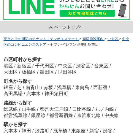
ページトップへ
東京とその周辺のテナント｜テンポエステート
>
周辺施設案内
>
中央区
>
中央
区のコンビニエンスストア
>
セブン-イレブン 茅場町駅前店
市区町村から探す
港区
/
新宿区
/
千代田区
/
中央区
/
渋谷区
/
台東区
/
大田区
/
板橋区
/
墨田区
/
世田谷区
町名から探す
銀座
/
芝
/
南青山
/
赤坂
/
浅草橋
/
東向島
/
西新宿
/
高田馬場
/
六本木
/
神田須田町
路線から探す
総武線
/
山手線
/
都営大江戸線
/
日比谷線
/
丸ノ内線
/
都営浅草線
/
銀座線
/
都営新宿線
/
京浜東北線
/
中央線
駅から探す
六本木
/
神田
/
淡路町
/
浅草橋
/
東銀座
/
新宿
/
渋谷
/