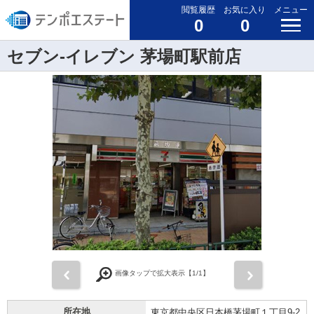
閲覧履歴
お気に入り
メニュー
0
0
セブン-イレブン 茅場町駅前店
前
次
画像タップで拡大表示【
1
/1】
所在地
東京都中央区日本橋茅場町１丁目9-2