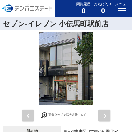
閲覧履歴
お気に入り
メニュー
0
0
セブン-イレブン 小伝馬町駅前店
前
次
画像タップで拡大表示【
1
/1】
所在地
東京都中央区日本橋小伝馬町2-4