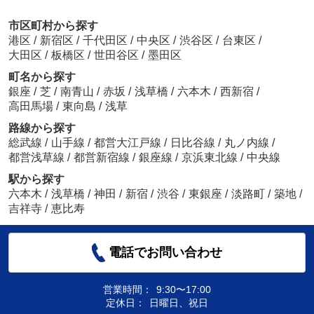
市区町村から探す
港区
/
新宿区
/
千代田区
/
中央区
/
渋谷区
/
台東区
/
大田区
/
板橋区
/
世田谷区
/
墨田区
町名から探す
銀座
/
芝
/
南青山
/
赤坂
/
浅草橋
/
六本木
/
西新宿
/
高田馬場
/
東向島
/
浅草
路線から探す
総武線
/
山手線
/
都営大江戸線
/
日比谷線
/
丸ノ内線
/
都営浅草線
/
都営新宿線
/
銀座線
/
京浜東北線
/
中央線
駅から探す
六本木
/
浅草橋
/
神田
/
新宿
/
渋谷
/
東銀座
/
淡路町
/
築地
/
吉祥寺
/
恵比寿
電話でお問い合わせ
営業時間：
9:30〜17:00
定休日：
日曜日、祝日