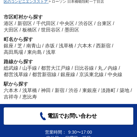
区のコンビニエンスストア
>
ローソン 日本橋蛎殻町一丁目店
市区町村から探す
港区
/
新宿区
/
千代田区
/
中央区
/
渋谷区
/
台東区
/
大田区
/
板橋区
/
世田谷区
/
墨田区
町名から探す
銀座
/
芝
/
南青山
/
赤坂
/
浅草橋
/
六本木
/
西新宿
/
高田馬場
/
東向島
/
浅草
路線から探す
総武線
/
山手線
/
都営大江戸線
/
日比谷線
/
丸ノ内線
/
都営浅草線
/
都営新宿線
/
銀座線
/
京浜東北線
/
中央線
駅から探す
六本木
/
浅草橋
/
神田
/
新宿
/
渋谷
/
東銀座
/
淡路町
/
築地
/
吉祥寺
/
恵比寿
電話でお問い合わせ
営業時間：
9:30〜17:00