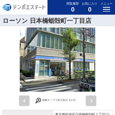
閲覧履歴
お気に入り
メニュー
0
0
ローソン 日本橋蛎殻町一丁目店
前
次
画像タップで拡大表示【
1
/1】
東京都中央区日本橋蛎殻町１丁目11-