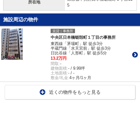
所在地
5
施設周辺の物件
賃貸｜事務所
中央区日本橋蛎殻町１丁目の事務所
東西線「茅場町」駅 徒歩3分
半蔵門線「水天宮前」駅 徒歩3分
日比谷線「人形町」駅 徒歩5分
13.2万円
間取:
-
建物面積:
- / 9.99坪
土地面積:
- / -
敷金/礼金:
4ヶ月/1ヶ月
近くの物件をもっと見る